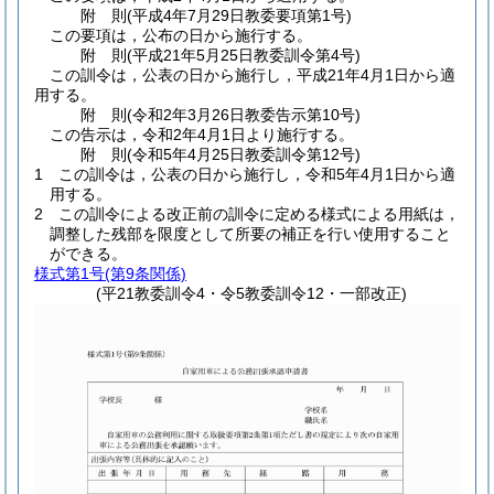
附
則
(平成4年7月29日
教委要項第1号)
この要項は，公布の日から施行する。
附
則
(平成21年5月25日
教委訓令第4号)
この訓令は，公表の日から施行し，平成21年4月1日から適
用する。
附
則
(令和2年3月26日
教委告示第10号)
この告示は，令和2年4月1日より施行する。
附
則
(令和5年4月25日
教委訓令第12号)
1
この訓令は，公表の日から施行し，令和5年4月1日から適
用する。
2
この訓令による改正前の訓令に定める様式による用紙は，
調整した残部を限度として所要の補正を行い使用すること
ができる。
様式第1号
(第9条関係)
(平21教委訓令4・令5教委訓令12・一部改正)