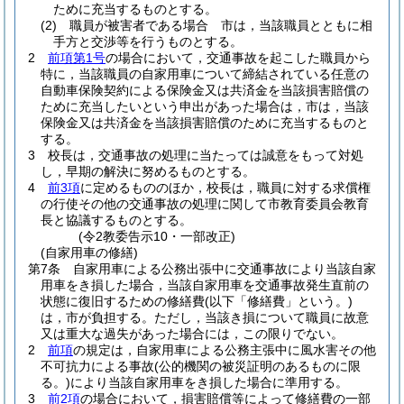
ために充当するものとする。
(2)
職員が被害者である場合 市は，当該職員とともに相
手方と交渉等を行うものとする。
2
前項第1号
の場合において，交通事故を起こした職員から
特に，当該職員の自家用車について締結されている任意の
自動車保険契約による保険金又は共済金を当該損害賠償の
ために充当したいという申出があった場合は，市は，当該
保険金又は共済金を当該損害賠償のために充当するものと
する。
3
校長は，交通事故の処理に当たっては誠意をもって対処
し，早期の解決に努めるものとする。
4
前3項
に定めるもののほか，校長は，職員に対する求償権
の行使その他の交通事故の処理に関して市教育委員会教育
長と協議するものとする。
(令2教委告示10・一部改正)
(自家用車の修繕)
第7条
自家用車による公務出張中に交通事故により当該自家
用車をき損した場合，当該自家用車を交通事故発生直前の
状態に復旧するための修繕費
(以下「修繕費」という。)
は，市が負担する。
ただし，当該き損について職員に故意
又は重大な過失があった場合には，この限りでない。
2
前項
の規定は，自家用車による公務主張中に風水害その他
不可抗力による事故
(公的機関の被災証明のあるものに限
る。)
により当該自家用車をき損した場合に準用する。
3
前2項
の場合において，損害賠償等によって修繕費の一部