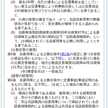
(3)
過去1年間，自己の過失による交通事故を起こしてい
ない者又は交通事故により刑事処分若しくは公安委員会
の行政処分を受けてから1年以上経過している者であるこ
と。
(4)
心身の状態が健全であり，かつ，当該自家用車の整備
状況が良好であって，安全運転が確保できると認められ
る者であること。
(5)
自動車損害賠償保障法
(昭和30年法律第97号)
による責
任保険又は責任共済の契約
(以下「自賠責保険契約」とい
う。)
が締結されている自家用車を公務に利用しようとす
る者であること。
(公務災害の適用)
第5条
自家用車による公務出張中
(
第2条
の規定に基づき校長
の承認を得たものをいう。以下同じ。)
に災害を受けた場合
の公務災害補償は，地方公務員災害補償法
(昭和42年法律第
121号)
に定めるところによるものとする。
(令2教委告示10・一部改正)
(損害の賠償等)
第6条
自家用車による公務出張中に交通事故
(事故証明のあ
るものに限る。以下同じ。)
を起こした場合の処理は，次に
よるものとする。
(1)
職員が加害者である場合 被害者に対する損害賠償
は，市がその責めを負うものとする。
この場合におい
て，市は当該職員の自家用車について締結されている自
賠責保険契約による保険金又は共済金を当該損害賠償の