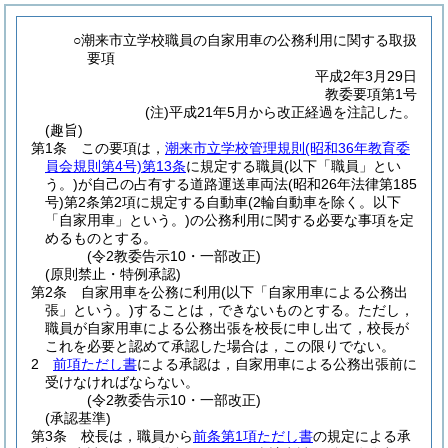
○潮来市立学校職員の自家用車の公務利用に関する取扱
要項
平成2年3月29日
教委要項第1号
(注)平成21年5月から改正経過を注記した。
(趣旨)
第1条
この要項は，
潮来市立学校管理規則
(昭和36年教育委
員会規則第4号)
第13条
に規定する職員
(以下「職員」とい
う。)
が自己の占有する道路運送車両法
(昭和26年法律第185
号)
第2条第2項に規定する自動車
(2輪自動車を除く。以下
「自家用車」という。)
の公務利用に関する必要な事項を定
めるものとする。
(令2教委告示10・一部改正)
(原則禁止・特例承認)
第2条
自家用車を公務に利用
(以下「自家用車による公務出
張」という。)
することは，できないものとする。
ただし，
職員が自家用車による公務出張を校長に申し出て，校長が
これを必要と認めて承認した場合は，この限りでない。
2
前項ただし書
による承認は，自家用車による公務出張前に
受けなければならない。
(令2教委告示10・一部改正)
(承認基準)
第3条
校長は，職員から
前条第1項ただし書
の規定による承