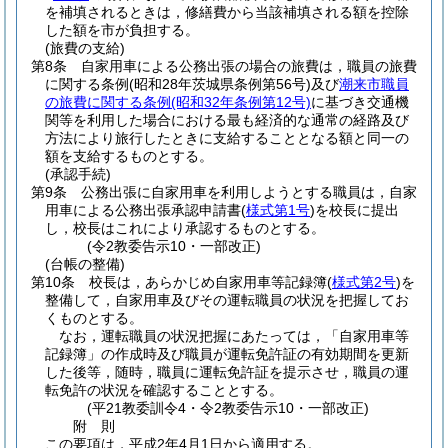
を補填されるときは，修繕費から当該補填される額を控除
した額を市が負担する。
(旅費の支給)
第8条
自家用車による公務出張の場合の旅費は，職員の旅費
に関する条例
(昭和28年茨城県条例第56号)
及び
潮来市職員
の旅費に関する条例
(昭和32年条例第12号)
に基づき交通機
関等を利用した場合における最も経済的な通常の経路及び
方法により旅行したときに支給することとなる額と同一の
額を支給するものとする。
(承認手続)
第9条
公務出張に自家用車を利用しようとする職員は，自家
用車による公務出張承認申請書
(
様式第1号
)
を校長に提出
し，校長はこれにより承認するものとする。
(令2教委告示10・一部改正)
(台帳の整備)
第10条
校長は，あらかじめ自家用車等記録簿
(
様式第2号
)
を
整備して，自家用車及びその運転職員の状況を把握してお
くものとする。
なお，運転職員の状況把握にあたっては，「自家用車等
記録簿」の作成時及び職員が運転免許証の有効期間を更新
した後等，随時，職員に運転免許証を提示させ，職員の運
転免許の状況を確認することとする。
(平21教委訓令4・令2教委告示10・一部改正)
附
則
この要項は，平成2年4月1日から適用する。