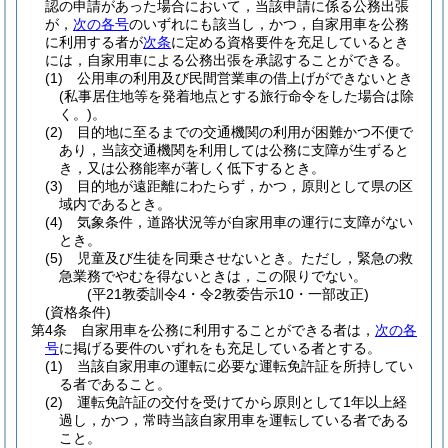
認の申請があった場合において，当該申請に係る公務出張
が，
次の各号
のいずれにも該当し，かつ，自家用車を公務
に利用する者が
次条
に定める資格要件を充足しているとき
には，自家用車による公務出張を承認することができる。
(1)
公用車の利用及び民間営業車の借上げができないとき
(私事居住地等を発着地点とする旅行命令をした場合は除
く。)
。
(2)
目的地に至るまでの交通機関の利用が困難かつ不便で
あり，当該交通機関を利用しては公務に支障が生ずると
き，又は公務能率が著しく低下するとき。
(3)
目的地が遠距離にわたらず，かつ，原則として県の区
域内であるとき。
(4)
気象条件，道路状況等が自家用車の運行に支障がない
とき。
(5)
児童及び生徒を同乗させないとき。
ただし，緊急の救
急業務でやむを得ないときは，この限りでない。
(平21教委訓令4・令2教委告示10・一部改正)
(資格条件)
第4条
自家用車を公務に利用することができる者は，
次の各
号
に掲げる要件のいずれをも充足している者とする。
(1)
当該自家用車の運転に必要な運転免許証を所持してい
る者であること。
(2)
運転免許証の交付を受けてから原則として1年以上経
過し，かつ，常時当該自家用車を運転している者である
こと。