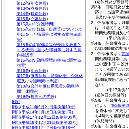
(週休日及び勤務時
第12条
(年次休暇)
第3条
日曜日及び
第13条
(療養休暇)
応じ，当該育児短
第14条
(特別休暇)
員及び任期付短時
第15条
(介護休暇)
2
任命権者は，月曜
第15条の2
(介護時間)
は，1週間ごとの
第15条の3
(妊娠，出産等についての
時間勤務職員及び
申出をした職員等に対する意向確認
(平17条例
等)
第4条
任命権者は
第15条の4
(配偶者等が介護を必要と
び勤務時間の割振
する状況に至った職員等に対する意
2
任命権者は，
前
向確認等)
間勤務職員等にあ
第15条の5
(勤務環境の整備に関する
上の週休日)
を設け
措置)
より，4週間ごと
第16条
(組合休暇)
ことが困難である
第17条
(療養休暇，特別休暇，介護休
勤務職員等にあっ
暇及び介護時間の承認)
ない。
第18条
(会計年度任用職員の勤務時
(平17条例
間，休暇等)
(週休日の振替等)
第19条
(規則への委任)
第5条
任命権者は
附則
により，
第3条第2
附則
(平成11年6月21日条例第10号)
を週休日に変更し
附則
(平成14年3月18日条例第3号)
ち4時間を当該勤
附則
(平成17年12月12日条例第39号)
(休憩時間)
附則
(平成18年12月21日条例第32号)
第6条
任命権者は
附則
(平成19年12月7日条例第18号)