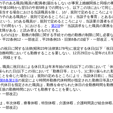
の子のある職員
(職員の配偶者
(届出をしないが事実上婚姻関係と同様の事
(午後10時から翌日の午前5時までの間をいう。以下この項において同じ
該当する場合における当該職員を除く。)
が，規則で定めるところにより
の子のある職員が，規則で定めるところにより，当該子を養育」とあるの
という。)
のある職員が，規則で定めるところにより，当該要介護者を
までの間をいう。)
における」と，
第2項
中「当該請求をした職員の業務
支障がある」と読み替えるものとする。
るもののほか，勤務の制限に関する手続その他の勤務の制限に関し必要
1・平22条例12・一部改正，平28条例15・旧第8条の2繰下・一部改正，
民の祝日に関する法律
(昭和23年法律第178号)
に規定する休日
(以下「祝
勤務時間においても勤務することを要しない。
12月29日から翌年の1月
，同様とする。
，職員に祝日法による休日又は年末年始の休日
(以下この項において「休
振られた日
(以下この項において「勤務日等」という。)
に割り振られた
ことを命じた場合には，規則の定めるところにより，当該休日前に，当
第8条第1項
の規定により時間外勤務代休時間が指定された勤務日等及び
り代休日を指定された職員は，勤務を命ぜられた休日の全勤務時間を勤
正規の勤務時間においても勤務することを要しない。
1・一部改正)
は，年次休暇，療養休暇，特別休暇，介護休暇，介護時間及び組合休暇
2・一部改正)