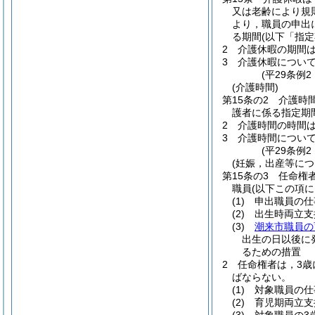
又は老齢により規
より，職員の申出
る期間
(以下「指
2
介護休暇の期間
3
介護休暇につい
(平29条例
(介護時間)
第15条の2
介護時
護者に係る指定期
2
介護時間の時間
3
介護時間につい
(平29条例2
(妊娠，出産等に
第15条の3
任命権
職員
(以下この項
(1)
申出職員の仕
(2)
出生時両立支
(3)
潮来市職員の
出生の日以後に
るための措置
2
任命権者は，3歳
ばならない。
(1)
対象職員の仕
(2)
育児期両立支