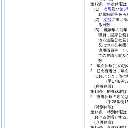
第12条
年次休暇は
(1)
次号
及び
第3
勤務時間等を考
(2)
次号
に掲げる
る日数
(3)
当該年の前年
職員，国家公務
地方道路公社若
又は地方公共団
適用職員等」と
ての在職期間及
数
2
年次休暇
(この項
3
任命権者は，年
においては，他の
(平17条例
(療養休暇)
第13条
療養休暇は
2
療養休暇の期間
(平28条例
(特別休暇)
第14条
特別休暇は
おける休暇とする
(介護休暇)
第15条
介護休暇は