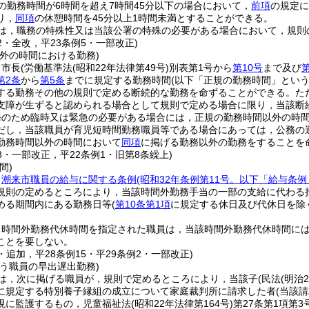
の勤務時間が6時間を超え7時間45分以下の場合において，
前項
の規定に
り，
同項
の休憩時間を45分以上1時間未満とすることができる。
は，職務の特殊性又は当該公署の特殊の必要がある場合において，規則
32・全改，平23条例5・一部改正)
外の時間における勤務)
，市長
(労働基準法
(昭和22年法律第49号)
別表第1号から
第10号
まで及び
第
第2条
から
第5条
までに規定する勤務時間
(以下「正規の勤務時間」という
する勤務その他の規則で定める断続的な勤務を命ずることができる。
た
支障が生ずると認められる場合として規則で定める場合に限り，当該断
務のため臨時又は緊急の必要がある場合には，正規の勤務時間以外の時
だし，当該職員が育児短時間勤務職員等である場合にあっては，公務の
勤務時間以外の時間において
同項
に掲げる勤務以外の勤務をすることを
18・一部改正，平22条例1・旧第8条繰上)
間)
，
潮来市職員の給与に関する条例
(昭和32年条例第11号。以下「給与条例
規則の定めるところにより，当該時間外勤務手当の一部の支給に代わる
める期間内にある勤務日等
(
第10条第1項
に規定する休日及び代休日を除
り時間外勤務代休時間を指定された職員は，当該時間外勤務代休時間に
ことを要しない。
1・追加，平28条例15・平29条例2・一部改正)
う職員の早出遅出勤務)
は，次に掲げる職員が，規則で定めるところにより，当該子
(民法
(明治
に規定する特別養子縁組の成立について家庭裁判所に請求した者
(当該
現に監護するもの，児童福祉法
(昭和22年法律第164号)
第27条第1項第