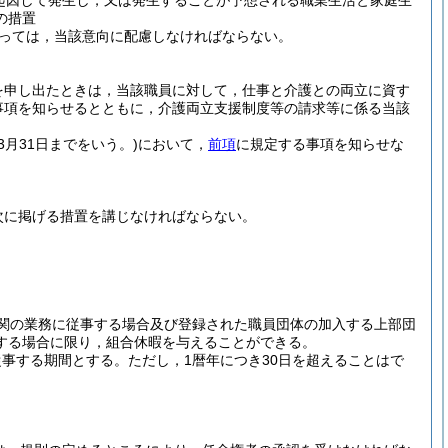
起因して発生し，又は発生することが予想される職業生活と家庭生
の措置
っては，当該意向に配慮しなければならない。
を申し出たときは，当該職員に対して，仕事と介護との両立に資す
事項を知らせるとともに，介護両立支援制度等の請求等に係る当該
3月31日までをいう。)
において，
前項
に規定する事項を知らせな
次に掲げる措置を講じなければならない。
関の業務に従事する場合及び登録された職員団体の加入する上部団
する場合に限り，組合休暇を与えることができる。
従事する期間とする。
ただし，1暦年につき30日を超えることはで