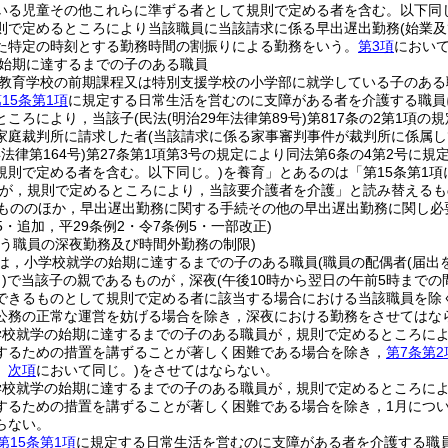
いる児童その他これらに準ずる者として規則で定める者を含む。以下同じ
則で定めるところにより当該職員に当該請求に係る早出遅出勤務
(始業
た特定の時刻とする勤務時間の割振りによる勤務をいう。
第3項
において
始期に達するまでの子のある職員
教育学校の前期課程又は特別支援学校の小学部に就学している子のある
15条第1項
に規定する日常生活を営むのに支障がある者を介護する職員
ところにより，当該子
(民法
(明治29年法律第89号)
第817条の2第1項
家庭裁判所に請求した者
(当該請求に係る家事審判事件が裁判所に係属し
年法律第164号)
第27条第1項第3号の規定により同法第6条の4第2号に
規則で定める者を含む。以下同じ。)
を養育」とあるのは「第15条第1
が，規則で定めるところにより，当該要介護者を介護」と読み替えるも
もののほか，早出遅出勤務に関する手続その他の早出遅出勤務に関し必
15・追加，平29条例2・令7条例5・一部改正)
行う職員の深夜勤務及び時間外勤務の制限)
は，小学校就学の始期に達するまでの子のある職員
(職員の配偶者
(届
)
で当該子の親であるものが，深夜
(午後10時から翌日の午前5時まで
できるものとして規則で定める者に該当する場合における当該職員を除く
公務の正常な運営を妨げる場合を除き，深夜における勤務をさせてはな
学校就学の始期に達するまでの子のある職員が，規則で定めるところに
するための措置を講ずることが著しく困難である場合を除き，
第7条第2
。
次項
において同じ。)
をさせてはならない。
学校就学の始期に達するまでの子のある職員が，規則で定めるところに
するための措置を講ずることが著しく困難である場合を除き，1月について
らない。
第15条第1項
に規定する日常生活を営むのに支障がある者を介護する職