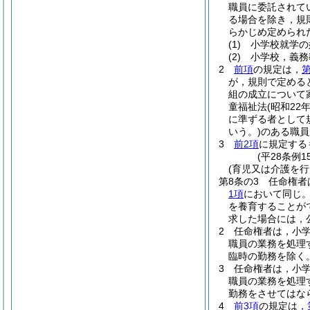
職員に委託されて
る場合を除き，規
らかじめ定められ
(1)
小学校就学の
(2)
小学校，義務
2
前項
の規定は，
第
が，規則で定める
組の成立について
童福祉法
(昭和22
に準ずる者として
いう。)
のある職員
3
前2項
に規定する
(平28条例
(育児又は介護を
第8条の3
任命権者
1項
において同じ。
を養育することが
求した場合には，
2
任命権者は，小
職員の業務を処理
臨時の勤務を除く
3
任命権者は，小
職員の業務を処理
勤務をさせてはな
4
前3項
の規定は，