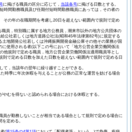
号
に掲げる職員の区分に応じて，
当該各号
に掲げる日数とする。
用短時間勤務職員及び任期付短時間勤務職員にあっては，その者の
 その年の在職期間を考慮し20日を超えない範囲内で規則で定め
る職員，特別職に属する地方公務員，潮来市以外の地方公共団体の
供給公社若しくは地方道路公社法
(昭和45年法律第82号)
に規定する
る土地開発公社若しくは沖縄振興開発金融公庫その他その業務が国
のに使用される者
(以下この号において「地方公営企業労働関係法
の他規則で定める職員，地方公営企業労働関係法適用職員等とし
規則で定める日数を加えた日数を超えない範囲内で規則で定める日
して，当該年の翌年に繰り越すことができる。
れた時季に年次休暇を与えることが公務の正常な運営を妨げる場合
がやむを得ないと認められる場合における休暇とする。
職員が勤務しないことが相当である場合として規則で定める場合に
間を定める。
る者
(
第15条の4第1項
において「配偶者等」という。)
で負傷，疾病