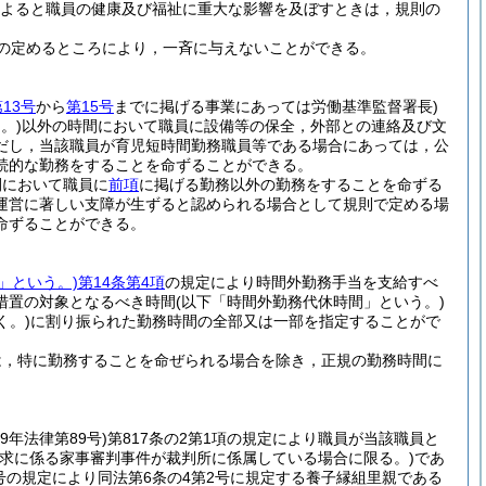
よると職員の健康及び福祉に重大な影響を及ぼすときは，規則の
の定めるところにより，一斉に与えないことができる。
13号
から
第15号
までに掲げる事業にあっては労働基準監督署長)
。)
以外の時間において職員に設備等の保全，外部との連絡及び文
だし，当該職員が育児短時間勤務職員等である場合にあっては，公
続的な勤務をすることを命ずることができる。
間において職員に
前項
に掲げる勤務以外の勤務をすることを命ずる
運営に著しい支障が生ずると認められる場合として規則で定める場
命ずることができる。
」という。)
第14条第4項
の規定により時間外勤務手当を支給すべ
措置の対象となるべき時間
(以下「時間外勤務代休時間」という。)
く。)
に割り振られた勤務時間の全部又は一部を指定することがで
は，特に勤務することを命ぜられる場合を除き，正規の勤務時間に
29年法律第89号)
第817条の2第1項の規定により職員が当該職員と
請求に係る家事審判事件が裁判所に係属している場合に限る。)
であ
3号の規定により同法第6条の4第2号に規定する養子縁組里親である