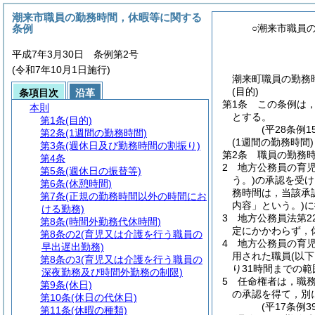
潮来市職員の勤務時間，休暇等に関する
条例
○潮来市職員
平成7年3月30日 条例第2号
(令和7年10月1日施行)
潮来町職員の勤務時
(目的)
条項目次
沿革
第1条
この条例は
本則
とする。
第1条
(目的)
(平28条例
第2条
(1週間の勤務時間)
(1週間の勤務時間)
第3条
(週休日及び勤務時間の割振り)
第2条
職員の勤務時
第4条
2
地方公務員の育
第5条
(週休日の振替等)
う。)
の承認を受け
第6条
(休憩時間)
務時間は，当該承
第7条
(正規の勤務時間以外の時間にお
内容」という。)
に
ける勤務)
3
地方公務員法第2
第8条
(時間外勤務代休時間)
定にかかわらず，
第8条の2
(育児又は介護を行う職員の
4
地方公務員の育児
早出遅出勤務)
用された職員
(以
第8条の3
(育児又は介護を行う職員の
り31時間までの
深夜勤務及び時間外勤務の制限)
5
任命権者は，職
第9条
(休日)
の承認を得て，別
第10条
(休日の代休日)
(平17条例
第11条
(休暇の種類)