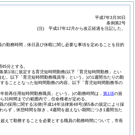
平成7年3月30日
条例第2号
(注) 平成17年12月から改正経過を注記した。
職員の勤務時間，休日及び休暇に関し必要な事項を定めることを目的
45分とする。
同条第1項に規定する育児短時間勤務
(以下「育児短時間勤務」とい
含む。以下「育児短時間勤務職員等」という。)
の1週間当たりの勤
務をすることとなった短時間勤務の内容。以下「育児短時間勤務等の
定年前再任用短時間勤務職員」という。)
の勤務時間は，
第1項
の規
から31時間までの範囲内で，任命権者が定める。
職員の採用に関する法律
(平成14年法律第48号)
第5条の規定により採
わらず，休憩時間を除き，4週間を超えない期間につき1週間当た
を超えて勤務することを必要とする職員の勤務時間について，市長