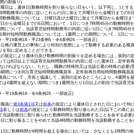
間の割振り)
土曜日は，週休日
(勤務時間を割り振らない日をいう。以下同じ。)
とする
時間勤務等の内容に従いこれらの日に加えて月曜日から金曜日までの5
間勤務職員については，日曜日及び土曜日に加えて月曜日から金曜日ま
日から金曜日までの5日間において，1日につき7時間45分の勤務時間
期間について，当該育児短時間勤務等の内容に従い1日につき7時間45
任期付短時間勤務職員については，1週間ごとの期間について，1日につ
39・平19条例18・平23条例5・令4条例26・一部改正)
，公務の運営上の事情により特別の形態によって勤務する必要のある職
りを別に定めることができる。
項
の規定により週休日及び勤務時間の割振りを定める場合には，規則の定
っては8日以上で当該育児短時間勤務等の内容に従った週休日，定年前
なければならない。
ただし，職務の特殊性又は当該公署の特殊の必要
(
の期間につき8日
(育児短時間勤務職員等，定年前再任用短時間勤務職員及
職員について，市長と協議して，規則の定めるところにより，4週間を超
ては4週間を超えない期間につき1週間当たり1日以上の割合で当該育児
39・平19条例18・令4条例26・一部改正)
，職員に
第3条第1項
又は
前条
の規定により週休日とされた日において特
項
若しくは
前条
の規定により勤務時間が割り振られた日
(以下この条に
て当該勤務日に割り振られた勤務時間を当該勤務することを命ずる必要
務日に割り振ることをやめて当該4時間の勤務時間を当該勤務すること
，1日に勤務時間が6時間を超える場合においては，少なくとも1時間の