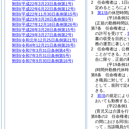
2
任命権者は，1日
附則
(平成22年3月23日条例第1号)
定めるところによ
附則
(平成22年6月22日条例第12号)
3
第1項
の休憩時間
附則
(平成22年11月30日条例第15号)
(平18条例
附則
(平成23年3月28日条例第5号)
(正規の勤務時間以
附則
(平成27年12月18日条例第26号)
第7条
任命権者は
附則
(平成28年3月28日条例第15号)
の許可を受けて，
附則
(平成29年3月27日条例第2号)
書の収受を目的と
附則
(令和元年12月25日条例第21号)
務の運営に著しい
附則
(令和4年12月21日条例第26号)
2
任命権者は，公
附則
(令和7年3月31日条例第4号)
ことができる。
た
附則
(令和7年3月31日条例第5号)
合に限り，正規の
附則
(令和7年9月30日条例第16号)
(平19条例
(時間外勤務代休時
第8条
任命権者は
き職員に対して，
として，規則で定
きる。
2
前項
の規定によ
おいても勤務する
(平22条例
(育児又は介護を行
第8条の2
任命権者
の間における同項
って，当該職員が