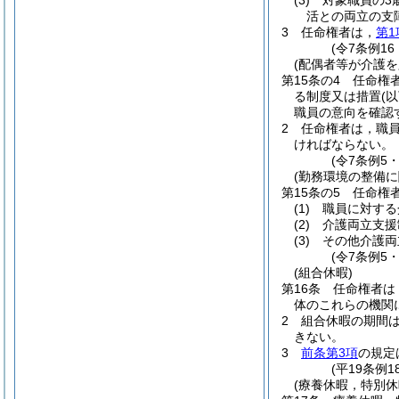
(3)
対象職員の3
活との両立の支
3
任命権者は，
第1
(令7条例16
(配偶者等が介護
第15条の4
任命権
る制度又は措置
(
職員の意向を確認
2
任命権者は，職員
ければならない。
(令7条例5
(勤務環境の整備に
第15条の5
任命権
(1)
職員に対する
(2)
介護両立支援
(3)
その他介護両
(令7条例5
(組合休暇)
第16条
任命権者は
体のこれらの機関
2
組合休暇の期間
きない。
3
前条第3項
の規定
(平19条例
(療養休暇，特別