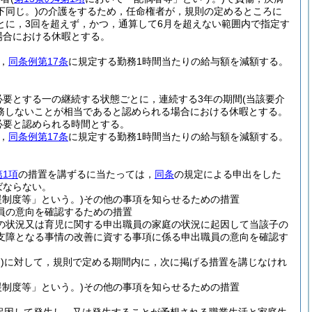
同じ。)
の介護をするため，任命権者が，規則の定めるところに
とに，3回を超えず，かつ，通算して6月を超えない範囲内で指定す
場合における休暇とする。
，
同条例第17条
に規定する勤務1時間当たりの給与額を減額する。
必要とする一の継続する状態ごとに，連続する3年の期間
(当該要介
務しないことが相当であると認められる場合における休暇とする。
必要と認められる時間とする。
，
同条例第17条
に規定する勤務1時間当たりの給与額を減額する。
第1項
の措置を講ずるに当たっては，
同条
の規定による申出をした
ばならない。
制度等」という。)
その他の事項を知らせるための措置
員の意向を確認するための措置
の状況又は育児に関する申出職員の家庭の状況に起因して当該子の
支障となる事情の改善に資する事項に係る申出職員の意向を確認す
)
に対して，規則で定める期間内に，次に掲げる措置を講じなけれ
制度等」という。)
その他の事項を知らせるための措置