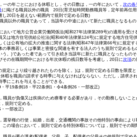
，一の年ごとにおける休暇とし，その日数は，一の年において，
次の各
号
に掲げる職員以外の職員 20日
(育児短時間勤務職員等，定年前再任
慮し20日を超えない範囲内で規則で定める日数)
職員以外の職員であって，当該年の中途において新たに職員となるもの
において地方公営企業労働関係法
(昭和27年法律第289号)
の適用を受け
員又は地方住宅供給公社法
(昭和40年法律第124号)
に規定する地方住宅
しくは公有地の拡大の推進に関する法律
(昭和47年法律第66号)
に規定す
体の事務若しくは事業と密接な関連を有する法人のうち規則で定めるも
いう。)
であった者であって引き続き当該年に新たに職員となったものそ
びその在職期間中における年次休暇の残日数等を考慮し，20日に
次項
の
の規定により繰り越されたものを除く。)
は，規則で定める日数を限度と
次休暇を職員の請求する時季に与えなければならない。
ただし，請求さ
時季にこれを与えることができる。
39・平19条例18・平22条例1・令4条例26・一部改正)
，職員が負傷又は疾病のため療養する必要があり，その勤務しないこと
は，規則で定める。
15・一部改正)
，選挙権の行使，結婚，出産，交通機関の事故その他特別の事由により
。
この場合において，規則で定める特別休暇については，規則でその期
，職員が要介護者
(配偶者，父母，子，配偶者の父母その他規則で定め