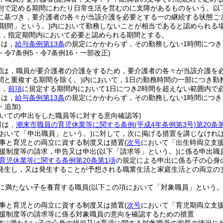
則で定める期間にわたり日常生活を営むのに支障があるものをいう。以下
に基づき，要介護者の各々が当該介護を必要とする一の継続する状態ご
定期間」という。)
内において勤務しないことが相当であると認められる
は，指定期間内において必要と認められる期間とする。
ては，
給与条例第13条
の規定にかかわらず，その勤務しない1時間につき
2・令7条例5・令7条例16・一部改正)
間は，職員が要介護者の介護をするため，要介護者の各々が当該介護を
間と重複する期間を除く。)
内において，1日の勤務時間の一部につき勤
は，
前項
に規定する期間内において1日につき2時間を超えない範囲内で
ては，
給与条例第13条
の規定にかかわらず，その勤務しない1時間につき
・追加)
ついての申出をした職員等に対する意向確認等)
者は，
潮来市職員の育児休業等に関する条例
(平成4年条例第3号)
第20条
において「申出職員」という。)
に対して，次に掲げる措置を講じなけれ
事と育児との両立に資する制度又は措置
(
次号
において「出生時両立支援
援制度等の請求，申告又は申出
(以下「請求等」という。)
に係る申出職
育児休業等に関する条例第20条第1項
の規定による申出に係る子の心身
発生し，又は発生することが予想される職業生活と家庭生活との両立の
に満たない子を養育する職員
(以下この項において「対象職員」という。
事と育児との両立に資する制度又は措置
(
次号
において「育児期両立支援
援制度等の請求等に係る対象職員の意向を確認するための措置