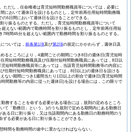
。
ただし，任命権者は育児短時間勤務職員等については，必要に
日間において週休日を設けるものとし，定年前再任用短時間勤務職
での5日間において週休日を設けることができる。
を割り振るものとする。
ただし，育児短時間勤務職員等について
分を超えない範囲内で勤務時間を割り振るものとし，定年前再任用短
き7時間45分を超えない範囲内で勤務時間を割り振るものとする。
員については，
前条第1項
及び
第2項
の規定にかかわらず，週休日及
めるところにより，4週間ごとの期間につき8日の週休日
(育児短時
再任用短時間勤務職員及び任期付短時間勤務職員にあっては，8日以
育児短時間勤務職員等にあっては，当該育児短時間勤務等の内容)
に
び任期付短時間勤務職員にあっては，8日以上)
の週休日を設ける
えない期間につき1週間当たり1日以上の割合で週休日
(育児短時間
短時間勤務等の内容に従った週休日)
を設ける場合には，この限りで
に勤務することを命ずる必要がある場合には，規則の定めるところ
おいて「勤務日」という。)
のうち規則で定める期間内にある勤務日
がある日に割り振り，又は当該期間内にある勤務日の勤務時間のう
を命ずる必要がある日に割り振ることができる。
休憩時間を勤務時間の途中に置かなければならない。