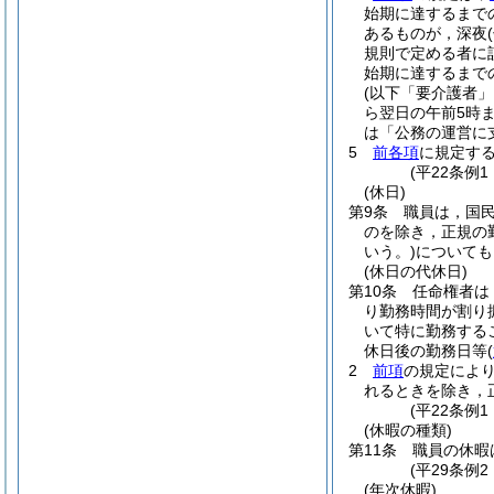
始期に達するまで
あるものが，深夜
規則で定める者に
始期に達するまで
(以下「要介護者」
ら翌日の午前5時
は「公務の運営に
5
前各項
に規定す
(平22条例
(休日)
第9条
職員は，国
のを除き，正規の
いう。)
についても
(休日の代休日)
第10条
任命権者は
り勤務時間が割り
いて特に勤務する
休日後の勤務日等
(
2
前項
の規定によ
れるときを除き，
(平22条例
(休暇の種類)
第11条
職員の休暇
(平29条例
(年次休暇)