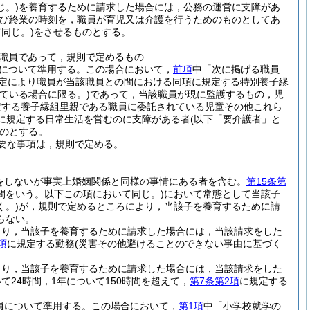
。)
を養育するために請求した場合には，公務の運営に支障があ
及び終業の時刻を，職員が育児又は介護を行うためのものとしてあ
同じ。)
をさせるものとする。
職員であって，規則で定めるもの
について準用する。
この場合において，
前項
中「次に掲げる職員
の規定により職員が当該職員との間における同項に規定する特別養子縁
ている場合に限る。)
であって，当該職員が現に監護するもの，児
規定する養子縁組里親である職員に委託されている児童その他これら
項に規定する日常生活を営むのに支障がある者
(以下「要介護者」と
のとする。
要な事項は，規則で定める。
出をしないが事実上婚姻関係と同様の事情にある者を含む。
第15条第
の間をいう。以下この項において同じ。)
において常態として当該子
。)
が，規則で定めるところにより，当該子を養育するために請
らない。
より，当該子を養育するために請求した場合には，当該請求をした
項
に規定する勤務
(災害その他避けることのできない事由に基づく
より，当該子を養育するために請求した場合には，当該請求をした
24時間，1年について150時間を超えて，
第7条第2項
に規定する
員について準用する。
この場合において，
第1項
中「小学校就学の