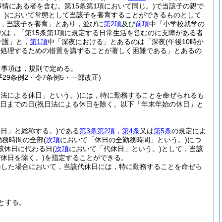
情にある者を含む。第15条第1項において同じ。)
で当該子の親で
。)
において常態として当該子を養育することができるものとして
，当該子を養育」とあり，並びに
第2項
及び
前項
中「小学校就学の
は，「第15条第1項に規定する日常生活を営むのに支障がある者
介護」と，
第1項
中「深夜における」とあるのは「深夜
(午後10時か
を処理するための措置を講ずることが著しく困難である」とあるの
な事項は，規則で定める。
平29条例2・令7条例5・一部改正)
日法による休日」という。)
には，特に勤務することを命ぜられるも
3日までの日
(祝日法による休日を除く。以下「年末年始の休日」と
日」と総称する。)
である
第3条第2項
，
第4条
又は
第5条
の規定によ
勤務時間の全部
(
次項
において「休日の全勤務時間」という。)
につ
該休日に代わる日
(
次項
において「代休日」という。)
として，当該
休日を除く。)
を指定することができる。
務した場合において，当該代休日には，特に勤務することを命ぜら
とする。