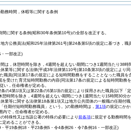
の勤務時間，休暇等に関する条例
間に関する条例(昭和30年条例第10号)の全部を改正する。
，地方公務員法
(昭和25年法律第261号)
第24条第5項の規定に基づき，
15・一部改正)
間は，休憩時間を除き，4週間を超えない期間につき1週間当たり38時間
児休業等に関する法律
(平成3年法律第110号)
第10条第3項の規定により
た職員
(同法第17条の規定による短時間勤務をすることとなった職員を
認を受けた育児短時間勤務の内容
(同法第17条の規定による短時間勤
従い，任命権者が定める。
2条の4第1項又は第22条の5第1項の規定により採用された職員
(以下「
休憩時間を除き，4週間を超えない期間につき1週間当たり15時間30分
休業等に関する法律第18条第1項又は地方公共団体の一般職の任期付
下「任期付短時間勤務職員」という。)
の勤務時間は，
第1項
の規定にかか
範囲内で，任命権者が定める。
務の特殊性又は当該公署の特殊の必要により
前各項
に規定する勤務時間
に定めることができる。
39・平19条例18・平23条例5・令4条例26・令7条例16・一部改正)