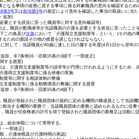
歳に満たない子の心身の状況又は育児に関する対象職員の家庭の状況に
障となる事情の改善に資する事項に係る対象職員の意向を確認するため
項第3号
又は
前項第3号
の規定により意向を確認した事項の取扱いに当た
・追加)
を必要とする状況に至った職員等に対する意向確認等)
者は，職員が配偶者等が当該職員の介護を必要とする状況に至ったこと
以下この条及び
次条
において「介護両立支援制度等」という。)
その他の
するための面談その他の措置を講じなければならない。
に対して，当該職員が40歳に達した日の属する年度
(4月1日から翌年の
・追加，令7条例16・旧第15条の3繰下・一部改正)
関する措置)
者は，介護両立支援制度等の請求等が円滑に行われるようにするため，
介護両立支援制度等に係る研修の実施
制度等に関する相談体制の整備
立支援制度等に係る勤務環境の整備に関する措置
・追加，令7条例16・旧第15条の4繰下)
，職員が登録された職員団体の規約に定める機関の構成員として当該機
に相当する機関の業務で，当該職員団体の業務と認められるものに従事
は，職員が任命権者の許可を得て登録された職員団体の業務又は活動に
は，組合休暇について準用する。
18・一部改正)
休暇，介護休暇及び介護時間の承認)