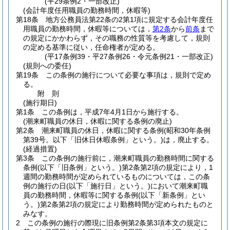
(平29条例2・一部改正)
(会計年度任用職員の勤務時間，休暇等)
第18条
地方公務員法第22条の2第1項に規定する会計年度任
用職員の勤務時間，休暇等については，
第2条
から
前条
まで
の規定にかかわらず，その職務の性質等を考慮して，規則
の定める基準に従い，任命権者が定める。
(平17条例39・平27条例26・令元条例21・一部改正)
(規則への委任)
第19条
この条例の施行について必要な事項は，規則で定め
る。
附
則
(施行期日)
第1条
この条例は，平成7年4月1日から施行する。
(潮来町職員の休日，休暇に関する条例の廃止)
第2条
潮来町職員の休日，休暇に関する条例
(昭和30年条例
第39号。以下「旧休日休暇条例」という。)
は，廃止する。
(経過措置)
第3条
この条例の施行前に，潮来町職員の勤務時間に関する
条例
(以下「旧条例」という。)
第2条第2項の規定により，1
週間の勤務時間が定められているものについては，この条
例の施行の日
(以下「施行日」という。)
において潮来町職
員の勤務時間，休暇等に関する条例
(以下「新条例」とい
う。)
第2条第2項の規定により勤務時間が定められたものと
みなす。
2
この条例の施行の際現に旧条例第2条第3項本文の規定に