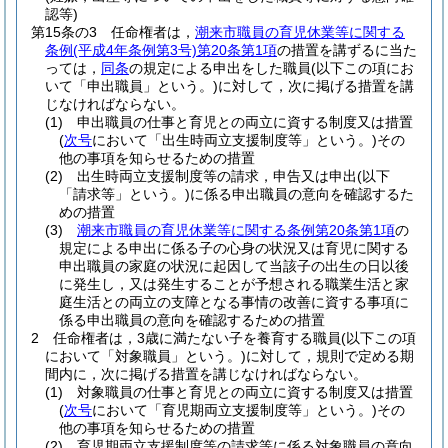
認等)
第15条の3
任命権者は，
潮来市職員の育児休業等に関する
条例
(平成4年条例第3号)
第20条第1項
の措置を講ずるに当た
っては，
同条
の規定による申出をした職員
(以下この項にお
いて「申出職員」という。)
に対して，次に掲げる措置を講
じなければならない。
(1)
申出職員の仕事と育児との両立に資する制度又は措置
(
次号
において「出生時両立支援制度等」という。)
その
他の事項を知らせるための措置
(2)
出生時両立支援制度等の請求，申告又は申出
(以下
「請求等」という。)
に係る申出職員の意向を確認するた
めの措置
(3)
潮来市職員の育児休業等に関する条例第20条第1項
の
規定による申出に係る子の心身の状況又は育児に関する
申出職員の家庭の状況に起因して当該子の出生の日以後
に発生し，又は発生することが予想される職業生活と家
庭生活との両立の支障となる事情の改善に資する事項に
係る申出職員の意向を確認するための措置
2
任命権者は，3歳に満たない子を養育する職員
(以下この項
において「対象職員」という。)
に対して，規則で定める期
間内に，次に掲げる措置を講じなければならない。
(1)
対象職員の仕事と育児との両立に資する制度又は措置
(
次号
において「育児期両立支援制度等」という。)
その
他の事項を知らせるための措置
(2)
育児期両立支援制度等の請求等に係る対象職員の意向