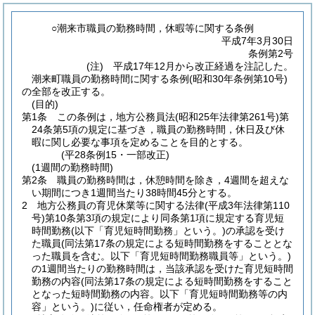
○潮来市職員の勤務時間，休暇等に関する条例
平成7年3月30日
条例第2号
(注) 平成17年12月から改正経過を注記した。
潮来町職員の勤務時間に関する条例(昭和30年条例第10号)
の全部を改正する。
(目的)
第1条
この条例は，地方公務員法
(昭和25年法律第261号)
第
24条第5項の規定に基づき，職員の勤務時間，休日及び休
暇に関し必要な事項を定めることを目的とする。
(平28条例15・一部改正)
(1週間の勤務時間)
第2条
職員の勤務時間は，休憩時間を除き，4週間を超えな
い期間につき1週間当たり38時間45分とする。
2
地方公務員の育児休業等に関する法律
(平成3年法律第110
号)
第10条第3項の規定により同条第1項に規定する育児短
時間勤務
(以下「育児短時間勤務」という。)
の承認を受け
た職員
(同法第17条の規定による短時間勤務をすることとな
った職員を含む。以下「育児短時間勤務職員等」という。)
の1週間当たりの勤務時間は，当該承認を受けた育児短時間
勤務の内容
(同法第17条の規定による短時間勤務をすること
となった短時間勤務の内容。以下「育児短時間勤務等の内
容」という。)
に従い，任命権者が定める。