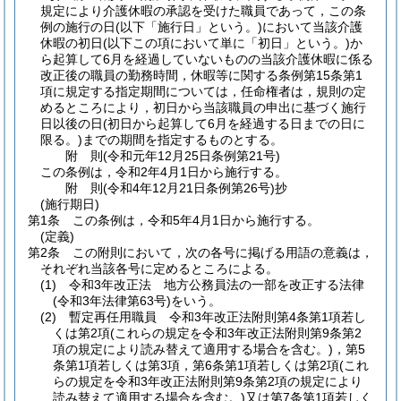
規定により介護休暇の承認を受けた職員であって，この条
例の施行の日
(以下「施行日」という。)
において当該介護
休暇の初日
(以下この項において単に「初日」という。)
か
ら起算して6月を経過していないものの当該介護休暇に係る
改正後の職員の勤務時間，休暇等に関する条例第15条第1
項に規定する指定期間については，任命権者は，規則の定
めるところにより，初日から当該職員の申出に基づく施行
日以後の日
(初日から起算して6月を経過する日までの日に
限る。)
までの期間を指定するものとする。
附
則
(令和元年12月25日
条例第21号)
この条例は，令和2年4月1日から施行する。
附
則
(令和4年12月21日
条例第26号)
抄
(施行期日)
第1条
この条例は，令和5年4月1日から施行する。
(定義)
第2条
この附則において，次の各号に掲げる用語の意義は，
それぞれ当該各号に定めるところによる。
(1)
令和3年改正法 地方公務員法の一部を改正する法律
(令和3年法律第63号)
をいう。
(2)
暫定再任用職員 令和3年改正法附則第4条第1項若し
くは第2項
(これらの規定を令和3年改正法附則第9条第2
項の規定により読み替えて適用する場合を含む。)
，第5
条第1項若しくは第3項，第6条第1項若しくは第2項
(これ
らの規定を令和3年改正法附則第9条第2項の規定により
読み替えて適用する場合を含む。)
又は第7条第1項若しく