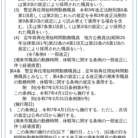
は第3項の規定により採用された職員をいう。
(3)
暫定再任用短時間勤務職員 令和3年改正法附則第6条
第1項若しくは第2項
(これらの規定を令和3年改正法附則
第9条第2項の規定により読み替えて適用する場合を含
む。)
又は第7条第1項若しくは第3項の規定により採用さ
れた職員をいう。
(4)
定年前再任用短時間勤務職員 地方公務員法
(昭和25
年法律第261号)
第22条の4第1項又は第22条の5第1項の
規定により採用された職員をいう。
(令7条例4・一部改正)
(潮来市職員の勤務時間，休暇等に関する条例の一部改正に
伴う経過措置)
第4条
暫定再任用短時間勤務職員は，定年前再任用短時間勤
務職員とみなして，第4条の規定による改正後の潮来市職員
の勤務時間，休暇等に関する条例の規定を適用する。
附
則
(令和7年3月31日
条例第4号)
この条例は，令和7年4月1日から施行する。
附
則
(令和7年3月31日
条例第5号)
(施行期日)
1
この条例は，令和7年4月1日から施行する。
ただし，次項
の規定は公布の日から施行する。
(潮来市職員の勤務時間，休暇等に関する条例の一部改正に
伴う経過措置)
2
この条例の施行の日
(以下「施行日」という。)
以後の日を
時間外勤務制限開始日とする改正後の潮来市職員の勤務時