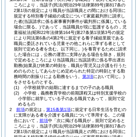
ころにより，当該子
(民法
(明治29年法律第89号)
第817条の
2第1項の規定により職員が当該職員との間における同項に
規定する特別養子縁組の成立について家庭裁判所に請求し
た者
(当該請求に係る家事審判事件が裁判所に係属している
場合に限る。)
であって，当該職員が現に監護するもの，児
童福祉法
(昭和22年法律第164号)
第27条第1項第3号の規定
により同法第6条の4第2号に規定する養子縁組里親である
職員に委託されている児童その他これらに準ずる者として
規則で定める者を含む。以下同じ。)
を養育するために請求
した場合には，公務の運営に支障がある場合を除き，規則
で定めるところにより当該職員に当該請求に係る早出遅出
勤務
(始業及び終業の時刻を，職員が育児又は介護を行うた
めのものとしてあらかじめ定められた特定の時刻とする勤
務時間の割振りによる勤務をいう。
第3項
において同じ。)
をさせるものとする。
(1)
小学校就学の始期に達するまでの子のある職員
(2)
小学校，義務教育学校の前期課程又は特別支援学校の
小学部に就学している子のある職員であって，規則で定
めるもの
2
前項
の規定は，
第15条第1項
に規定する日常生活を営むの
に支障がある者を介護する職員について準用する。
この場
合において，
前項
中「次に掲げる職員が，規則で定めると
ころにより，当該子
(民法
(明治29年法律第89号)
第817条の
2第1項の規定により職員が当該職員との間における同項に