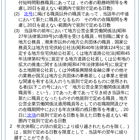
付短時間勤務職員にあっては，その者の勤務時間等を考
慮し20日を超えない範囲内で規則で定める日数)
(2)
次号
に掲げる職員以外の職員であって，当該年の中途
において新たに職員となるもの その年の在職期間を考
慮し20日を超えない範囲内で規則で定める日数
(3)
当該年の前年において地方公営企業労働関係法
(昭和
27年法律第289号)
の適用を受ける職員，特別職に属する
地方公務員，潮来市以外の地方公共団体の職員，国家公
務員又は地方住宅供給公社法
(昭和40年法律第124号)
に規
定する地方住宅供給公社若しくは地方道路公社法
(昭和45
年法律第82号)
に規定する地方道路公社若しくは公有地の
拡大の推進に関する法律
(昭和47年法律第66号)
に規定す
る土地開発公社若しくは沖縄振興開発金融公庫その他そ
の業務が国又は地方公共団体の事務若しくは事業と密接
な関連を有する法人のうち規則で定めるものに使用され
る者
(以下この号において「地方公営企業労働関係法適用
職員等」という。)
であった者であって引き続き当該年に
新たに職員となったものその他規則で定める職員，地方
公営企業労働関係法適用職員等としての在職期間及びそ
の在職期間中における年次休暇の残日数等を考慮し，20
日に
次項
の規則で定める日数を加えた日数を超えない範
囲内で規則で定める日数
2
年次休暇
(この項の規定により繰り越されたものを除く。)
は，規則で定める日数を限度として，当該年の翌年に繰り
越すことができる。