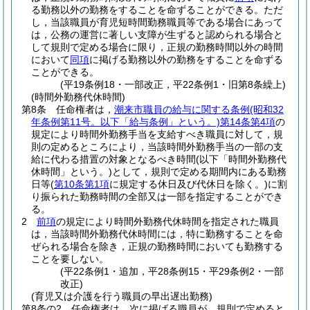
る勤務以外の勤務をすることを命ずることができる。
ただ
し，当該職員が育児短時間勤務職員等である場合にあって
は，公務の運営に著しい支障が生ずると認められる場合と
して規則で定める場合に限り，正規の勤務時間以外の時間
において
同項
に掲げる勤務以外の勤務をすることを命ずる
ことができる。
(平19条例18・一部改正，平22条例1・旧第8条繰上)
(時間外勤務代休時間)
第8条
任命権者は，
潮来市職員の給与に関する条例
(昭和32
年条例第11号。以下「給与条例」という。)
第14条第4項
の
規定により時間外勤務手当を支給すべき職員に対して，規
則の定めるところにより，当該時間外勤務手当の一部の支
給に代わる措置の対象となるべき時間
(以下「時間外勤務代
休時間」という。)
として，規則で定める期間内にある勤務
日等
(
第10条第1項
に規定する休日及び代休日を除く。)
に割
り振られた勤務時間の全部又は一部を指定することができ
る。
2
前項
の規定により時間外勤務代休時間を指定された職員
は，当該時間外勤務代休時間には，特に勤務することを命
ぜられる場合を除き，正規の勤務時間においても勤務する
ことを要しない。
(平22条例1・追加，平28条例15・平29条例2・一部
改正)
(育児又は介護を行う職員の早出遅出勤務)
第8条の2
任命権者は，次に掲げる職員が，規則で定めると