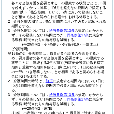
各々が当該介護を必要とする一の継続する状態ごとに，3回
を超えず，かつ，通算して6月を超えない範囲内で指定する
期間
(以下「指定期間」という。)
内において勤務しないこ
とが相当であると認められる場合における休暇とする。
2
介護休暇の期間は，指定期間内において必要と認められる
期間とする。
3
介護休暇については，
給与条例第13条
の規定にかかわら
ず，その勤務しない1時間につき，
同条例第17条
に規定す
る勤務1時間当たりの給与額を減額する。
(平29条例2・令7条例5・令7条例16・一部改正)
(介護時間)
第15条の2
介護時間は，職員が要介護者の介護をするた
め，要介護者の各々が当該介護を必要とする一の継続する
状態ごとに，連続する3年の期間
(当該要介護者に係る指定
期間と重複する期間を除く。)
内において，1日の勤務時間
の一部につき勤務しないことが相当であると認められる場
合における休暇とする。
2
介護時間の時間は，
前項
に規定する期間内において1日に
つき2時間を超えない範囲内で必要と認められる時間とす
る。
3
介護時間については，
給与条例第13条
の規定にかかわら
ず，その勤務しない1時間につき，
同条例第17条
に規定す
る勤務1時間当たりの給与額を減額する。
(平29条例2・追加)
(妊娠，出産等についての申出をした職員等に対する意向確