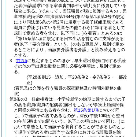
規定する特別養子縁組の成立について家庭裁判所に請求し
た者
(当該請求に係る家事審判事件が裁判所に係属している
場合に限る。)
であって，当該職員が現に監護するもの，児
童福祉法
(昭和22年法律第164号)
第27条第1項第3号の規定
により同法第6条の4第2号に規定する養子縁組里親である
職員に委託されている児童その他これらに準ずる者として
規則で定める者を含む。以下同じ。)
を養育」とあるのは
「第15条第1項に規定する日常生活を営むのに支障がある
者
(以下「要介護者」という。)
のある職員が，規則で定め
るところにより，当該要介護者を介護」と読み替えるもの
とする。
3
前2項
に規定するもののほか，早出遅出勤務に関する手続
その他の早出遅出勤務に関し必要な事項は，規則で定め
る。
(平28条例15・追加，平29条例2・令7条例5・一部改
正)
(育児又は介護を行う職員の深夜勤務及び時間外勤務の制
限)
第8条の3
任命権者は，小学校就学の始期に達するまでの子
のある職員
(職員の配偶者
(届出をしないが事実上婚姻関係
と同様の事情にある者を含む。
第15条第1項
において同
じ。)
で当該子の親であるものが，深夜
(午後10時から翌日
の午前5時までの間をいう。以下この項において同じ。)
に
おいて常態として当該子を養育することができるものとし
て規則で定める者に該当する場合における当該職員を除