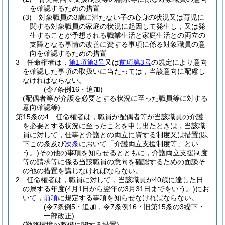
を確認するための措置
(3)
対象職員の3歳に満たない子の心身の状況又は育児に
関する対象職員の家庭の状況に起因して発生し，又は発
生することが予想される職業生活と家庭生活との両立の
支障となる事情の改善に資する事項に係る対象職員の意
向を確認するための措置
3
任命権者は，
第1項第3号
又は
前項第3号
の規定により意向
を確認した事項の取扱いに当たっては，当該意向に配慮し
なければならない。
(令7条例16・追加)
(配偶者等が介護を必要とする状況に至った職員等に対する
意向確認等)
第15条の4
任命権者は，職員が配偶者等が当該職員の介護
を必要とする状況に至ったことを申し出たときは，当該職
員に対して，仕事と介護との両立に資する制度又は措置
(以
下この条及び
次条
において「介護両立支援制度等」とい
う。)
その他の事項を知らせるとともに，介護両立支援制度
等の請求等に係る当該職員の意向を確認するための面談そ
の他の措置を講じなければならない。
2
任命権者は，職員に対して，当該職員が40歳に達した日
の属する年度
(4月1日から翌年の3月31日までをいう。)
にお
いて，
前項
に規定する事項を知らせなければならない。
(令7条例5・追加，令7条例16・旧第15条の3繰下・
一部改正)