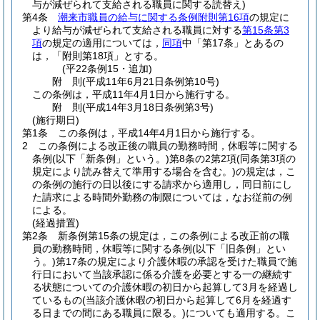
与が減ぜられて支給される職員に関する読替え)
第4条
潮来市職員の給与に関する条例附則第16項
の規定に
より給与が減ぜられて支給される職員に対する
第15条第3
項
の規定の適用については，
同項
中「第17条」とあるの
は，「附則第18項」とする。
(平22条例15・追加)
附
則
(平成11年6月21日
条例第10号)
この条例は，平成11年4月1日から施行する。
附
則
(平成14年3月18日
条例第3号)
(施行期日)
第1条
この条例は，平成14年4月1日から施行する。
2
この条例による改正後の職員の勤務時間，休暇等に関する
条例
(以下「新条例」という。)
第8条の2第2項
(同条第3項の
規定により読み替えて準用する場合を含む。)
の規定は，こ
の条例の施行の日以後にする請求から適用し，同日前にし
た請求による時間外勤務の制限については，なお従前の例
による。
(経過措置)
第2条
新条例第15条の規定は，この条例による改正前の職
員の勤務時間，休暇等に関する条例
(以下「旧条例」とい
う。)
第17条の規定により介護休暇の承認を受けた職員で施
行日において当該承認に係る介護を必要とする一の継続す
る状態についての介護休暇の初日から起算して3月を経過し
ているもの
(当該介護休暇の初日から起算して6月を経過す
る日までの間にある職員に限る。)
についても適用する。
こ