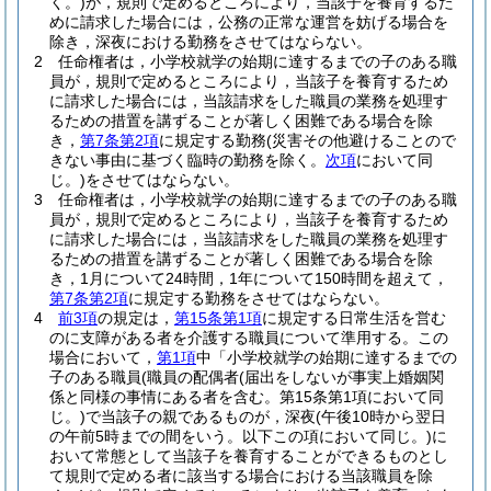
く。)
が，規則で定めるところにより，当該子を養育するた
めに請求した場合には，公務の正常な運営を妨げる場合を
除き，深夜における勤務をさせてはならない。
2
任命権者は，小学校就学の始期に達するまでの子のある職
員が，規則で定めるところにより，当該子を養育するため
に請求した場合には，当該請求をした職員の業務を処理す
るための措置を講ずることが著しく困難である場合を除
き，
第7条第2項
に規定する勤務
(災害その他避けることので
きない事由に基づく臨時の勤務を除く。
次項
において同
じ。)
をさせてはならない。
3
任命権者は，小学校就学の始期に達するまでの子のある職
員が，規則で定めるところにより，当該子を養育するため
に請求した場合には，当該請求をした職員の業務を処理す
るための措置を講ずることが著しく困難である場合を除
き，1月について24時間，1年について150時間を超えて，
第7条第2項
に規定する勤務をさせてはならない。
4
前3項
の規定は，
第15条第1項
に規定する日常生活を営む
のに支障がある者を介護する職員について準用する。
この
場合において，
第1項
中「小学校就学の始期に達するまでの
子のある職員
(職員の配偶者
(届出をしないが事実上婚姻関
係と同様の事情にある者を含む。第15条第1項において同
じ。)
で当該子の親であるものが，深夜
(午後10時から翌日
の午前5時までの間をいう。以下この項において同じ。)
に
おいて常態として当該子を養育することができるものとし
て規則で定める者に該当する場合における当該職員を除