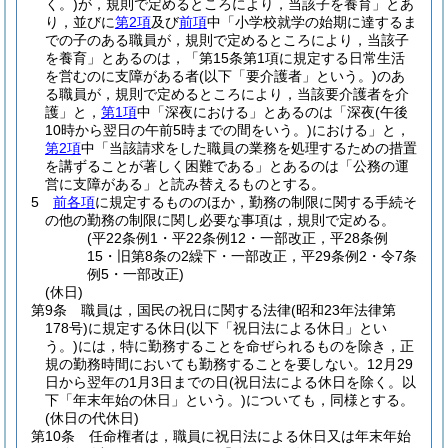
く。)
が，規則で定めるところにより，当該子を養育」とあ
り，並びに
第2項
及び
前項
中「小学校就学の始期に達するま
での子のある職員が，規則で定めるところにより，当該子
を養育」とあるのは，「第15条第1項に規定する日常生活
を営むのに支障がある者
(以下「要介護者」という。)
のあ
る職員が，規則で定めるところにより，当該要介護者を介
護」と，
第1項
中「深夜における」とあるのは「深夜
(午後
10時から翌日の午前5時までの間をいう。)
における」と，
第2項
中「当該請求をした職員の業務を処理するための措置
を講ずることが著しく困難である」とあるのは「公務の運
営に支障がある」と読み替えるものとする。
5
前各項
に規定するもののほか，勤務の制限に関する手続そ
の他の勤務の制限に関し必要な事項は，規則で定める。
(平22条例1・平22条例12・一部改正，平28条例
15・旧第8条の2繰下・一部改正，平29条例2・令7条
例5・一部改正)
(休日)
第9条
職員は，国民の祝日に関する法律
(昭和23年法律第
178号)
に規定する休日
(以下「祝日法による休日」とい
う。)
には，特に勤務することを命ぜられるものを除き，正
規の勤務時間においても勤務することを要しない。
12月29
日から翌年の1月3日までの日
(祝日法による休日を除く。以
下「年末年始の休日」という。)
についても，同様とする。
(休日の代休日)
第10条
任命権者は，職員に祝日法による休日又は年末年始