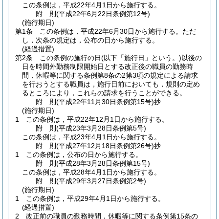
この条例は，平成22年4月1日から施行する。
附
則
(平成22年6月22日
条例第12号)
(施行期日)
第1条
この条例は，平成22年6月30日から施行する。
ただ
し，次条の規定は，公布の日から施行する。
(経過措置)
第2条
この条例の施行の日
(以下「施行日」という。)
以後の
日を時間外勤務制限開始日とする改正後の職員の勤務時
間，休暇等に関する条例第8条の2第3項の規定による請求
を行おうとする職員は，施行日前においても，規則の定め
るところにより，これらの請求を行うことができる。
附
則
(平成22年11月30日
条例第15号)
抄
(施行期日)
1
この条例は，平成22年12月1日から施行する。
附
則
(平成23年3月28日
条例第5号)
この条例は，平成23年4月1日から施行する。
附
則
(平成27年12月18日
条例第26号)
抄
1
この条例は，公布の日から施行する。
附
則
(平成28年3月28日
条例第15号)
この条例は，平成28年4月1日から施行する。
附
則
(平成29年3月27日
条例第2号)
(施行期日)
1
この条例は，平成29年4月1日から施行する。
(経過措置)
2
改正前の職員の勤務時間，休暇等に関する条例第15条の