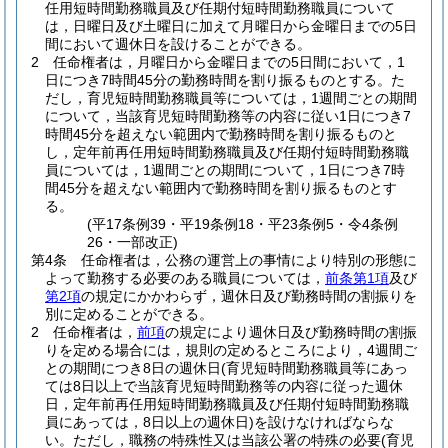
任用短時間勤務職員及び任期付短時間勤務職員について
は，日曜日及び土曜日に加えて月曜日から金曜日までの5日
間において週休日を設けることができる。
2
任命権者は，月曜日から金曜日までの5日間において，1
日につき7時間45分の勤務時間を割り振るものとする。
た
だし，育児短時間勤務職員等については，1週間ごとの期間
について，当該育児短時間勤務等の内容に従い1日につき7
時間45分を超えない範囲内で勤務時間を割り振るものと
し，定年前再任用短時間勤務職員及び任期付短時間勤務職
員については，1週間ごとの期間について，1日につき7時
間45分を超えない範囲内で勤務時間を割り振るものとす
る。
(平17条例39・平19条例18・平23条例5・令4条例
26・一部改正)
第4条
任命権者は，公務の運営上の事情により特別の形態に
よって勤務する必要のある職員については，
前条第1項
及び
第2項
の規定にかかわらず，週休日及び勤務時間の割振りを
別に定めることができる。
2
任命権者は，
前項
の規定により週休日及び勤務時間の割振
りを定める場合には，規則の定めるところにより，4週間ご
との期間につき8日の週休日
(育児短時間勤務職員等にあっ
ては8日以上で当該育児短時間勤務等の内容に従った週休
日，定年前再任用短時間勤務職員及び任期付短時間勤務職
員にあっては，8日以上の週休日)
を設けなければならな
い。
ただし，職務の特殊性又は当該公署の特殊の必要
(育児