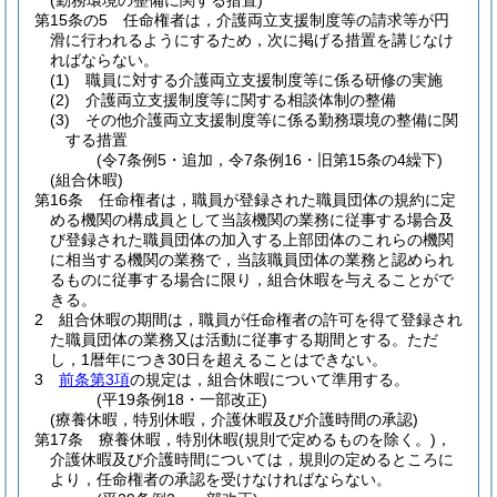
(勤務環境の整備に関する措置)
第15条の5
任命権者は，介護両立支援制度等の請求等が円
滑に行われるようにするため，次に掲げる措置を講じなけ
ればならない。
(1)
職員に対する介護両立支援制度等に係る研修の実施
(2)
介護両立支援制度等に関する相談体制の整備
(3)
その他介護両立支援制度等に係る勤務環境の整備に関
する措置
(令7条例5・追加，令7条例16・旧第15条の4繰下)
(組合休暇)
第16条
任命権者は，職員が登録された職員団体の規約に定
める機関の構成員として当該機関の業務に従事する場合及
び登録された職員団体の加入する上部団体のこれらの機関
に相当する機関の業務で，当該職員団体の業務と認められ
るものに従事する場合に限り，組合休暇を与えることがで
きる。
2
組合休暇の期間は，職員が任命権者の許可を得て登録され
た職員団体の業務又は活動に従事する期間とする。
ただ
し，1暦年につき30日を超えることはできない。
3
前条第3項
の規定は，組合休暇について準用する。
(平19条例18・一部改正)
(療養休暇，特別休暇，介護休暇及び介護時間の承認)
第17条
療養休暇，特別休暇
(規則で定めるものを除く。)
，
介護休暇及び介護時間については，規則の定めるところに
より，任命権者の承認を受けなければならない。