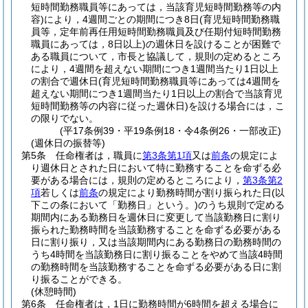
短時間勤務職員等にあっては，当該育児短時間勤務等の内
容)
により，4週間ごとの期間につき8日
(育児短時間勤務職
員等，定年前再任用短時間勤務職員及び任期付短時間勤務
職員にあっては，8日以上)
の週休日を設けることが困難で
ある職員について，市長と協議して，規則の定めるところ
により，4週間を超えない期間につき1週間当たり1日以上
の割合で週休日
(育児短時間勤務職員等にあっては4週間を
超えない期間につき1週間当たり1日以上の割合で当該育児
短時間勤務等の内容に従った週休日)
を設ける場合には，こ
の限りでない。
(平17条例39・平19条例18・令4条例26・一部改正)
(週休日の振替等)
第5条
任命権者は，職員に
第3条第1項
又は
前条
の規定によ
り週休日とされた日において特に勤務することを命ずる必
要がある場合には，規則の定めるところにより，
第3条第2
項
若しくは
前条
の規定により勤務時間が割り振られた日
(以
下この条において「勤務日」という。)
のうち規則で定める
期間内にある勤務日を週休日に変更して当該勤務日に割り
振られた勤務時間を当該勤務することを命ずる必要がある
日に割り振り，又は当該期間内にある勤務日の勤務時間の
うち4時間を当該勤務日に割り振ることをやめて当該4時間
の勤務時間を当該勤務することを命ずる必要がある日に割
り振ることができる。
(休憩時間)
第6条
任命権者は，1日に勤務時間が6時間を超える場合に