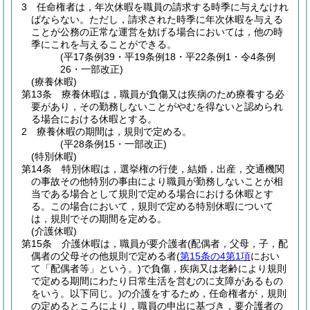
3
任命権者は，年次休暇を職員の請求する時季に与えなけれ
ばならない。
ただし，請求された時季に年次休暇を与える
ことが公務の正常な運営を妨げる場合においては，他の時
季にこれを与えることができる。
(平17条例39・平19条例18・平22条例1・令4条例
26・一部改正)
(療養休暇)
第13条
療養休暇は，職員が負傷又は疾病のため療養する必
要があり，その勤務しないことがやむを得ないと認められ
る場合における休暇とする。
2
療養休暇の期間は，規則で定める。
(平28条例15・一部改正)
(特別休暇)
第14条
特別休暇は，選挙権の行使，結婚，出産，交通機関
の事故その他特別の事由により職員が勤務しないことが相
当である場合として規則で定める場合における休暇とす
る。
この場合において，規則で定める特別休暇について
は，規則でその期間を定める。
(介護休暇)
第15条
介護休暇は，職員が要介護者
(配偶者，父母，子，配
偶者の父母その他規則で定める者
(
第15条の4第1項
におい
て「配偶者等」という。)
で負傷，疾病又は老齢により規則
で定める期間にわたり日常生活を営むのに支障があるもの
をいう。以下同じ。)
の介護をするため，任命権者が，規則
の定めるところにより，職員の申出に基づき，要介護者の