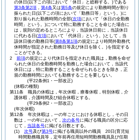
の休日
(以下この項において「休日」と総称する。)
である
第3条第2項
，
第4条
又は
第5条
の規定により勤務時間が割り
振られた日
(以下この項において「勤務日等」という。)
に
割り振られた勤務時間の全部
(
次項
において「休日の全勤務
時間」という。)
について特に勤務することを命じた場合に
は，規則の定めるところにより，当該休日前に，当該休日
に代わる日
(
次項
において「代休日」という。)
として，当
該休日後の勤務日等
(
第8条第1項
の規定により時間外勤務代
休時間が指定された勤務日等及び休日を除く。)
を指定する
ことができる。
2
前項
の規定により代休日を指定された職員は，勤務を命ぜ
られた休日の全勤務時間を勤務した場合において，当該代
休日には，特に勤務することを命ぜられるときを除き，正
規の勤務時間においても勤務することを要しない。
(平22条例1・一部改正)
(休暇の種類)
第11条
職員の休暇は，年次休暇，療養休暇，特別休暇，介
護休暇，介護時間及び組合休暇とする。
(平29条例2・一部改正)
(年次休暇)
第12条
年次休暇は，一の年ごとにおける休暇とし，その日
数は，一の年において，
次の各号
に掲げる職員の区分に応
じて，
当該各号
に掲げる日数とする。
(1)
次号
及び
第3号
に掲げる職員以外の職員 20日
(育児短
時間勤務職員等，定年前再任用短時間勤務職員及び任期