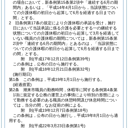
の場合において，新条例第15条第2項中「連続する6月の期
間内」あるいは，「平成14年4月1日から，当該状態につい
ての介護休暇の初日から起算して6月を経過する日までの
間」とする。
2
旧条例第17条の規定により介護休暇の承認を受け，施行
日において当該承認に係る介護を必要とする一の継続する
状態についての介護休暇の初日から起算して3月を経過して
いない職員の介護休暇の期間については，新条例第15条第
2項中「連続する6月の期間内」とあるのは，「当該状態に
ついての介護休暇の初日から起算して6月を経過する日まで
の間」とする。
附
則
(平成17年12月12日
条例第39号)
この条例は，公布の日から施行する。
附
則
(平成18年12月21日
条例第32号)
(施行期日)
第1条
この条例は，平成19年1月1日から施行する。
(経過措置)
第2条
潮来市職員の勤務時間，休暇等に関する条例第4条第
1項に規定する公務の運営上の事情により特別の形態によっ
て勤務する必要のある職員の休憩時間及び休息時間につい
ては，当分の間，なお従前の例による。
附
則
(平成19年12月7日
条例第18号)
この条例は，公布の日から施行し，平成19年8月1日から適
用する。
附
則
(平成22年3月23日
条例第1号)