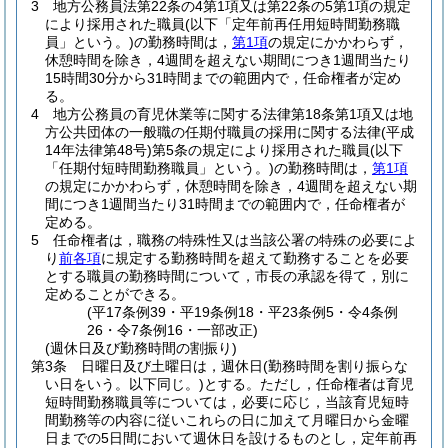
3
地方公務員法第22条の4第1項又は第22条の5第1項の規定
により採用された職員
(以下「定年前再任用短時間勤務職
員」という。)
の勤務時間は，
第1項
の規定にかかわらず，
休憩時間を除き，4週間を超えない期間につき1週間当たり
15時間30分から31時間までの範囲内で，任命権者が定め
る。
4
地方公務員の育児休業等に関する法律第18条第1項又は地
方公共団体の一般職の任期付職員の採用に関する法律
(平成
14年法律第48号)
第5条の規定により採用された職員
(以下
「任期付短時間勤務職員」という。)
の勤務時間は，
第1項
の規定にかかわらず，休憩時間を除き，4週間を超えない期
間につき1週間当たり31時間までの範囲内で，任命権者が
定める。
5
任命権者は，職務の特殊性又は当該公署の特殊の必要によ
り
前各項
に規定する勤務時間を超えて勤務することを必要
とする職員の勤務時間について，市長の承認を得て，別に
定めることができる。
(平17条例39・平19条例18・平23条例5・令4条例
26・令7条例16・一部改正)
(週休日及び勤務時間の割振り)
第3条
日曜日及び土曜日は，週休日
(勤務時間を割り振らな
い日をいう。以下同じ。)
とする。
ただし，任命権者は育児
短時間勤務職員等については，必要に応じ，当該育児短時
間勤務等の内容に従いこれらの日に加えて月曜日から金曜
日までの5日間において週休日を設けるものとし，定年前再