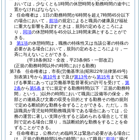
おいては，少なくとも1時間の休憩時間を勤務時間の途中に
置かなければならない。
2
任命権者は，1日の勤務時間が6時間を超え7時間45分以下
の場合において，
前項
の規定によると職員の健康及び福祉
に重大な影響を及ぼすときは，規則の定めるところによ
り，
同項
の休憩時間を45分以上1時間未満とすることがで
きる。
3
第1項
の休憩時間は，職務の特殊性又は当該公署の特殊の
必要がある場合において，規則の定めるところにより，一
斉に与えないことができる。
(平18条例32・全改，平23条例5・一部改正)
(正規の勤務時間以外の時間における勤務)
第7条
任命権者は，市長
(労働基準法
(昭和22年法律第49号)
別表第1号から
第10号
まで及び
第13号
から
第15号
までに掲
げる事業にあっては労働基準監督署長)
の許可を受けて，
第
2条
から
第5条
までに規定する勤務時間
(以下「正規の勤務時
間」という。)
以外の時間において職員に設備等の保全，外
部との連絡及び文書の収受を目的とする勤務その他の規則
で定める断続的な勤務を命ずることができる。
ただし，当
該職員が育児短時間勤務職員等である場合にあっては，公
務の運営に著しい支障が生ずると認められる場合として規
則で定める場合に限り，当該断続的な勤務をすることを命
ずることができる。
2
任命権者は，公務のため臨時又は緊急の必要がある場合に
は，正規の勤務時間以外の時間において職員に
前項
に掲げ