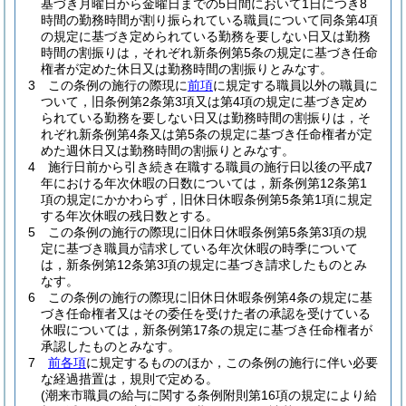
基づき月曜日から金曜日までの5日間において1日につき8
時間の勤務時間が割り振られている職員について同条第4項
の規定に基づき定められている勤務を要しない日又は勤務
時間の割振りは，それぞれ新条例第5条の規定に基づき任命
権者が定めた休日又は勤務時間の割振りとみなす。
3
この条例の施行の際現に
前項
に規定する職員以外の職員に
ついて，旧条例第2条第3項又は第4項の規定に基づき定め
られている勤務を要しない日又は勤務時間の割振りは，そ
れぞれ新条例第4条又は第5条の規定に基づき任命権者が定
めた週休日又は勤務時間の割振りとみなす。
4
施行日前から引き続き在職する職員の施行日以後の平成7
年における年次休暇の日数については，新条例第12条第1
項の規定にかかわらず，旧休日休暇条例第5条第1項に規定
する年次休暇の残日数とする。
5
この条例の施行の際現に旧休日休暇条例第5条第3項の規
定に基づき職員が請求している年次休暇の時季について
は，新条例第12条第3項の規定に基づき請求したものとみ
なす。
6
この条例の施行の際現に旧休日休暇条例第4条の規定に基
づき任命権者又はその委任を受けた者の承認を受けている
休暇については，新条例第17条の規定に基づき任命権者が
承認したものとみなす。
7
前各項
に規定するもののほか，この条例の施行に伴い必要
な経過措置は，規則で定める。
(潮来市職員の給与に関する条例附則第16項の規定により給