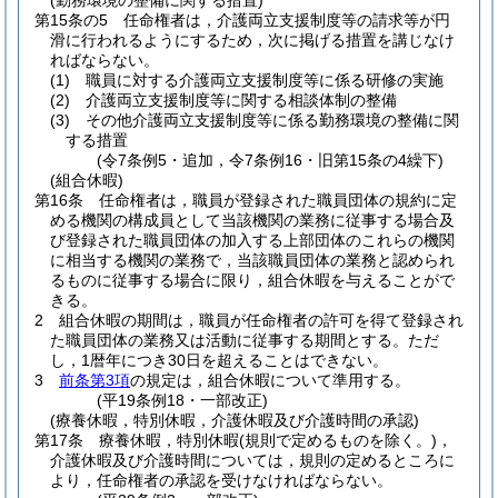
(勤務環境の整備に関する措置)
第15条の5
任命権者は，介護両立支援制度等の請求等が円
滑に行われるようにするため，次に掲げる措置を講じなけ
ればならない。
(1)
職員に対する介護両立支援制度等に係る研修の実施
(2)
介護両立支援制度等に関する相談体制の整備
(3)
その他介護両立支援制度等に係る勤務環境の整備に関
する措置
(令7条例5・追加，令7条例16・旧第15条の4繰下)
(組合休暇)
第16条
任命権者は，職員が登録された職員団体の規約に定
める機関の構成員として当該機関の業務に従事する場合及
び登録された職員団体の加入する上部団体のこれらの機関
に相当する機関の業務で，当該職員団体の業務と認められ
るものに従事する場合に限り，組合休暇を与えることがで
きる。
2
組合休暇の期間は，職員が任命権者の許可を得て登録され
た職員団体の業務又は活動に従事する期間とする。
ただ
し，1暦年につき30日を超えることはできない。
3
前条第3項
の規定は，組合休暇について準用する。
(平19条例18・一部改正)
(療養休暇，特別休暇，介護休暇及び介護時間の承認)
第17条
療養休暇，特別休暇
(規則で定めるものを除く。)
，
介護休暇及び介護時間については，規則の定めるところに
より，任命権者の承認を受けなければならない。