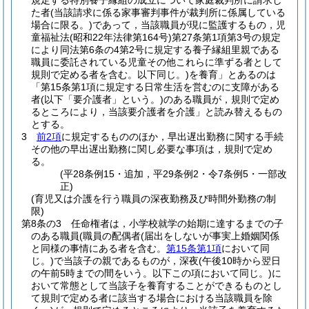
規定する特別養子縁組の成立について家庭裁判所に請求し
た者
(当該請求に係る家事審判事件が裁判所に係属している
場合に限る。)
であって，当該職員が現に監護するもの，児
童福祉法
(昭和22年法律第164号)
第27条第1項第3号の規定
により同法第6条の4第2号に規定する養子縁組里親である
職員に委託されている児童その他これらに準ずる者として
規則で定める者を含む。以下同じ。)
を養育」とあるのは
「第15条第1項に規定する日常生活を営むのに支障がある
者
(以下「要介護者」という。)
のある職員が，規則で定め
るところにより，当該要介護者を介護」と読み替えるもの
とする。
3
前2項
に規定するもののほか，早出遅出勤務に関する手続
その他の早出遅出勤務に関し必要な事項は，規則で定め
る。
(平28条例15・追加，平29条例2・令7条例5・一部改
正)
(育児又は介護を行う職員の深夜勤務及び時間外勤務の制
限)
第8条の3
任命権者は，小学校就学の始期に達するまでの子
のある職員
(職員の配偶者
(届出をしないが事実上婚姻関係
と同様の事情にある者を含む。
第15条第1項
において同
じ。)
で当該子の親であるものが，深夜
(午後10時から翌日
の午前5時までの間をいう。以下この項において同じ。)
に
おいて常態として当該子を養育することができるものとし
て規則で定める者に該当する場合における当該職員を除