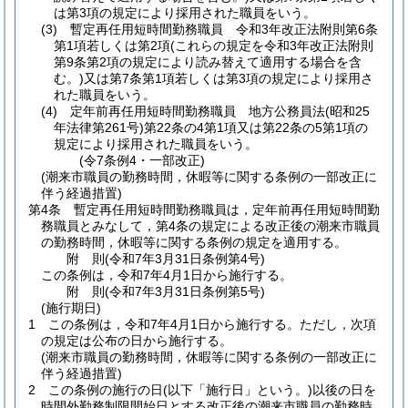
は第3項の規定により採用された職員をいう。
(3)
暫定再任用短時間勤務職員 令和3年改正法附則第6条
第1項若しくは第2項
(これらの規定を令和3年改正法附則
第9条第2項の規定により読み替えて適用する場合を含
む。)
又は第7条第1項若しくは第3項の規定により採用さ
れた職員をいう。
(4)
定年前再任用短時間勤務職員 地方公務員法
(昭和25
年法律第261号)
第22条の4第1項又は第22条の5第1項の
規定により採用された職員をいう。
(令7条例4・一部改正)
(潮来市職員の勤務時間，休暇等に関する条例の一部改正に
伴う経過措置)
第4条
暫定再任用短時間勤務職員は，定年前再任用短時間勤
務職員とみなして，第4条の規定による改正後の潮来市職員
の勤務時間，休暇等に関する条例の規定を適用する。
附
則
(令和7年3月31日
条例第4号)
この条例は，令和7年4月1日から施行する。
附
則
(令和7年3月31日
条例第5号)
(施行期日)
1
この条例は，令和7年4月1日から施行する。
ただし，次項
の規定は公布の日から施行する。
(潮来市職員の勤務時間，休暇等に関する条例の一部改正に
伴う経過措置)
2
この条例の施行の日
(以下「施行日」という。)
以後の日を
時間外勤務制限開始日とする改正後の潮来市職員の勤務時