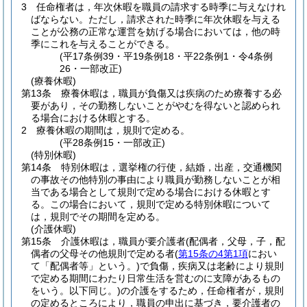
3
任命権者は，年次休暇を職員の請求する時季に与えなけれ
ばならない。
ただし，請求された時季に年次休暇を与える
ことが公務の正常な運営を妨げる場合においては，他の時
季にこれを与えることができる。
(平17条例39・平19条例18・平22条例1・令4条例
26・一部改正)
(療養休暇)
第13条
療養休暇は，職員が負傷又は疾病のため療養する必
要があり，その勤務しないことがやむを得ないと認められ
る場合における休暇とする。
2
療養休暇の期間は，規則で定める。
(平28条例15・一部改正)
(特別休暇)
第14条
特別休暇は，選挙権の行使，結婚，出産，交通機関
の事故その他特別の事由により職員が勤務しないことが相
当である場合として規則で定める場合における休暇とす
る。
この場合において，規則で定める特別休暇について
は，規則でその期間を定める。
(介護休暇)
第15条
介護休暇は，職員が要介護者
(配偶者，父母，子，配
偶者の父母その他規則で定める者
(
第15条の4第1項
におい
て「配偶者等」という。)
で負傷，疾病又は老齢により規則
で定める期間にわたり日常生活を営むのに支障があるもの
をいう。以下同じ。)
の介護をするため，任命権者が，規則
の定めるところにより，職員の申出に基づき，要介護者の