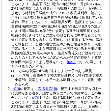
ころにより，当該子
(民法
(明治29年法律第89号)
第817条の
2第1項の規定により職員が当該職員との間における同項に
規定する特別養子縁組の成立について家庭裁判所に請求し
た者
(当該請求に係る家事審判事件が裁判所に係属している
場合に限る。)
であって，当該職員が現に監護するもの，児
童福祉法
(昭和22年法律第164号)
第27条第1項第3号の規定
により同法第6条の4第2号に規定する養子縁組里親である
職員に委託されている児童その他これらに準ずる者として
規則で定める者を含む。以下同じ。)
を養育するために請求
した場合には，公務の運営に支障がある場合を除き，規則
で定めるところにより当該職員に当該請求に係る早出遅出
勤務
(始業及び終業の時刻を，職員が育児又は介護を行うた
めのものとしてあらかじめ定められた特定の時刻とする勤
務時間の割振りによる勤務をいう。
第3項
において同じ。)
をさせるものとする。
(1)
小学校就学の始期に達するまでの子のある職員
(2)
小学校，義務教育学校の前期課程又は特別支援学校の
小学部に就学している子のある職員であって，規則で定
めるもの
2
前項
の規定は，
第15条第1項
に規定する日常生活を営むの
に支障がある者を介護する職員について準用する。
この場
合において，
前項
中「次に掲げる職員が，規則で定めると
ころにより，当該子
(民法
(明治29年法律第89号)
第817条の
2第1項の規定により職員が当該職員との間における同項に