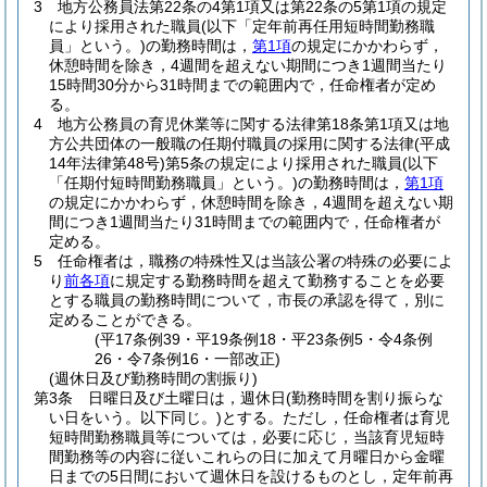
3
地方公務員法第22条の4第1項又は第22条の5第1項の規定
により採用された職員
(以下「定年前再任用短時間勤務職
員」という。)
の勤務時間は，
第1項
の規定にかかわらず，
休憩時間を除き，4週間を超えない期間につき1週間当たり
15時間30分から31時間までの範囲内で，任命権者が定め
る。
4
地方公務員の育児休業等に関する法律第18条第1項又は地
方公共団体の一般職の任期付職員の採用に関する法律
(平成
14年法律第48号)
第5条の規定により採用された職員
(以下
「任期付短時間勤務職員」という。)
の勤務時間は，
第1項
の規定にかかわらず，休憩時間を除き，4週間を超えない期
間につき1週間当たり31時間までの範囲内で，任命権者が
定める。
5
任命権者は，職務の特殊性又は当該公署の特殊の必要によ
り
前各項
に規定する勤務時間を超えて勤務することを必要
とする職員の勤務時間について，市長の承認を得て，別に
定めることができる。
(平17条例39・平19条例18・平23条例5・令4条例
26・令7条例16・一部改正)
(週休日及び勤務時間の割振り)
第3条
日曜日及び土曜日は，週休日
(勤務時間を割り振らな
い日をいう。以下同じ。)
とする。
ただし，任命権者は育児
短時間勤務職員等については，必要に応じ，当該育児短時
間勤務等の内容に従いこれらの日に加えて月曜日から金曜
日までの5日間において週休日を設けるものとし，定年前再