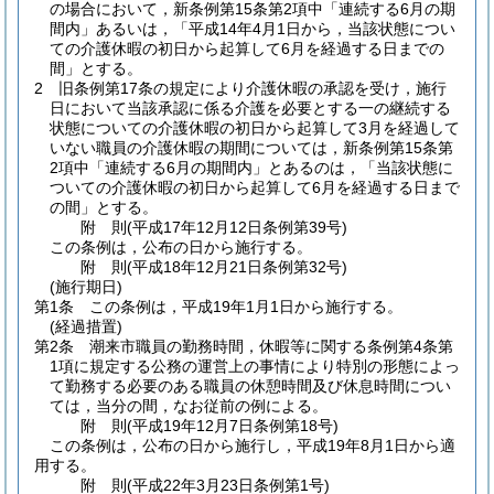
の場合において，新条例第15条第2項中「連続する6月の期
間内」あるいは，「平成14年4月1日から，当該状態につい
ての介護休暇の初日から起算して6月を経過する日までの
間」とする。
2
旧条例第17条の規定により介護休暇の承認を受け，施行
日において当該承認に係る介護を必要とする一の継続する
状態についての介護休暇の初日から起算して3月を経過して
いない職員の介護休暇の期間については，新条例第15条第
2項中「連続する6月の期間内」とあるのは，「当該状態に
ついての介護休暇の初日から起算して6月を経過する日まで
の間」とする。
附
則
(平成17年12月12日
条例第39号)
この条例は，公布の日から施行する。
附
則
(平成18年12月21日
条例第32号)
(施行期日)
第1条
この条例は，平成19年1月1日から施行する。
(経過措置)
第2条
潮来市職員の勤務時間，休暇等に関する条例第4条第
1項に規定する公務の運営上の事情により特別の形態によっ
て勤務する必要のある職員の休憩時間及び休息時間につい
ては，当分の間，なお従前の例による。
附
則
(平成19年12月7日
条例第18号)
この条例は，公布の日から施行し，平成19年8月1日から適
用する。
附
則
(平成22年3月23日
条例第1号)