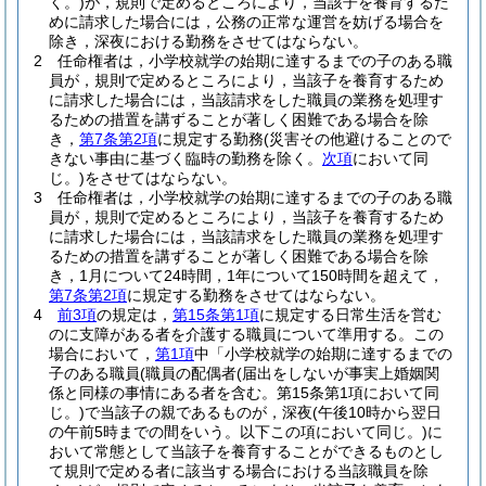
く。)
が，規則で定めるところにより，当該子を養育するた
めに請求した場合には，公務の正常な運営を妨げる場合を
除き，深夜における勤務をさせてはならない。
2
任命権者は，小学校就学の始期に達するまでの子のある職
員が，規則で定めるところにより，当該子を養育するため
に請求した場合には，当該請求をした職員の業務を処理す
るための措置を講ずることが著しく困難である場合を除
き，
第7条第2項
に規定する勤務
(災害その他避けることので
きない事由に基づく臨時の勤務を除く。
次項
において同
じ。)
をさせてはならない。
3
任命権者は，小学校就学の始期に達するまでの子のある職
員が，規則で定めるところにより，当該子を養育するため
に請求した場合には，当該請求をした職員の業務を処理す
るための措置を講ずることが著しく困難である場合を除
き，1月について24時間，1年について150時間を超えて，
第7条第2項
に規定する勤務をさせてはならない。
4
前3項
の規定は，
第15条第1項
に規定する日常生活を営む
のに支障がある者を介護する職員について準用する。
この
場合において，
第1項
中「小学校就学の始期に達するまでの
子のある職員
(職員の配偶者
(届出をしないが事実上婚姻関
係と同様の事情にある者を含む。第15条第1項において同
じ。)
で当該子の親であるものが，深夜
(午後10時から翌日
の午前5時までの間をいう。以下この項において同じ。)
に
おいて常態として当該子を養育することができるものとし
て規則で定める者に該当する場合における当該職員を除