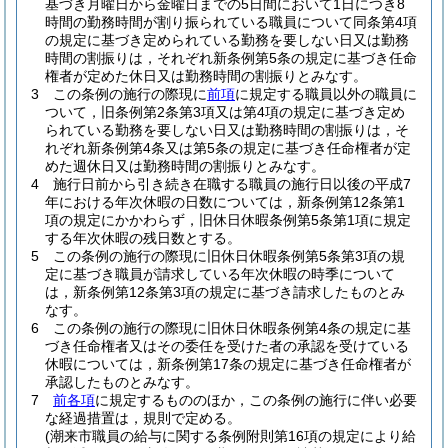
基づき月曜日から金曜日までの5日間において1日につき8
時間の勤務時間が割り振られている職員について同条第4項
の規定に基づき定められている勤務を要しない日又は勤務
時間の割振りは，それぞれ新条例第5条の規定に基づき任命
権者が定めた休日又は勤務時間の割振りとみなす。
3
この条例の施行の際現に
前項
に規定する職員以外の職員に
ついて，旧条例第2条第3項又は第4項の規定に基づき定め
られている勤務を要しない日又は勤務時間の割振りは，そ
れぞれ新条例第4条又は第5条の規定に基づき任命権者が定
めた週休日又は勤務時間の割振りとみなす。
4
施行日前から引き続き在職する職員の施行日以後の平成7
年における年次休暇の日数については，新条例第12条第1
項の規定にかかわらず，旧休日休暇条例第5条第1項に規定
する年次休暇の残日数とする。
5
この条例の施行の際現に旧休日休暇条例第5条第3項の規
定に基づき職員が請求している年次休暇の時季について
は，新条例第12条第3項の規定に基づき請求したものとみ
なす。
6
この条例の施行の際現に旧休日休暇条例第4条の規定に基
づき任命権者又はその委任を受けた者の承認を受けている
休暇については，新条例第17条の規定に基づき任命権者が
承認したものとみなす。
7
前各項
に規定するもののほか，この条例の施行に伴い必要
な経過措置は，規則で定める。
(潮来市職員の給与に関する条例附則第16項の規定により給