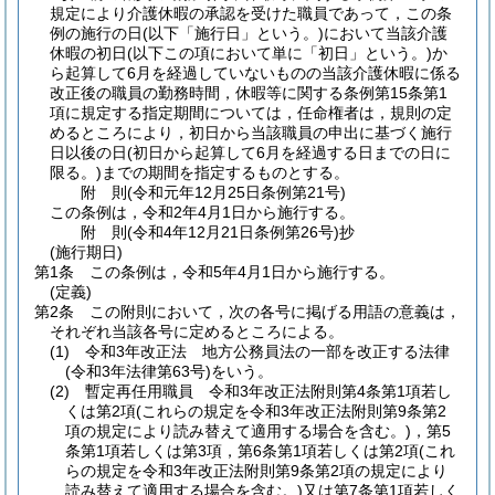
規定により介護休暇の承認を受けた職員であって，この条
例の施行の日
(以下「施行日」という。)
において当該介護
休暇の初日
(以下この項において単に「初日」という。)
か
ら起算して6月を経過していないものの当該介護休暇に係る
改正後の職員の勤務時間，休暇等に関する条例第15条第1
項に規定する指定期間については，任命権者は，規則の定
めるところにより，初日から当該職員の申出に基づく施行
日以後の日
(初日から起算して6月を経過する日までの日に
限る。)
までの期間を指定するものとする。
附
則
(令和元年12月25日
条例第21号)
この条例は，令和2年4月1日から施行する。
附
則
(令和4年12月21日
条例第26号)
抄
(施行期日)
第1条
この条例は，令和5年4月1日から施行する。
(定義)
第2条
この附則において，次の各号に掲げる用語の意義は，
それぞれ当該各号に定めるところによる。
(1)
令和3年改正法 地方公務員法の一部を改正する法律
(令和3年法律第63号)
をいう。
(2)
暫定再任用職員 令和3年改正法附則第4条第1項若し
くは第2項
(これらの規定を令和3年改正法附則第9条第2
項の規定により読み替えて適用する場合を含む。)
，第5
条第1項若しくは第3項，第6条第1項若しくは第2項
(これ
らの規定を令和3年改正法附則第9条第2項の規定により
読み替えて適用する場合を含む。)
又は第7条第1項若しく