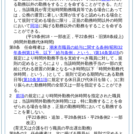
る勤務以外の勤務をすることを命ずることができる。
ただ
し，当該職員が育児短時間勤務職員等である場合にあって
は，公務の運営に著しい支障が生ずると認められる場合と
して規則で定める場合に限り，正規の勤務時間以外の時間
において
同項
に掲げる勤務以外の勤務をすることを命ずる
ことができる。
(平19条例18・一部改正，平22条例1・旧第8条繰上)
(時間外勤務代休時間)
第8条
任命権者は，
潮来市職員の給与に関する条例
(昭和32
年条例第11号。以下「給与条例」という。)
第14条第4項
の
規定により時間外勤務手当を支給すべき職員に対して，規
則の定めるところにより，当該時間外勤務手当の一部の支
給に代わる措置の対象となるべき時間
(以下「時間外勤務代
休時間」という。)
として，規則で定める期間内にある勤務
日等
(
第10条第1項
に規定する休日及び代休日を除く。)
に割
り振られた勤務時間の全部又は一部を指定することができ
る。
2
前項
の規定により時間外勤務代休時間を指定された職員
は，当該時間外勤務代休時間には，特に勤務することを命
ぜられる場合を除き，正規の勤務時間においても勤務する
ことを要しない。
(平22条例1・追加，平28条例15・平29条例2・一部
改正)
(育児又は介護を行う職員の早出遅出勤務)
第8条の2
任命権者は，次に掲げる職員が，規則で定めると