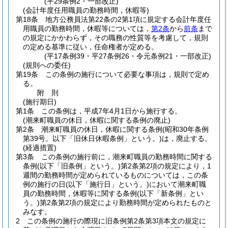
(平29条例2・一部改正)
(会計年度任用職員の勤務時間，休暇等)
第18条
地方公務員法第22条の2第1項に規定する会計年度任
用職員の勤務時間，休暇等については，
第2条
から
前条
まで
の規定にかかわらず，その職務の性質等を考慮して，規則
の定める基準に従い，任命権者が定める。
(平17条例39・平27条例26・令元条例21・一部改正)
(規則への委任)
第19条
この条例の施行について必要な事項は，規則で定め
る。
附
則
(施行期日)
第1条
この条例は，平成7年4月1日から施行する。
(潮来町職員の休日，休暇に関する条例の廃止)
第2条
潮来町職員の休日，休暇に関する条例
(昭和30年条例
第39号。以下「旧休日休暇条例」という。)
は，廃止する。
(経過措置)
第3条
この条例の施行前に，潮来町職員の勤務時間に関する
条例
(以下「旧条例」という。)
第2条第2項の規定により，1
週間の勤務時間が定められているものについては，この条
例の施行の日
(以下「施行日」という。)
において潮来町職
員の勤務時間，休暇等に関する条例
(以下「新条例」とい
う。)
第2条第2項の規定により勤務時間が定められたものと
みなす。
2
この条例の施行の際現に旧条例第2条第3項本文の規定に