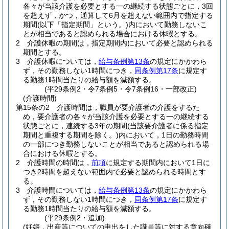
各々が当該介護を必要とする一の継続する状態ごとに，3回
を超えず，かつ，通算して6月を超えない範囲内で指定する
期間
(以下「指定期間」という。)
内において勤務しないこ
とが相当であると認められる場合における休暇とする。
2
介護休暇の期間は，指定期間内において必要と認められる
期間とする。
3
介護休暇については，
給与条例第13条
の規定にかかわら
ず，その勤務しない1時間につき，
同条例第17条
に規定す
る勤務1時間当たりの給与額を減額する。
(平29条例2・令7条例5・令7条例16・一部改正)
(介護時間)
第15条の2
介護時間は，職員が要介護者の介護をするた
め，要介護者の各々が当該介護を必要とする一の継続する
状態ごとに，連続する3年の期間
(当該要介護者に係る指定
期間と重複する期間を除く。)
内において，1日の勤務時間
の一部につき勤務しないことが相当であると認められる場
合における休暇とする。
2
介護時間の時間は，
前項
に規定する期間内において1日に
つき2時間を超えない範囲内で必要と認められる時間とす
る。
3
介護時間については，
給与条例第13条
の規定にかかわら
ず，その勤務しない1時間につき，
同条例第17条
に規定す
る勤務1時間当たりの給与額を減額する。
(平29条例2・追加)
(妊娠，出産等についての申出をした職員等に対する意向確