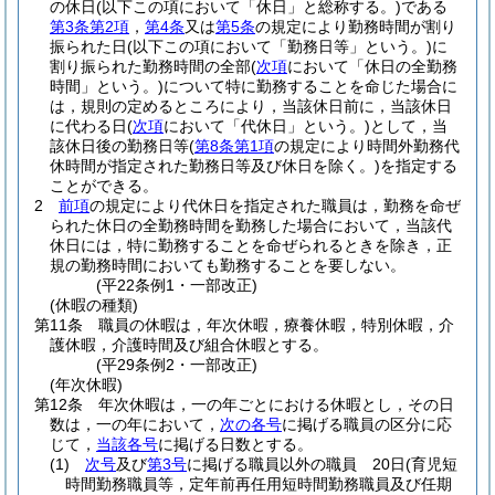
の休日
(以下この項において「休日」と総称する。)
である
第3条第2項
，
第4条
又は
第5条
の規定により勤務時間が割り
振られた日
(以下この項において「勤務日等」という。)
に
割り振られた勤務時間の全部
(
次項
において「休日の全勤務
時間」という。)
について特に勤務することを命じた場合に
は，規則の定めるところにより，当該休日前に，当該休日
に代わる日
(
次項
において「代休日」という。)
として，当
該休日後の勤務日等
(
第8条第1項
の規定により時間外勤務代
休時間が指定された勤務日等及び休日を除く。)
を指定する
ことができる。
2
前項
の規定により代休日を指定された職員は，勤務を命ぜ
られた休日の全勤務時間を勤務した場合において，当該代
休日には，特に勤務することを命ぜられるときを除き，正
規の勤務時間においても勤務することを要しない。
(平22条例1・一部改正)
(休暇の種類)
第11条
職員の休暇は，年次休暇，療養休暇，特別休暇，介
護休暇，介護時間及び組合休暇とする。
(平29条例2・一部改正)
(年次休暇)
第12条
年次休暇は，一の年ごとにおける休暇とし，その日
数は，一の年において，
次の各号
に掲げる職員の区分に応
じて，
当該各号
に掲げる日数とする。
(1)
次号
及び
第3号
に掲げる職員以外の職員 20日
(育児短
時間勤務職員等，定年前再任用短時間勤務職員及び任期