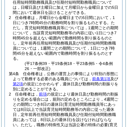
任用短時間勤務職員及び任期付短時間勤務職員について
は，日曜日及び土曜日に加えて月曜日から金曜日までの5日
間において週休日を設けることができる。
2
任命権者は，月曜日から金曜日までの5日間において，1
日につき7時間45分の勤務時間を割り振るものとする。
た
だし，育児短時間勤務職員等については，1週間ごとの期間
について，当該育児短時間勤務等の内容に従い1日につき7
時間45分を超えない範囲内で勤務時間を割り振るものと
し，定年前再任用短時間勤務職員及び任期付短時間勤務職
員については，1週間ごとの期間について，1日につき7時
間45分を超えない範囲内で勤務時間を割り振るものとす
る。
(平17条例39・平19条例18・平23条例5・令4条例
26・一部改正)
第4条
任命権者は，公務の運営上の事情により特別の形態に
よって勤務する必要のある職員については，
前条第1項
及び
第2項
の規定にかかわらず，週休日及び勤務時間の割振りを
別に定めることができる。
2
任命権者は，
前項
の規定により週休日及び勤務時間の割振
りを定める場合には，規則の定めるところにより，4週間ご
との期間につき8日の週休日
(育児短時間勤務職員等にあっ
ては8日以上で当該育児短時間勤務等の内容に従った週休
日，定年前再任用短時間勤務職員及び任期付短時間勤務職
員にあっては，8日以上の週休日)
を設けなければならな
い。
ただし，職務の特殊性又は当該公署の特殊の必要
(育児