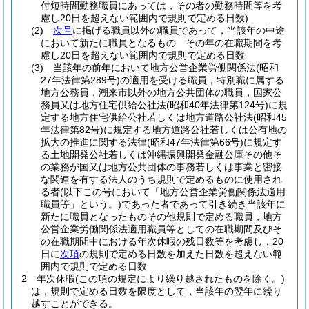
付短時間勤務職員にあっては，その者の勤務時間等を考
慮し20日を超えない範囲内で規則で定める日数)
(2)
次号
に掲げる職員以外の職員であって，当該年の中途
において新たに職員となるもの その年の在職期間を考
慮し20日を超えない範囲内で規則で定める日数
(3)
当該年の前年において地方公営企業労働関係法
(昭和
27年法律第289号)
の適用を受ける職員，特別職に属する
地方公務員，潮来市以外の地方公共団体の職員，国家公
務員又は地方住宅供給公社法
(昭和40年法律第124号)
に規
定する地方住宅供給公社若しくは地方道路公社法
(昭和45
年法律第82号)
に規定する地方道路公社若しくは公有地の
拡大の推進に関する法律
(昭和47年法律第66号)
に規定す
る土地開発公社若しくは沖縄振興開発金融公庫その他そ
の業務が国又は地方公共団体の事務若しくは事業と密接
な関連を有する法人のうち規則で定めるものに使用され
る者
(以下この号において「地方公営企業労働関係法適用
職員等」という。)
であった者であって引き続き当該年に
新たに職員となったものその他規則で定める職員，地方
公営企業労働関係法適用職員等としての在職期間及びそ
の在職期間中における年次休暇の残日数等を考慮し，20
日に
次項
の規則で定める日数を加えた日数を超えない範
囲内で規則で定める日数
2
年次休暇
(この項の規定により繰り越されたものを除く。)
は，規則で定める日数を限度として，当該年の翌年に繰り
越すことができる。