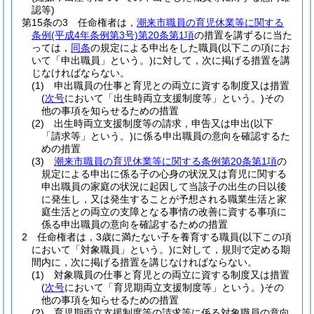
認等)
第15条の3
任命権者は，
潮来市職員の育児休業等に関する
条例
(平成4年条例第3号)
第20条第1項
の措置を講ずるに当た
っては，
同条
の規定による申出をした職員
(以下この項にお
いて「申出職員」という。)
に対して，次に掲げる措置を講
じなければならない。
(1)
申出職員の仕事と育児との両立に資する制度又は措置
(
次号
において「出生時両立支援制度等」という。)
その
他の事項を知らせるための措置
(2)
出生時両立支援制度等の請求，申告又は申出
(以下
「請求等」という。)
に係る申出職員の意向を確認するた
めの措置
(3)
潮来市職員の育児休業等に関する条例第20条第1項
の
規定による申出に係る子の心身の状況又は育児に関する
申出職員の家庭の状況に起因して当該子の出生の日以後
に発生し，又は発生することが予想される職業生活と家
庭生活との両立の支障となる事情の改善に資する事項に
係る申出職員の意向を確認するための措置
2
任命権者は，3歳に満たない子を養育する職員
(以下この項
において「対象職員」という。)
に対して，規則で定める期
間内に，次に掲げる措置を講じなければならない。
(1)
対象職員の仕事と育児との両立に資する制度又は措置
(
次号
において「育児期両立支援制度等」という。)
その
他の事項を知らせるための措置
(2)
育児期両立支援制度等の請求等に係る対象職員の意向