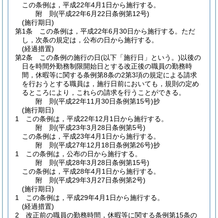
この条例は，平成22年4月1日から施行する。
附
則
(平成22年6月22日
条例第12号)
(施行期日)
第1条
この条例は，平成22年6月30日から施行する。
ただ
し，次条の規定は，公布の日から施行する。
(経過措置)
第2条
この条例の施行の日
(以下「施行日」という。)
以後の
日を時間外勤務制限開始日とする改正後の職員の勤務時
間，休暇等に関する条例第8条の2第3項の規定による請求
を行おうとする職員は，施行日前においても，規則の定め
るところにより，これらの請求を行うことができる。
附
則
(平成22年11月30日
条例第15号)
抄
(施行期日)
1
この条例は，平成22年12月1日から施行する。
附
則
(平成23年3月28日
条例第5号)
この条例は，平成23年4月1日から施行する。
附
則
(平成27年12月18日
条例第26号)
抄
1
この条例は，公布の日から施行する。
附
則
(平成28年3月28日
条例第15号)
この条例は，平成28年4月1日から施行する。
附
則
(平成29年3月27日
条例第2号)
(施行期日)
1
この条例は，平成29年4月1日から施行する。
(経過措置)
2
改正前の職員の勤務時間，休暇等に関する条例第15条の