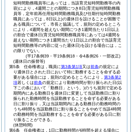
短時間勤務職員等にあっては，当該育児短時間勤務等の内
容)
により，4週間ごとの期間につき8日
(育児短時間勤務職
員等，定年前再任用短時間勤務職員及び任期付短時間勤務
職員にあっては，8日以上)
の週休日を設けることが困難で
ある職員について，市長と協議して，規則の定めるところ
により，4週間を超えない期間につき1週間当たり1日以上
の割合で週休日
(育児短時間勤務職員等にあっては4週間を
超えない期間につき1週間当たり1日以上の割合で当該育児
短時間勤務等の内容に従った週休日)
を設ける場合には，こ
の限りでない。
(平17条例39・平19条例18・令4条例26・一部改正)
(週休日の振替等)
第5条
任命権者は，職員に
第3条第1項
又は
前条
の規定によ
り週休日とされた日において特に勤務することを命ずる必
要がある場合には，規則の定めるところにより，
第3条第2
項
若しくは
前条
の規定により勤務時間が割り振られた日
(以
下この条において「勤務日」という。)
のうち規則で定める
期間内にある勤務日を週休日に変更して当該勤務日に割り
振られた勤務時間を当該勤務することを命ずる必要がある
日に割り振り，又は当該期間内にある勤務日の勤務時間の
うち4時間を当該勤務日に割り振ることをやめて当該4時間
の勤務時間を当該勤務することを命ずる必要がある日に割
り振ることができる。
(休憩時間)
第6条
任命権者は，1日に勤務時間が6時間を超える場合に