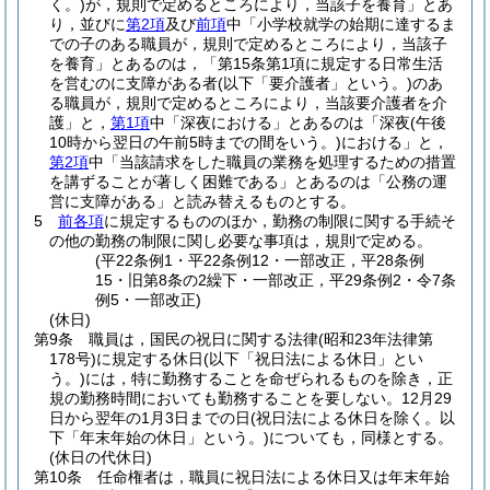
く。)
が，規則で定めるところにより，当該子を養育」とあ
り，並びに
第2項
及び
前項
中「小学校就学の始期に達するま
での子のある職員が，規則で定めるところにより，当該子
を養育」とあるのは，「第15条第1項に規定する日常生活
を営むのに支障がある者
(以下「要介護者」という。)
のあ
る職員が，規則で定めるところにより，当該要介護者を介
護」と，
第1項
中「深夜における」とあるのは「深夜
(午後
10時から翌日の午前5時までの間をいう。)
における」と，
第2項
中「当該請求をした職員の業務を処理するための措置
を講ずることが著しく困難である」とあるのは「公務の運
営に支障がある」と読み替えるものとする。
5
前各項
に規定するもののほか，勤務の制限に関する手続そ
の他の勤務の制限に関し必要な事項は，規則で定める。
(平22条例1・平22条例12・一部改正，平28条例
15・旧第8条の2繰下・一部改正，平29条例2・令7条
例5・一部改正)
(休日)
第9条
職員は，国民の祝日に関する法律
(昭和23年法律第
178号)
に規定する休日
(以下「祝日法による休日」とい
う。)
には，特に勤務することを命ぜられるものを除き，正
規の勤務時間においても勤務することを要しない。
12月29
日から翌年の1月3日までの日
(祝日法による休日を除く。以
下「年末年始の休日」という。)
についても，同様とする。
(休日の代休日)
第10条
任命権者は，職員に祝日法による休日又は年末年始