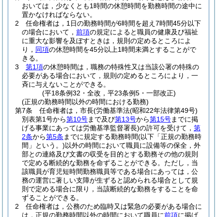
おいては，少なくとも1時間の休憩時間を勤務時間の途中に
置かなければならない。
2
任命権者は，1日の勤務時間が6時間を超え7時間45分以下
の場合において，
前項
の規定によると職員の健康及び福祉
に重大な影響を及ぼすときは，規則の定めるところによ
り，
同項
の休憩時間を45分以上1時間未満とすることがで
きる。
3
第1項
の休憩時間は，職務の特殊性又は当該公署の特殊の
必要がある場合において，規則の定めるところにより，一
斉に与えないことができる。
(平18条例32・全改，平23条例5・一部改正)
(正規の勤務時間以外の時間における勤務)
第7条
任命権者は，市長
(労働基準法
(昭和22年法律第49号)
別表第1号から
第10号
まで及び
第13号
から
第15号
までに掲
げる事業にあっては労働基準監督署長)
の許可を受けて，
第
2条
から
第5条
までに規定する勤務時間
(以下「正規の勤務時
間」という。)
以外の時間において職員に設備等の保全，外
部との連絡及び文書の収受を目的とする勤務その他の規則
で定める断続的な勤務を命ずることができる。
ただし，当
該職員が育児短時間勤務職員等である場合にあっては，公
務の運営に著しい支障が生ずると認められる場合として規
則で定める場合に限り，当該断続的な勤務をすることを命
ずることができる。
2
任命権者は，公務のため臨時又は緊急の必要がある場合に
は，正規の勤務時間以外の時間において職員に
前項
に掲げ