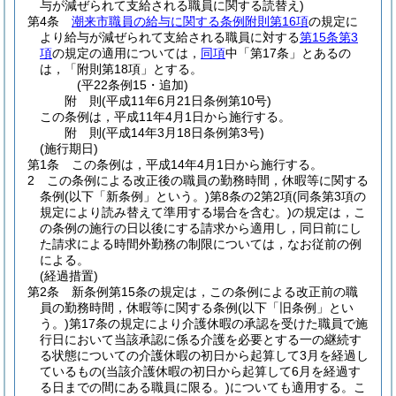
与が減ぜられて支給される職員に関する読替え)
第4条
潮来市職員の給与に関する条例附則第16項
の規定に
より給与が減ぜられて支給される職員に対する
第15条第3
項
の規定の適用については，
同項
中「第17条」とあるの
は，「附則第18項」とする。
(平22条例15・追加)
附
則
(平成11年6月21日
条例第10号)
この条例は，平成11年4月1日から施行する。
附
則
(平成14年3月18日
条例第3号)
(施行期日)
第1条
この条例は，平成14年4月1日から施行する。
2
この条例による改正後の職員の勤務時間，休暇等に関する
条例
(以下「新条例」という。)
第8条の2第2項
(同条第3項の
規定により読み替えて準用する場合を含む。)
の規定は，こ
の条例の施行の日以後にする請求から適用し，同日前にし
た請求による時間外勤務の制限については，なお従前の例
による。
(経過措置)
第2条
新条例第15条の規定は，この条例による改正前の職
員の勤務時間，休暇等に関する条例
(以下「旧条例」とい
う。)
第17条の規定により介護休暇の承認を受けた職員で施
行日において当該承認に係る介護を必要とする一の継続す
る状態についての介護休暇の初日から起算して3月を経過し
ているもの
(当該介護休暇の初日から起算して6月を経過す
る日までの間にある職員に限る。)
についても適用する。
こ