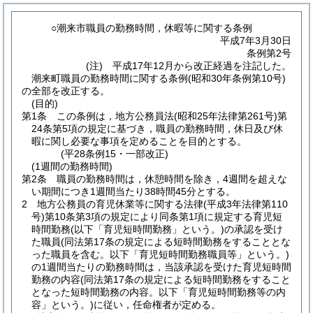
○潮来市職員の勤務時間，休暇等に関する条例
平成7年3月30日
条例第2号
(注) 平成17年12月から改正経過を注記した。
潮来町職員の勤務時間に関する条例(昭和30年条例第10号)
の全部を改正する。
(目的)
第1条
この条例は，地方公務員法
(昭和25年法律第261号)
第
24条第5項の規定に基づき，職員の勤務時間，休日及び休
暇に関し必要な事項を定めることを目的とする。
(平28条例15・一部改正)
(1週間の勤務時間)
第2条
職員の勤務時間は，休憩時間を除き，4週間を超えな
い期間につき1週間当たり38時間45分とする。
2
地方公務員の育児休業等に関する法律
(平成3年法律第110
号)
第10条第3項の規定により同条第1項に規定する育児短
時間勤務
(以下「育児短時間勤務」という。)
の承認を受け
た職員
(同法第17条の規定による短時間勤務をすることとな
った職員を含む。以下「育児短時間勤務職員等」という。)
の1週間当たりの勤務時間は，当該承認を受けた育児短時間
勤務の内容
(同法第17条の規定による短時間勤務をすること
となった短時間勤務の内容。以下「育児短時間勤務等の内
容」という。)
に従い，任命権者が定める。