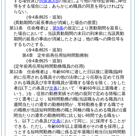
する場合及び
同条第3項
の規定により他の管理監督職に降任
等をする場合には，あらかじめ職員の同意を得なければな
らない。
(令4条例25・追加)
(異動期間の延長事由が消滅した場合の措置)
第11条
任命権者は，
第9条
の規定により異動期間を延長し
た場合において，当該異動期間の末日の到来前に当該異動
期間の延長の事由が消滅したときは，他の職への降任等を
するものとする。
(令4条例25・追加)
第4章
定年前再任用短時間勤務制
(令4条例25・追加)
(定年前再任用短時間勤務職員の任用)
第12条
任命権者は，年齢60年に達した日以後に退職
(臨時
的に任用される職員その他の法律により任期を定めて任用
される職員及び非常勤職員が退職する場合を除く。)
をした
者
(以下この条及び
次条
において「年齢60年以上退職者」と
いう。)
を，従前の勤務実績その他の規則で定める情報に基
づく選考により，短時間勤務の職
(当該職を占める職員の1
週間当たりの通常の勤務時間が，常時勤務を要する職でそ
の職務が当該短時間勤務の職と同種の職を占める職員の1週
間当たりの通常の勤務時間に比し短い時間である職をい
う。以下この条及び
次条
において同じ。)
に採用することが
できる。
ただし，年齢60年以上退職者がその者を採用しよ
うとする短時間勤務の職に係る定年退職日相当日
(短時間勤