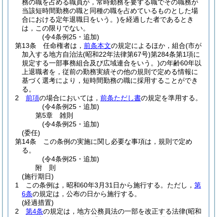
務の職を占める職員が，常時勤務を要する職でその職務が
当該短時間勤務の職と同種の職を占めているものとした場
合における定年退職日をいう。)
を経過した者であるとき
は，この限りでない。
(令4条例25・追加)
第13条
任命権者は，
前条本文
の規定によるほか，組合
(市が
加入する地方自治法
(昭和22年法律第67号)
第284条第1項に
規定する一部事務組合及び広域連合をいう。)
の年齢60年以
上退職者を，従前の勤務実績その他の規則で定める情報に
基づく選考により，短時間勤務の職に採用することができ
る。
2
前項
の場合においては，
前条ただし書
の規定を準用する。
(令4条例25・追加)
第5章
雑則
(令4条例25・追加)
(委任)
第14条
この条例の実施に関し必要な事項は，規則で定め
る。
(令4条例25・追加)
附
則
(施行期日)
1
この条例は，昭和60年3月31日から施行する。
ただし，
第
6条
の規定は，公布の日から施行する。
(経過措置)
2
第4条
の規定は，地方公務員法の一部を改正する法律
(昭和