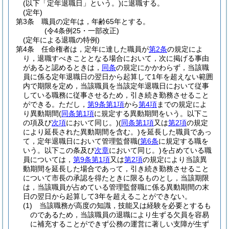
(以下「定年退職日」という。)
に退職する。
(定年)
第3条
職員の定年は，年齢65年とする。
(令4条例25・一部改正)
(定年による退職の特例)
第4条
任命権者は，定年に達した職員が
第2条
の規定によ
り，退職すべきこととなる場合において，次に掲げる事由
があると認めるときは，
同条
の規定にかかわらず，当該職
員に係る定年退職日の翌日から起算して1年を超えない範囲
内で期限を定め，当該職員を当該定年退職日において従事
している職務に従事させるため，引き続き勤務させること
ができる。
ただし，
第9条第1項
から
第4項
までの規定によ
り異動期間
(
同条第1項
に規定する異動期間をいう。以下こ
の項及び
次項
において同じ。)
(
同条第1項
又は
第2項
の規定
により延長された異動期間を含む。)
を延長した職員であっ
て，定年退職日において管理監督職
(
第6条
に規定する職を
いう。以下この条及び
次章
において同じ。)
を占めている職
員については，
第9条第1項
又は
第2項
の規定により当該異
動期間を延長した場合であって，引き続き勤務させること
について市長の承認を得たときに限るものとし，当該期限
は，当該職員が占めている管理監督職に係る異動期間の末
日の翌日から起算して3年を超えることができない。
(1)
当該職務が高度の知識，技能又は経験を必要とするも
のであるため，当該職員の退職により生ずる欠員を容易
に補充することができず公務の運営に著しい支障が生ず