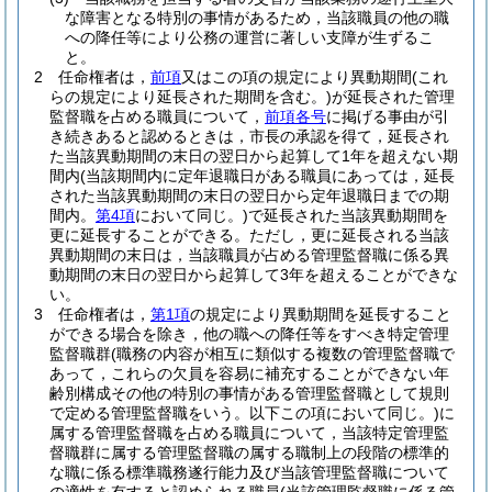
な障害となる特別の事情があるため，当該職員の他の職
への降任等により公務の運営に著しい支障が生ずるこ
と。
2
任命権者は，
前項
又はこの項の規定により異動期間
(これ
らの規定により延長された期間を含む。)
が延長された管理
監督職を占める職員について，
前項各号
に掲げる事由が引
き続きあると認めるときは，市長の承認を得て，延長され
た当該異動期間の末日の翌日から起算して1年を超えない期
間内
(当該期間内に定年退職日がある職員にあっては，延長
された当該異動期間の末日の翌日から定年退職日までの期
間内。
第4項
において同じ。)
で延長された当該異動期間を
更に延長することができる。
ただし，更に延長される当該
異動期間の末日は，当該職員が占める管理監督職に係る異
動期間の末日の翌日から起算して3年を超えることができな
い。
3
任命権者は，
第1項
の規定により異動期間を延長すること
ができる場合を除き，他の職への降任等をすべき特定管理
監督職群
(職務の内容が相互に類似する複数の管理監督職で
あって，これらの欠員を容易に補充することができない年
齢別構成その他の特別の事情がある管理監督職として規則
で定める管理監督職をいう。以下この項において同じ。)
に
属する管理監督職を占める職員について，当該特定管理監
督職群に属する管理監督職の属する職制上の段階の標準的
な職に係る標準職務遂行能力及び当該管理監督職について