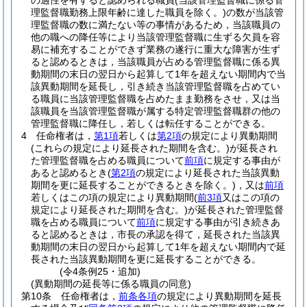
の適性を有すると認められる職員
(当該管理監督職に係る管
理監督職勤務上限年齢に達した職員を除く。)
の数が当該管
理監督職の数に満たない等の事情があるため，当該職員の
他の職への降任等により当該管理監督職に生ずる欠員を容
易に補充することができず業務の遂行に重大な障害が生ず
ると認めるときは，当該職員が占める管理監督職に係る異
動期間の末日の翌日から起算して1年を超えない期間内で当
該異動期間を延長し，引き続き当該管理監督職を占めてい
る職員に当該管理監督職を占めたまま勤務をさせ，又は当
該職員を当該管理監督職が属する特定管理監督職群の他の
管理監督職に降任し，若しくは転任することができる。
4
任命権者は，
第1項
若しくは
第2項
の規定により異動期間
(これらの規定により延長された期間を含む。)
が延長され
た管理監督職を占める職員について
前項
に規定する事由が
あると認めるとき
(
第2項
の規定により延長された当該異動
期間を更に延長することができるときを除く。)
，又は
前項
若しくはこの項の規定により異動期間
(
前3項
又はこの項の
規定により延長された期間を含む。)
が延長された管理監督
職を占める職員について
前項
に規定する事由が引き続きあ
ると認めるときは，市長の承認を得て，延長された当該異
動期間の末日の翌日から起算して1年を超えない期間内で延
長された当該異動期間を更に延長することができる。
(令4条例25・追加)
(異動期間の延長等に係る職員の同意)
第10条
任命権者は，
前条各項
の規定により異動期間を延長