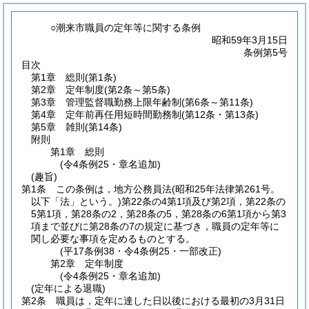
○潮来市職員の定年等に関する条例
昭和59年3月15日
条例第5号
目次
第1章
総則
(第1条)
第2章
定年制度
(第2条～第5条)
第3章
管理監督職勤務上限年齢制
(第6条～第11条)
第4章
定年前再任用短時間勤務制
(第12条・第13条)
第5章
雑則
(第14条)
附則
第1章
総則
(令4条例25・章名追加)
(趣旨)
第1条
この条例は，地方公務員法
(昭和25年法律第261号。
以下「法」という。)
第22条の4第1項及び第2項，第22条の
5第1項，第28条の2，第28条の5，第28条の6第1項から第3
項まで並びに第28条の7の規定に基づき，職員の定年等に
関し必要な事項を定めるものとする。
(平17条例38・令4条例25・一部改正)
第2章
定年制度
(令4条例25・章名追加)
(定年による退職)
第2条
職員は，定年に達した日以後における最初の3月31日