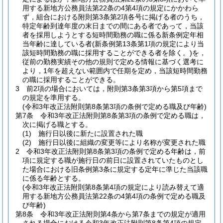
用する新地方公務員法第22条の4第4項の規定にかかわら
ず，組合における附則第3条第2項各号に掲げる者のうち，
特定年齢到達年度の末日までの間にある者であって，当該
者を採用しようとする短時間勤務の職に係る新条例定年相
当年齢に達している者
(新条例第13条第1項の規定により当
該短時間勤務の職に採用することができる者を除く。)
を，
従前の勤務実績その他の規則で定める情報に基づく選考に
より，1年を超えない範囲内で任期を定め，当該短時間勤務
の職に採用することができる。
3
前2項の場合においては，附則第3条第3項から第5項まで
の規定を準用する。
(令和3年改正法附則第8条第3項の条例で定める職及び年齢)
第7条
令和3年改正法附則第8条第3項の条例で定める職は，
次に掲げる職とする。
(1)
施行日以後に新たに設置された職
(2)
施行日以後に組織の変更等により名称が変更された職
2
令和3年改正法附則第8条第3項の条例で定める年齢は，前
項に規定する職が施行日の前日に設置されていたものとし
た場合における旧条例第3条に規定する定年に準じた当該職
に係る年齢とする。
(令和3年改正法附則第8条第4項の規定により読み替えて適
用する新地方公務員法第22条の4第4項の条例で定める職及
び年齢)
第8条
令和3年改正法附則第4条から第7条までの規定が適用