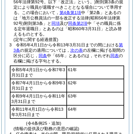
56年法律第92号。以下「改正法」という。)
附則第3条の規
定により職員が退職すべきこととなる場合について準用す
る。
この場合において，
第4条第1項
中「第2条」とあるの
は「地方公務員法の一部を改正する法律
(昭和56年法律第
92号)
附則第3条」と
同項
及び
同条第2項
中「その職員に係
る定年退職日」とあるのは「昭和60年3月31日」と読み替
えるものとする。
(定年に関する経過措置)
3
令和5年4月1日から令和13年3月31日までの間における
第
3条
の規定の適用については，
次の表
の左欄に掲げる期間の
区分に応じ，
同条
中「65年」とあるのは，それぞれ
同表
の
右欄に掲げる字句とする。
令和5年4月1日から令和7年3
61年
月31日まで
令和7年4月1日から令和9年3
62年
月31日まで
令和9年4月1日から令和11年
63年
3月31日まで
令和11年4月1日から令和13
64年
年3月31日まで
(令4条例25・追加)
(情報の提供及び勤務の意思の確認)