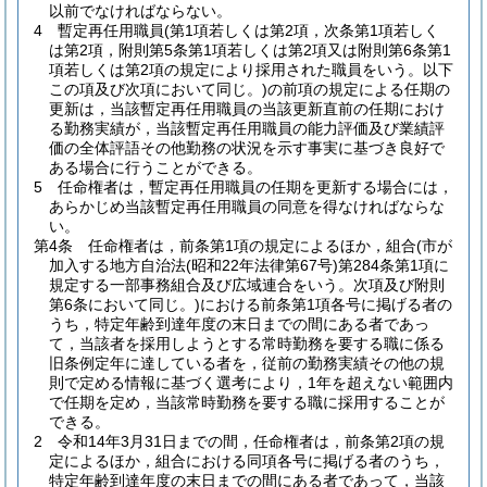
以前でなければならない。
4
暫定再任用職員
(第1項若しくは第2項，次条第1項若しく
は第2項，附則第5条第1項若しくは第2項又は附則第6条第1
項若しくは第2項の規定により採用された職員をいう。以下
この項及び次項において同じ。)
の前項の規定による任期の
更新は，当該暫定再任用職員の当該更新直前の任期におけ
る勤務実績が，当該暫定再任用職員の能力評価及び業績評
価の全体評語その他勤務の状況を示す事実に基づき良好で
ある場合に行うことができる。
5
任命権者は，暫定再任用職員の任期を更新する場合には，
あらかじめ当該暫定再任用職員の同意を得なければならな
い。
第4条
任命権者は，前条第1項の規定によるほか，組合
(市が
加入する地方自治法
(昭和22年法律第67号)
第284条第1項に
規定する一部事務組合及び広域連合をいう。次項及び附則
第6条において同じ。)
における前条第1項各号に掲げる者の
うち，特定年齢到達年度の末日までの間にある者であっ
て，当該者を採用しようとする常時勤務を要する職に係る
旧条例定年に達している者を，従前の勤務実績その他の規
則で定める情報に基づく選考により，1年を超えない範囲内
で任期を定め，当該常時勤務を要する職に採用することが
できる。
2
令和14年3月31日までの間，任命権者は，前条第2項の規
定によるほか，組合における同項各号に掲げる者のうち，
特定年齢到達年度の末日までの間にある者であって，当該