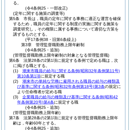
る。
(令4条例25・一部改正)
(定年に関する施策の調査等)
第5条
市長は，職員の定年に関する事務に適正な運営を確保
するため，職員の定年に関する制度の実施に関する施策を
調査研究し，その権限に属する事務について適切な方策を
講ずるものとする。
(平17条例38・旧第6条繰上)
第3章
管理監督職勤務上限年齢制
(令4条例25・追加)
(管理監督職勤務上限年齢制の対象となる管理監督職)
第6条
法第28条の2第1項に規定する条例で定める職は，次
に掲げる職とする。
(1)
潮来市職員の給与に関する条例
(昭和32年条例第11号)
第10条第1項
に規定する職
(2)
潮来市の単純な労務に雇用される職員の給与の種類及
び基準に関する条例
(昭和32年条例第18号)
第3条
の規定に
より任命権者が定める職
(3)
企業職員の給与の種類及び基準に関する条例
(昭和42
年条例第20号)
第4条
に規定する職
(令4条例25・追加)
(管理監督職勤務上限年齢)
第7条
法第28条の2第1項に規定する管理監督職勤務上限年
齢は，年齢60年とする。
(令4条例25・追加)