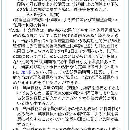
段階と同じ職制上の段階又は当該職制上の段階より下位
の職制上の段階に属する職に，降任等をすること。
(令4条例25・追加)
(管理監督職勤務上限年齢による降任等及び管理監督職への
任用の制限の特例)
第9条
任命権者は，他の職への降任等をすべき管理監督職を
占める職員について，次に掲げる事由があると認めるとき
は，当該職員が占める管理監督職に係る異動期間
(当該管理
監督職に係る管理監督職勤務上限年齢に達した日の翌日か
ら同日以後における最初の4月1日までの間をいう。以下こ
の章において同じ。)
の末日の翌日から起算して1年を超え
ない期間内
(当該期間内に定年退職日がある職員にあって
は，当該異動期間の末日の翌日から定年退職日までの期間
内。
第3項
において同じ。)
で当該異動期間を延長し，引き
続き当該管理監督職を占める職員に，当該管理監督職を占
めたまま勤務をさせることができる。
(1)
当該職務が高度の知識，技能又は経験を必要とするも
のであるため，当該職員の他の職への降任等により生ず
る欠員を容易に補充することができず公務の運営に著し
い支障が生ずること。
(2)
当該職務に係る勤務環境その他の勤務条件に特殊性が
あるため，当該職員の他の職への降任等による欠員を容
易に補充することができず公務の運営に著しい支障が生
ずること。
(3)
当該職務を担当する者の交替が当該業務の遂行上重大