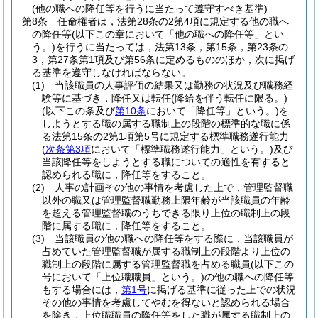
(他の職への降任等を行うに当たって遵守すべき基準)
第8条
任命権者は，法第28条の2第4項に規定する他の職へ
の降任等
(以下この章において「他の職への降任等」とい
う。)
を行うに当たっては，法第13条，第15条，第23条の
3，第27条第1項及び第56条に定めるもののほか，次に掲げ
る基準を遵守しなければならない。
(1)
当該職員の人事評価の結果又は勤務の状況及び職務経
験等に基づき，降任又は転任
(降給を伴う転任に限る。)
(以下この条及び
第10条
において「降任等」という。)
を
しようとする職の属する職制上の段階の標準的な職に係
る法第15条の2第1項第5号に規定する標準職務遂行能力
(
次条第3項
において「標準職務遂行能力」という。)
及び
当該降任等をしようとする職についての適性を有すると
認められる職に，降任等をすること。
(2)
人事の計画その他の事情を考慮した上で，管理監督職
以外の職又は管理監督職勤務上限年齢が当該職員の年齢
を超える管理監督職のうちできる限り上位の職制上の段
階に属する職に，降任等をすること。
(3)
当該職員の他の職への降任等をする際に，当該職員が
占めていた管理監督職が属する職制上の段階より上位の
職制上の段階に属する管理監督職を占める職員
(以下この
号において「上位職職員」という。)
の他の職への降任等
もする場合には，
第1号
に掲げる基準に従った上での状況
その他の事情を考慮してやむを得ないと認められる場合
を除き，上位職職員の降任等をした職が属する職制上の