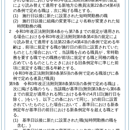
される場合における令和3年改正法附則第8条第4項の規定
により読み替えて適用する新地方公務員法第22条の4第4項
の条例で定める職は，次に掲げる職とする。
(1)
施行日以後に新たに設置された短時間勤務の職
(2)
施行日以後に組織の変更等により名称が変更された短
時間勤務の職
2
令和3年改正法附則第4条から第7条までの規定が適用され
る場合における令和3年改正法附則第8条第4項の規定によ
り読み替えて適用する法第22条の4第4項の条例で定める年
齢は，前項に規定する職が施行日の前日に設置されていた
ものとした場合において，当該職を占める職員が，常時勤
務を要する職でその職務が前項に規定する職と同種の職を
占めているものとしたときにおける旧条例定年に準じた前
項に規定する職に係る年齢とする。
(令和3年改正法附則第8条第5項の条例で定める職並びに条
例で定める者及び職員)
第9条
令和3年改正法附則第8条第5項の条例で定める職は，
次に掲げる職のうち，当該職が基準日
(附則第3条から第6条
までの規定が適用される間における各年の4月1日
(施行日を
除く。)
をいう。以下この条において同じ。)
の前日に設置
されていたものとした場合において，基準日における新条
例定年が基準日の前日における新条例定年を超える職とす
る。
(1)
基準日以後に新たに設置された職
(短時間勤務の職を
含む。)