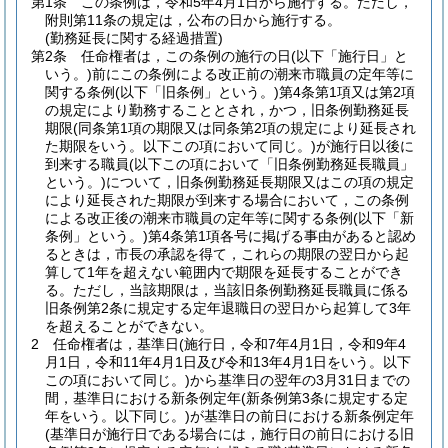
第1条
この条例は，令和5年4月1日から施行する。
ただし，
附則第11条の規定は，公布の日から施行する。
(勤務延長に関する経過措置)
第2条
任命権者は，この条例の施行の日
(以下「施行日」と
いう。)
前にこの条例による改正前の潮来市職員の定年等に
関する条例
(以下「旧条例」という。)
第4条第1項又は第2項
の規定により勤務することとされ，かつ，旧条例勤務延長
期限
(同条第1項の期限又は同条第2項の規定により延長され
た期限をいう。以下この項において同じ。)
が施行日以後に
到来する職員
(以下この項において「旧条例勤務延長職員」
という。)
について，旧条例勤務延長期限又はこの項の規定
により延長された期限が到来する場合において，この条例
による改正後の潮来市職員の定年等に関する条例
(以下「新
条例」という。)
第4条第1項各号に掲げる事由があると認め
るときは，市長の承認を得て，これらの期限の翌日から起
算して1年を超えない範囲内で期限を延長することができ
る。
ただし，当該期限は，当該旧条例勤務延長職員に係る
旧条例第2条に規定する定年退職日の翌日から起算して3年
を超えることができない。
2
任命権者は，基準日
(施行日，令和7年4月1日，令和9年4
月1日，令和11年4月1日及び令和13年4月1日をいう。以下
この項において同じ。)
から基準日の翌年の3月31日までの
間，基準日における新条例定年
(新条例第3条に規定する定
年をいう。以下同じ。)
が基準日の前日における新条例定年
(基準日が施行日である場合には，施行日の前日における旧