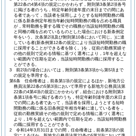
第22条の4第4項の規定にかかわらず，附則第3条第2項各号
に掲げる者のうち，特定年齢到達年度の末日までの間にあ
る者であって，当該者を採用しようとする短時間勤務の職
に係る新条例定年相当年齢
(短時間勤務の職を占める職員
が，常時勤務を要する職でその職務が当該短時間勤務の職
と同種の職を占めているものとした場合における新条例定
年をいう。次条第2項及び附則第10条において同じ。)
に達
している者
(新条例第12条の規定により当該短時間勤務の職
に採用することができる者を除く。)
を，従前の勤務実績そ
の他の規則で定める情報に基づく選考により，1年を超えな
い範囲内で任期を定め，当該短時間勤務の職に採用するこ
とができる。
3
前2項の場合においては，附則第3条第3項から第5項まで
の規定を準用する。
第6条
任命権者は，前条第1項の規定によるほか，新地方公
務員法第22条の5第3項において準用する新地方公務員法第
22条の4第4項の規定にかかわらず，組合における附則第3
条第1項各号に掲げる者のうち，特定年齢到達年度の末日ま
での間にある者であって，当該者を採用しようとする短時
間勤務の職に係る旧条例定年相当年齢に達している者を，
従前の勤務実績その他の規則で定める情報に基づく選考に
より，1年を超えない範囲内で任期を定め，当該短時間勤務
の職に採用することができる。
2
令和14年3月31日までの間，任命権者は，前条第2項の規
定によるほか，新地方公務員法第22条の5第3項において準