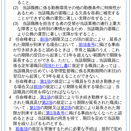
ること。
(2)
当該職務に係る勤務環境その他の勤務条件に特殊性が
あるため，当該職員の退職による欠員を容易に補充する
ことができず公務の運営に著しい支障が生ずること。
(3)
当該職務を担当する者の交替が当該業務の遂行上重大
な障害となる特別の事情があるため，当該職員の退職に
より公務の運営に著しい支障が生ずること。
2
任命権者は，
前項
の期限又はこの項の規定により，延長さ
れた期限が到来する場合において，
前項各号
に掲げる事由
が引き続きあると認めるときは，市長と協議のうえ，これ
らの期限の翌日から起算して1年を超えない範囲内で期限を
延長することができる。
ただし，当該期限は，当該職員に
係る定年退職日
(
同項ただし書
に規定する職員にあっては，
当該職員が占めている管理監督職に係る異動期間の末日)
の
翌日から起算して3年を超えることができない。
3
任命権者は，
第1項
の規定により職員を引き続き勤務させ
る場合又は
前項
の規定により期限を延長する場合には，当
該職員の同意を得なければならない。
4
任命権者は，
第1項
の規定により引き続き勤務することと
された職員及び
第2項
の規定により期限が延長された職員に
ついて，
第1項
の期限又は
第2項
の規定により延長された期
限が到来する前に
第1項各号
に掲げる事由がなくなったと認
めるときは，当該職員の同意を得て，期日を定めて当該期
限を繰り上げるものとする。
5
前各項
の規定を実施するために必要な手続は，規則で定め