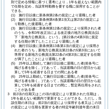
則で定める情報に基づく選考により，1年を超えない範囲内
で任期を定め，当該常時勤務を要する職に採用することが
できる。
(1)
施行日以後に新条例第2条の規定により退職した者
(2)
施行日以後に新条例第4条第1項又は第2項の規定によ
り勤務した後退職した者
(3)
施行日以後に新条例第12条の規定により採用された者
のうち，令和3年改正法による改正後の地方公務員法
(以
下「新地方公務員法」という。)
第22条の4第3項に規定
する任期が満了したことにより退職した者
(4)
施行日以後に新条例第13条第1項の規定により採用さ
れた者のうち，新地方公務員法第22条の5第3項において
準用する新地方公務員法第22条の4第3項に規定する任期
が満了したことにより退職した者
(5)
25年以上勤続して施行日以後に退職した者
(前各号に
掲げる者を除く。)
であって，当該退職の日の翌日から起
算して5年を経過する日までの間にある者
(6)
25年以上勤続して施行日以後に退職した者
(前各号に
掲げる者を除く。)
であって，当該退職の日の翌日から起
算して5年を経過する日までの間に，暫定再任用をされた
ことがある者
3
前2項の任期又はこの項の規定により更新された任期は，
1年を超えない範囲内で更新することができる。
ただし，当
該任期の末日は，前2項の規定により採用する者又はこの項
の規定により任期を更新する者の特定年齢到達年度の末日