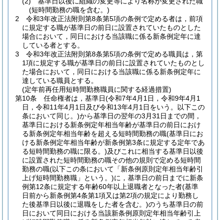
(2)
基準日以後に組織の変更等により名称が変更された職
(短時間勤務の職を含む。)
2
令和3年改正法附則第8条第5項の条例で定める者は，前項
に規定する職が基準日の前日に設置されていたものとした
場合において，同日における当該職に係る新条例定年に達
している者とする。
3
令和3年改正法附則第8条第5項の条例で定める職員は，第
1項に規定する職が基準日の前日に設置されていたものとし
た場合において，同日における当該職に係る新条例定年に
達している職員とする。
(定年前再任用短時間勤務職員に関する経過措置)
第10条
任命権者は，基準日
(令和7年4月1日，令和9年4月1
日，令和11年4月1日及び令和13年4月1日をいう。以下この
条において同じ。)
から基準日の翌年の3月31日までの間，
基準日における新条例定年相当年齢が基準日の前日におけ
る新条例定年相当年齢を超える短時間勤務の職
(基準日にお
ける新条例定年相当年齢が新条例第3条に規定する定年であ
る短時間勤務の職に限る。)
及びこれに相当する基準日以後
に設置された短時間勤務の職その他の規則で定める短時間
勤務の職
(以下この条において「新条例原則定年相当年齢引
上げ短時間勤務職」という。)
に，基準日の前日までに新条
例第12条に規定する年齢60年以上退職者となった者
(基準
日前から新条例第4条第1項又は第2項の規定により勤務し
た後基準日以後に退職をした者を含む。)
のうち基準日の前
日において同日における当該新条例原則定年相当年齢引上