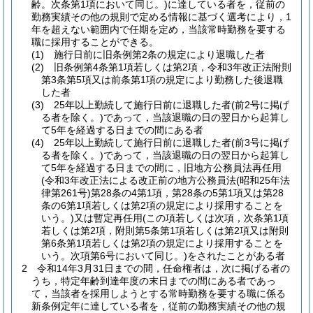
齢。次条第1項において同じ。)
に達している者を，従前の
勤務実績その他の規則で定める情報に基づく選考により，1
年を超えない範囲内で任期を定め，当該常時勤務を要する
職に採用することができる。
(1)
施行日前に旧条例第2条の規定により退職した者
(2)
旧条例第4条第1項若しくは第2項，令和3年改正法附則
第3条第5項又は前条第1項の規定により勤務した後退職
した者
(3)
25年以上勤続して施行日前に退職した者
(前2号に掲げ
る者を除く。)
であって，当該退職の日の翌日から起算し
て5年を経過する日までの間にある者
(4)
25年以上勤続して施行日前に退職した者
(前3号に掲げ
る者を除く。)
であって，当該退職の日の翌日から起算し
て5年を経過する日までの間に，旧地方公務員法再任用
(令和3年改正法による改正前の地方公務員法
(昭和25年法
律第261号)
第28条の4第1項，第28条の5第1項又は第28
条の6第1項若しくは第2項の規定により採用することを
いう。)
又は暫定再任用
(この項若しくは次項，次条第1項
若しくは第2項，附則第5条第1項若しくは第2項又は附則
第6条第1項若しくは第2項の規定により採用することを
いう。次項第6号において同じ。)
をされたことがある者
2
令和14年3月31日までの間，任命権者は，次に掲げる者の
うち，特定年齢到達年度の末日までの間にある者であっ
て，当該者を採用しようとする常時勤務を要する職に係る
新条例定年に達している者を，従前の勤務実績その他の規