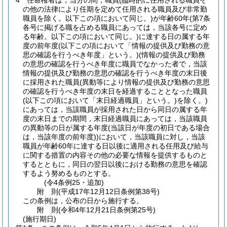
4
任命権者は，当分の間，職員
(臨時的に任用される職員そ
の他の法律により任期を定めて任用される職員及び非常勤
職員を除く。以下この項において同じ。)
が年齢60年
(第7条
各号に掲げる職を占める職員にあっては，当該各号に定め
る年齢。以下この項において同じ。)
に達する日の属する年
度の前年度
(以下この項において「情報の提供及び勤務の意
思の確認を行うべき年度」という。)
(情報の提供及び勤務
の意思の確認を行うべき年度に職員でなかった者で，当該
情報の提供及び勤務の意思の確認を行うべき年度の末日後
に採用された職員
(異動等により情報の提供及び勤務の意思
の確認を行うべき年度の末日を経過することとなった職員
(以下この項において「末日経過職員」という。)
を除く。)
にあっては，当該職員が採用された日から同日の属する年
度の末日までの期間，末日経過職員にあっては，当該職員
の異動等の日が属する年度
(当該日が年度の初日である場合
は，当該年度の前年度)
)
において，当該職員に対し，当該
職員が年齢60年に達する日以後に適用される任用及び給与
に関する措置の内容その他の必要な情報を提供するものと
するとともに，同日の翌日以後における勤務の意思を確認
するよう努めるものとする。
(令4条例25・追加)
附
則
(平成17年12月12日
条例第38号)
この条例は，公布の日から施行する。
附
則
(令和4年12月21日
条例第25号)
(施行期日)