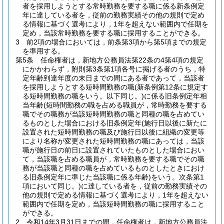
者を採用しようとする常時勤務を要する職に係る新条例定
年に達している者を，従前の勤務実績その他の規則で定め
る情報に基づく選考により，1年を超えない範囲内で任期を
定め，当該常時勤務を要する職に採用することができる。
3
前2項の場合においては，前条第3項から第5項までの規定
を準用する。
第5条
任命権者は，新地方公務員法第22条の4第4項の規定
にかかわらず，附則第3条第1項各号に掲げる者のうち，特
定年齢到達年度の末日までの間にある者であって，当該者
を採用しようとする短時間勤務の職
(新条例第12条に規定す
る短時間勤務の職をいう。以下同じ。)
に係る旧条例定年相
当年齢
(短時間勤務の職を占める職員が，常時勤務を要する
職でその職務が当該短時間勤務の職と同種の職を占めてい
るものとした場合における旧条例定年
(施行日以後に新たに
設置された短時間勤務の職及び施行日以後に組織の変更等
により名称が変更された短時間勤務の職にあっては，当該
職が施行日の前日に設置されていたものとした場合におい
て，当該職を占める職員が，常時勤務を要する職でその職
務が当該職と同種の職を占めているものとしたときにおけ
る旧条例定年に準じた当該職に係る年齢)
をいう。次条第1
項において同じ。)
に達している者を，従前の勤務実績その
他の規則で定める情報に基づく選考により，1年を超えない
範囲内で任期を定め，当該短時間勤務の職に採用すること
ができる。
2
令和14年3月31日までの間，任命権者は，新地方公務員法