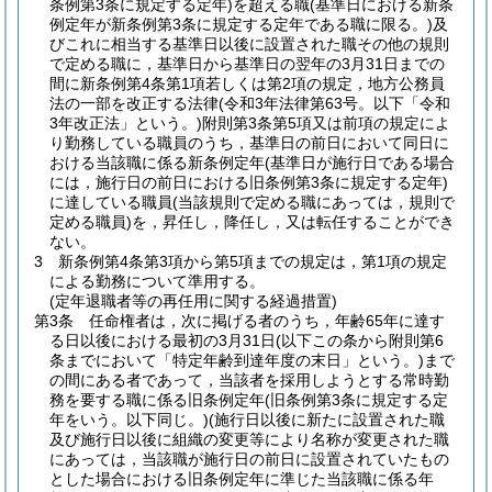
条例第3条に規定する定年)
を超える職
(基準日における新条
例定年が新条例第3条に規定する定年である職に限る。)
及
びこれに相当する基準日以後に設置された職その他の規則
で定める職に，基準日から基準日の翌年の3月31日までの
間に新条例第4条第1項若しくは第2項の規定，地方公務員
法の一部を改正する法律
(令和3年法律第63号。以下「令和
3年改正法」という。)
附則第3条第5項又は前項の規定によ
り勤務している職員のうち，基準日の前日において同日に
おける当該職に係る新条例定年
(基準日が施行日である場合
には，施行日の前日における旧条例第3条に規定する定年)
に達している職員
(当該規則で定める職にあっては，規則で
定める職員)
を，昇任し，降任し，又は転任することができ
ない。
3
新条例第4条第3項から第5項までの規定は，第1項の規定
による勤務について準用する。
(定年退職者等の再任用に関する経過措置)
第3条
任命権者は，次に掲げる者のうち，年齢65年に達す
る日以後における最初の3月31日
(以下この条から附則第6
条までにおいて「特定年齢到達年度の末日」という。)
まで
の間にある者であって，当該者を採用しようとする常時勤
務を要する職に係る旧条例定年
(旧条例第3条に規定する定
年をいう。以下同じ。)
(施行日以後に新たに設置された職
及び施行日以後に組織の変更等により名称が変更された職
にあっては，当該職が施行日の前日に設置されていたもの
とした場合における旧条例定年に準じた当該職に係る年