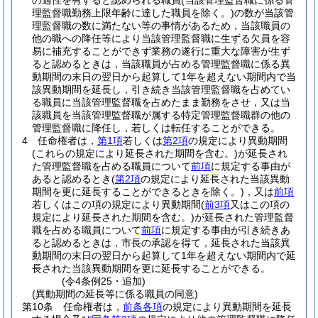
の適性を有すると認められる職員
(当該管理監督職に係る管
理監督職勤務上限年齢に達した職員を除く。)
の数が当該管
理監督職の数に満たない等の事情があるため，当該職員の
他の職への降任等により当該管理監督職に生ずる欠員を容
易に補充することができず業務の遂行に重大な障害が生ず
ると認めるときは，当該職員が占める管理監督職に係る異
動期間の末日の翌日から起算して1年を超えない期間内で当
該異動期間を延長し，引き続き当該管理監督職を占めてい
る職員に当該管理監督職を占めたまま勤務をさせ，又は当
該職員を当該管理監督職が属する特定管理監督職群の他の
管理監督職に降任し，若しくは転任することができる。
4
任命権者は，
第1項
若しくは
第2項
の規定により異動期間
(これらの規定により延長された期間を含む。)
が延長され
た管理監督職を占める職員について
前項
に規定する事由が
あると認めるとき
(
第2項
の規定により延長された当該異動
期間を更に延長することができるときを除く。)
，又は
前項
若しくはこの項の規定により異動期間
(
前3項
又はこの項の
規定により延長された期間を含む。)
が延長された管理監督
職を占める職員について
前項
に規定する事由が引き続きあ
ると認めるときは，市長の承認を得て，延長された当該異
動期間の末日の翌日から起算して1年を超えない期間内で延
長された当該異動期間を更に延長することができる。
(令4条例25・追加)
(異動期間の延長等に係る職員の同意)
第10条
任命権者は，
前条各項
の規定により異動期間を延長