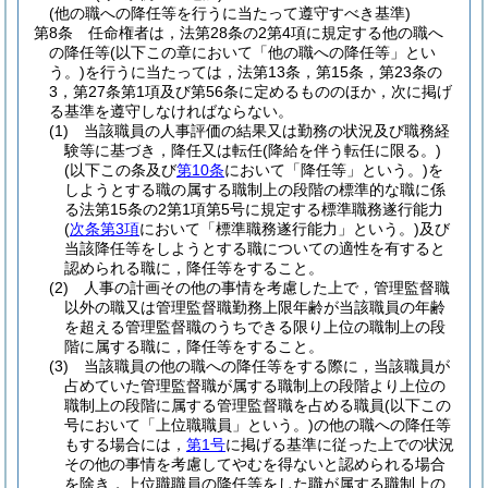
(他の職への降任等を行うに当たって遵守すべき基準)
第8条
任命権者は，法第28条の2第4項に規定する他の職へ
の降任等
(以下この章において「他の職への降任等」とい
う。)
を行うに当たっては，法第13条，第15条，第23条の
3，第27条第1項及び第56条に定めるもののほか，次に掲げ
る基準を遵守しなければならない。
(1)
当該職員の人事評価の結果又は勤務の状況及び職務経
験等に基づき，降任又は転任
(降給を伴う転任に限る。)
(以下この条及び
第10条
において「降任等」という。)
を
しようとする職の属する職制上の段階の標準的な職に係
る法第15条の2第1項第5号に規定する標準職務遂行能力
(
次条第3項
において「標準職務遂行能力」という。)
及び
当該降任等をしようとする職についての適性を有すると
認められる職に，降任等をすること。
(2)
人事の計画その他の事情を考慮した上で，管理監督職
以外の職又は管理監督職勤務上限年齢が当該職員の年齢
を超える管理監督職のうちできる限り上位の職制上の段
階に属する職に，降任等をすること。
(3)
当該職員の他の職への降任等をする際に，当該職員が
占めていた管理監督職が属する職制上の段階より上位の
職制上の段階に属する管理監督職を占める職員
(以下この
号において「上位職職員」という。)
の他の職への降任等
もする場合には，
第1号
に掲げる基準に従った上での状況
その他の事情を考慮してやむを得ないと認められる場合
を除き，上位職職員の降任等をした職が属する職制上の