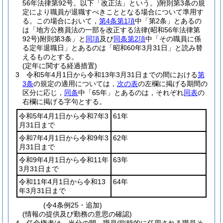
56年法律第92号。以下「改正法」という。)
附則第3条の規
定により職員が退職すべきこととなる場合について準用す
る。
この場合において，
第4条第1項
中「第2条」とあるの
は「地方公務員法の一部を改正する法律
(昭和56年法律第
92号)
附則第3条」と
同項
及び
同条第2項
中「その職員に係
る定年退職日」とあるのは「昭和60年3月31日」と読み替
えるものとする。
(定年に関する経過措置)
3
令和5年4月1日から令和13年3月31日までの間における
第
3条
の規定の適用については，
次の表
の左欄に掲げる期間の
区分に応じ，
同条
中「65年」とあるのは，それぞれ
同表
の
右欄に掲げる字句とする。
令和5年4月1日から令和7年3
61年
月31日まで
令和7年4月1日から令和9年3
62年
月31日まで
令和9年4月1日から令和11年
63年
3月31日まで
令和11年4月1日から令和13
64年
年3月31日まで
(令4条例25・追加)
(情報の提供及び勤務の意思の確認)