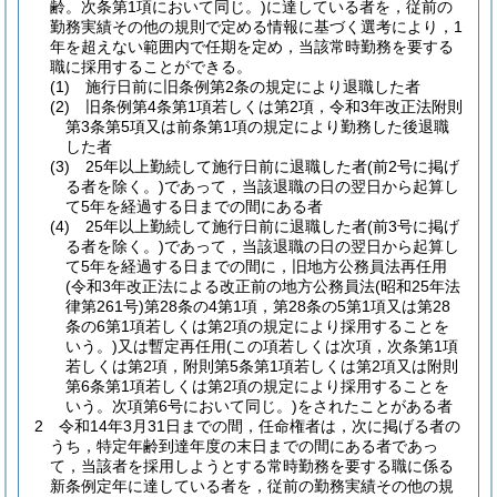
齢。次条第1項において同じ。)
に達している者を，従前の
勤務実績その他の規則で定める情報に基づく選考により，1
年を超えない範囲内で任期を定め，当該常時勤務を要する
職に採用することができる。
(1)
施行日前に旧条例第2条の規定により退職した者
(2)
旧条例第4条第1項若しくは第2項，令和3年改正法附則
第3条第5項又は前条第1項の規定により勤務した後退職
した者
(3)
25年以上勤続して施行日前に退職した者
(前2号に掲げ
る者を除く。)
であって，当該退職の日の翌日から起算し
て5年を経過する日までの間にある者
(4)
25年以上勤続して施行日前に退職した者
(前3号に掲げ
る者を除く。)
であって，当該退職の日の翌日から起算し
て5年を経過する日までの間に，旧地方公務員法再任用
(令和3年改正法による改正前の地方公務員法
(昭和25年法
律第261号)
第28条の4第1項，第28条の5第1項又は第28
条の6第1項若しくは第2項の規定により採用することを
いう。)
又は暫定再任用
(この項若しくは次項，次条第1項
若しくは第2項，附則第5条第1項若しくは第2項又は附則
第6条第1項若しくは第2項の規定により採用することを
いう。次項第6号において同じ。)
をされたことがある者
2
令和14年3月31日までの間，任命権者は，次に掲げる者の
うち，特定年齢到達年度の末日までの間にある者であっ
て，当該者を採用しようとする常時勤務を要する職に係る
新条例定年に達している者を，従前の勤務実績その他の規