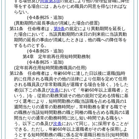
する場合及び
同条第3項
の規定により他の管理監督職に降任
等をする場合には，あらかじめ職員の同意を得なければな
らない。
(令4条例25・追加)
(異動期間の延長事由が消滅した場合の措置)
第11条
任命権者は，
第9条
の規定により異動期間を延長し
た場合において，当該異動期間の末日の到来前に当該異動
期間の延長の事由が消滅したときは，他の職への降任等を
するものとする。
(令4条例25・追加)
第4章
定年前再任用短時間勤務制
(令4条例25・追加)
(定年前再任用短時間勤務職員の任用)
第12条
任命権者は，年齢60年に達した日以後に退職
(臨時
的に任用される職員その他の法律により任期を定めて任用
される職員及び非常勤職員が退職する場合を除く。)
をした
者
(以下この条及び
次条
において「年齢60年以上退職者」と
いう。)
を，従前の勤務実績その他の規則で定める情報に基
づく選考により，短時間勤務の職
(当該職を占める職員の1
週間当たりの通常の勤務時間が，常時勤務を要する職でそ
の職務が当該短時間勤務の職と同種の職を占める職員の1週
間当たりの通常の勤務時間に比し短い時間である職をい
う。以下この条及び
次条
において同じ。)
に採用することが
できる。
ただし，年齢60年以上退職者がその者を採用しよ
うとする短時間勤務の職に係る定年退職日相当日
(短時間勤