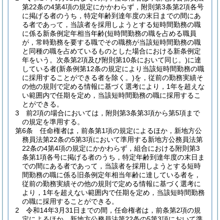
第22条の4第4項の規定にかかわらず，附則第3条第2項各号
に掲げる者のうち，特定年齢到達年度の末日までの間にあ
る者であって，当該者を採用しようとする短時間勤務の職
に係る新条例定年相当年齢
(短時間勤務の職を占める職員
が，常時勤務を要する職でその職務が当該短時間勤務の職
と同種の職を占めているものとした場合における新条例定
年をいう。次条第2項及び附則第10条において同じ。)
に達
している者
(新条例第12条の規定により当該短時間勤務の職
に採用することができる者を除く。)
を，従前の勤務実績そ
の他の規則で定める情報に基づく選考により，1年を超えな
い範囲内で任期を定め，当該短時間勤務の職に採用するこ
とができる。
3
前2項の場合においては，附則第3条第3項から第5項まで
の規定を準用する。
第6条
任命権者は，前条第1項の規定によるほか，新地方公
務員法第22条の5第3項において準用する新地方公務員法第
22条の4第4項の規定にかかわらず，組合における附則第3
条第1項各号に掲げる者のうち，特定年齢到達年度の末日ま
での間にある者であって，当該者を採用しようとする短時
間勤務の職に係る旧条例定年相当年齢に達している者を，
従前の勤務実績その他の規則で定める情報に基づく選考に
より，1年を超えない範囲内で任期を定め，当該短時間勤務
の職に採用することができる。
2
令和14年3月31日までの間，任命権者は，前条第2項の規
定によるほか，新地方公務員法第22条の5第3項において準