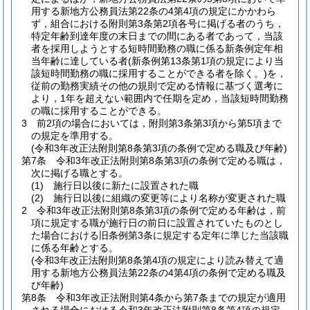
用する新地方公務員法第22条の4第4項の規定にかかわら
ず，組合における附則第3条第2項各号に掲げる者のうち，
特定年齢到達年度の末日までの間にある者であって，当該
者を採用しようとする短時間勤務の職に係る新条例定年相
当年齢に達している者
(新条例第13条第1項の規定により当
該短時間勤務の職に採用することができる者を除く。)
を，
従前の勤務実績その他の規則で定める情報に基づく選考に
より，1年を超えない範囲内で任期を定め，当該短時間勤務
の職に採用することができる。
3
前2項の場合においては，附則第3条第3項から第5項まで
の規定を準用する。
(令和3年改正法附則第8条第3項の条例で定める職及び年齢)
第7条
令和3年改正法附則第8条第3項の条例で定める職は，
次に掲げる職とする。
(1)
施行日以後に新たに設置された職
(2)
施行日以後に組織の変更等により名称が変更された職
2
令和3年改正法附則第8条第3項の条例で定める年齢は，前
項に規定する職が施行日の前日に設置されていたものとし
た場合における旧条例第3条に規定する定年に準じた当該職
に係る年齢とする。
(令和3年改正法附則第8条第4項の規定により読み替えて適
用する新地方公務員法第22条の4第4項の条例で定める職及
び年齢)
第8条
令和3年改正法附則第4条から第7条までの規定が適用