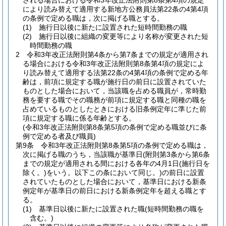
される場合における令和3年改正法附則第8条第4項の規定
により読み替えて適用する新地方公務員法第22条の4第4項
の条例で定める職は，次に掲げる職とする。
(1)
施行日以後に新たに設置された短時間勤務の職
(2)
施行日以後に組織の変更等により名称が変更された短
時間勤務の職
2
令和3年改正法附則第4条から第7条までの規定が適用され
る場合における令和3年改正法附則第8条第4項の規定によ
り読み替えて適用する法第22条の4第4項の条例で定める年
齢は，前項に規定する職が施行日の前日に設置されていた
ものとした場合において，当該職を占める職員が，常時勤
務を要する職でその職務が前項に規定する職と同種の職を
占めているものとしたときにおける旧条例定年に準じた前
項に規定する職に係る年齢とする。
(令和3年改正法附則第8条第5項の条例で定める職並びに条
例で定める者及び職員)
第9条
令和3年改正法附則第8条第5項の条例で定める職は，
次に掲げる職のうち，当該職が基準日
(附則第3条から第6条
までの規定が適用される間における各年の4月1日
(施行日を
除く。)
をいう。以下この条において同じ。)
の前日に設置
されていたものとした場合において，基準日における新条
例定年が基準日の前日における新条例定年を超える職とす
る。
(1)
基準日以後に新たに設置された職
(短時間勤務の職を
含む。)