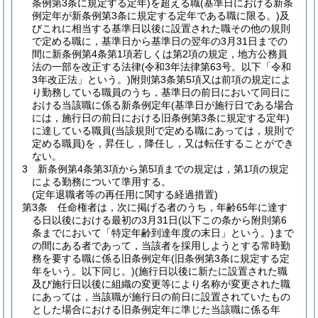
条例第3条に規定する定年)
を超える職
(基準日における新条
例定年が新条例第3条に規定する定年である職に限る。)
及
びこれに相当する基準日以後に設置された職その他の規則
で定める職に，基準日から基準日の翌年の3月31日までの
間に新条例第4条第1項若しくは第2項の規定，地方公務員
法の一部を改正する法律
(令和3年法律第63号。以下「令和
3年改正法」という。)
附則第3条第5項又は前項の規定によ
り勤務している職員のうち，基準日の前日において同日に
おける当該職に係る新条例定年
(基準日が施行日である場合
には，施行日の前日における旧条例第3条に規定する定年)
に達している職員
(当該規則で定める職にあっては，規則で
定める職員)
を，昇任し，降任し，又は転任することができ
ない。
3
新条例第4条第3項から第5項までの規定は，第1項の規定
による勤務について準用する。
(定年退職者等の再任用に関する経過措置)
第3条
任命権者は，次に掲げる者のうち，年齢65年に達す
る日以後における最初の3月31日
(以下この条から附則第6
条までにおいて「特定年齢到達年度の末日」という。)
まで
の間にある者であって，当該者を採用しようとする常時勤
務を要する職に係る旧条例定年
(旧条例第3条に規定する定
年をいう。以下同じ。)
(施行日以後に新たに設置された職
及び施行日以後に組織の変更等により名称が変更された職
にあっては，当該職が施行日の前日に設置されていたもの
とした場合における旧条例定年に準じた当該職に係る年