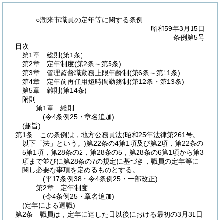
○潮来市職員の定年等に関する条例
昭和59年3月15日
条例第5号
目次
第1章
総則
(第1条)
第2章
定年制度
(第2条～第5条)
第3章
管理監督職勤務上限年齢制
(第6条～第11条)
第4章
定年前再任用短時間勤務制
(第12条・第13条)
第5章
雑則
(第14条)
附則
第1章
総則
(令4条例25・章名追加)
(趣旨)
第1条
この条例は，地方公務員法
(昭和25年法律第261号。
以下「法」という。)
第22条の4第1項及び第2項，第22条の
5第1項，第28条の2，第28条の5，第28条の6第1項から第3
項まで並びに第28条の7の規定に基づき，職員の定年等に
関し必要な事項を定めるものとする。
(平17条例38・令4条例25・一部改正)
第2章
定年制度
(令4条例25・章名追加)
(定年による退職)
第2条
職員は，定年に達した日以後における最初の3月31日