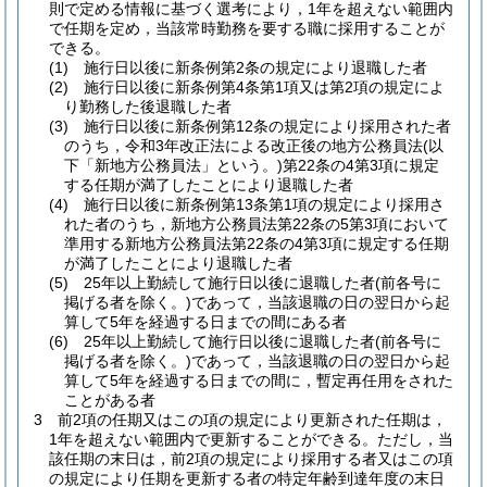
則で定める情報に基づく選考により，1年を超えない範囲内
で任期を定め，当該常時勤務を要する職に採用することが
できる。
(1)
施行日以後に新条例第2条の規定により退職した者
(2)
施行日以後に新条例第4条第1項又は第2項の規定によ
り勤務した後退職した者
(3)
施行日以後に新条例第12条の規定により採用された者
のうち，令和3年改正法による改正後の地方公務員法
(以
下「新地方公務員法」という。)
第22条の4第3項に規定
する任期が満了したことにより退職した者
(4)
施行日以後に新条例第13条第1項の規定により採用さ
れた者のうち，新地方公務員法第22条の5第3項において
準用する新地方公務員法第22条の4第3項に規定する任期
が満了したことにより退職した者
(5)
25年以上勤続して施行日以後に退職した者
(前各号に
掲げる者を除く。)
であって，当該退職の日の翌日から起
算して5年を経過する日までの間にある者
(6)
25年以上勤続して施行日以後に退職した者
(前各号に
掲げる者を除く。)
であって，当該退職の日の翌日から起
算して5年を経過する日までの間に，暫定再任用をされた
ことがある者
3
前2項の任期又はこの項の規定により更新された任期は，
1年を超えない範囲内で更新することができる。
ただし，当
該任期の末日は，前2項の規定により採用する者又はこの項
の規定により任期を更新する者の特定年齢到達年度の末日