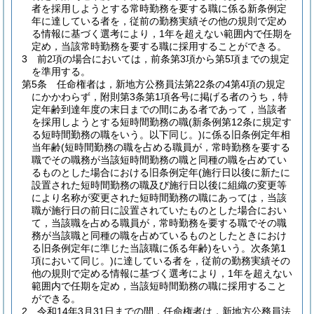
者を採用しようとする常時勤務を要する職に係る新条例定
年に達している者を，従前の勤務実績その他の規則で定め
る情報に基づく選考により，1年を超えない範囲内で任期を
定め，当該常時勤務を要する職に採用することができる。
3
前2項の場合においては，前条第3項から第5項までの規定
を準用する。
第5条
任命権者は，新地方公務員法第22条の4第4項の規定
にかかわらず，附則第3条第1項各号に掲げる者のうち，特
定年齢到達年度の末日までの間にある者であって，当該者
を採用しようとする短時間勤務の職
(新条例第12条に規定す
る短時間勤務の職をいう。以下同じ。)
に係る旧条例定年相
当年齢
(短時間勤務の職を占める職員が，常時勤務を要する
職でその職務が当該短時間勤務の職と同種の職を占めてい
るものとした場合における旧条例定年
(施行日以後に新たに
設置された短時間勤務の職及び施行日以後に組織の変更等
により名称が変更された短時間勤務の職にあっては，当該
職が施行日の前日に設置されていたものとした場合におい
て，当該職を占める職員が，常時勤務を要する職でその職
務が当該職と同種の職を占めているものとしたときにおけ
る旧条例定年に準じた当該職に係る年齢)
をいう。次条第1
項において同じ。)
に達している者を，従前の勤務実績その
他の規則で定める情報に基づく選考により，1年を超えない
範囲内で任期を定め，当該短時間勤務の職に採用すること
ができる。
2
令和14年3月31日までの間，任命権者は，新地方公務員法