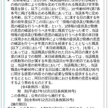
4
任命権者は，当分の間，職員
(臨時的に任用される職員そ
の他の法律により任期を定めて任用される職員及び非常勤
職員を除く。以下この項において同じ。)
が年齢60年
(第7条
各号に掲げる職を占める職員にあっては，当該各号に定め
る年齢。以下この項において同じ。)
に達する日の属する年
度の前年度
(以下この項において「情報の提供及び勤務の意
思の確認を行うべき年度」という。)
(情報の提供及び勤務
の意思の確認を行うべき年度に職員でなかった者で，当該
情報の提供及び勤務の意思の確認を行うべき年度の末日後
に採用された職員
(異動等により情報の提供及び勤務の意思
の確認を行うべき年度の末日を経過することとなった職員
(以下この項において「末日経過職員」という。)
を除く。)
にあっては，当該職員が採用された日から同日の属する年
度の末日までの期間，末日経過職員にあっては，当該職員
の異動等の日が属する年度
(当該日が年度の初日である場合
は，当該年度の前年度)
)
において，当該職員に対し，当該
職員が年齢60年に達する日以後に適用される任用及び給与
に関する措置の内容その他の必要な情報を提供するものと
するとともに，同日の翌日以後における勤務の意思を確認
するよう努めるものとする。
(令4条例25・追加)
附
則
(平成17年12月12日
条例第38号)
この条例は，公布の日から施行する。
附
則
(令和4年12月21日
条例第25号)
(施行期日)