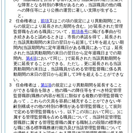
な障害となる特別の事情があるため，当該職員の他の職
への降任等により公務の運営に著しい支障が生ずるこ
と。
2
任命権者は，
前項
又はこの項の規定により異動期間
(これ
らの規定により延長された期間を含む。)
が延長された管理
監督職を占める職員について，
前項各号
に掲げる事由が引
き続きあると認めるときは，市長の承認を得て，延長され
た当該異動期間の末日の翌日から起算して1年を超えない期
間内
(当該期間内に定年退職日がある職員にあっては，延長
された当該異動期間の末日の翌日から定年退職日までの期
間内。
第4項
において同じ。)
で延長された当該異動期間を
更に延長することができる。
ただし，更に延長される当該
異動期間の末日は，当該職員が占める管理監督職に係る異
動期間の末日の翌日から起算して3年を超えることができな
い。
3
任命権者は，
第1項
の規定により異動期間を延長すること
ができる場合を除き，他の職への降任等をすべき特定管理
監督職群
(職務の内容が相互に類似する複数の管理監督職で
あって，これらの欠員を容易に補充することができない年
齢別構成その他の特別の事情がある管理監督職として規則
で定める管理監督職をいう。以下この項において同じ。)
に
属する管理監督職を占める職員について，当該特定管理監
督職群に属する管理監督職の属する職制上の段階の標準的
な職に係る標準職務遂行能力及び当該管理監督職について