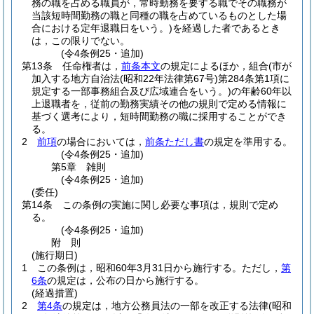
務の職を占める職員が，常時勤務を要する職でその職務が
当該短時間勤務の職と同種の職を占めているものとした場
合における定年退職日をいう。)
を経過した者であるとき
は，この限りでない。
(令4条例25・追加)
第13条
任命権者は，
前条本文
の規定によるほか，組合
(市が
加入する地方自治法
(昭和22年法律第67号)
第284条第1項に
規定する一部事務組合及び広域連合をいう。)
の年齢60年以
上退職者を，従前の勤務実績その他の規則で定める情報に
基づく選考により，短時間勤務の職に採用することができ
る。
2
前項
の場合においては，
前条ただし書
の規定を準用する。
(令4条例25・追加)
第5章
雑則
(令4条例25・追加)
(委任)
第14条
この条例の実施に関し必要な事項は，規則で定め
る。
(令4条例25・追加)
附
則
(施行期日)
1
この条例は，昭和60年3月31日から施行する。
ただし，
第
6条
の規定は，公布の日から施行する。
(経過措置)
2
第4条
の規定は，地方公務員法の一部を改正する法律
(昭和