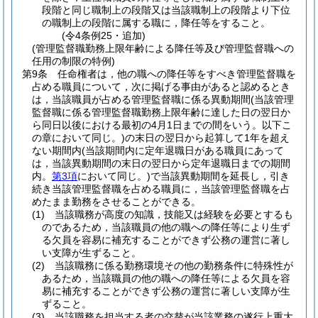
段階と同じ職制上の段階又は当該職制上の段階より下位
の職制上の段階に属する職に，降任等をすること。
(令4条例25・追加)
(管理監督職勤務上限年齢による降任等及び管理監督職への
任用の制限の特例)
第9条
任命権者は，他の職への降任等をすべき管理監督職を
占める職員について，次に掲げる事由があると認めるとき
は，当該職員が占める管理監督職に係る異動期間
(当該管理
監督職に係る管理監督職勤務上限年齢に達した日の翌日か
ら同日以後における最初の4月1日までの間をいう。以下こ
の章において同じ。)
の末日の翌日から起算して1年を超え
ない期間内
(当該期間内に定年退職日がある職員にあって
は，当該異動期間の末日の翌日から定年退職日までの期間
内。
第3項
において同じ。)
で当該異動期間を延長し，引き
続き当該管理監督職を占める職員に，当該管理監督職を占
めたまま勤務をさせることができる。
(1)
当該職務が高度の知識，技能又は経験を必要とするも
のであるため，当該職員の他の職への降任等により生ず
る欠員を容易に補充することができず公務の運営に著し
い支障が生ずること。
(2)
当該職務に係る勤務環境その他の勤務条件に特殊性が
あるため，当該職員の他の職への降任等による欠員を容
易に補充することができず公務の運営に著しい支障が生
ずること。
(3)
当該職務を担当する者の交替が当該業務の遂行上重大