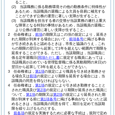
ること。
(2)
当該職務に係る勤務環境その他の勤務条件に特殊性が
あるため，当該職員の退職による欠員を容易に補充する
ことができず公務の運営に著しい支障が生ずること。
(3)
当該職務を担当する者の交替が当該業務の遂行上重大
な障害となる特別の事情があるため，当該職員の退職に
より公務の運営に著しい支障が生ずること。
2
任命権者は，
前項
の期限又はこの項の規定により，延長さ
れた期限が到来する場合において，
前項各号
に掲げる事由
が引き続きあると認めるときは，市長と協議のうえ，これ
らの期限の翌日から起算して1年を超えない範囲内で期限を
延長することができる。
ただし，当該期限は，当該職員に
係る定年退職日
(
同項ただし書
に規定する職員にあっては，
当該職員が占めている管理監督職に係る異動期間の末日)
の
翌日から起算して3年を超えることができない。
3
任命権者は，
第1項
の規定により職員を引き続き勤務させ
る場合又は
前項
の規定により期限を延長する場合には，当
該職員の同意を得なければならない。
4
任命権者は，
第1項
の規定により引き続き勤務することと
された職員及び
第2項
の規定により期限が延長された職員に
ついて，
第1項
の期限又は
第2項
の規定により延長された期
限が到来する前に
第1項各号
に掲げる事由がなくなったと認
めるときは，当該職員の同意を得て，期日を定めて当該期
限を繰り上げるものとする。
5
前各項
の規定を実施するために必要な手続は，規則で定め