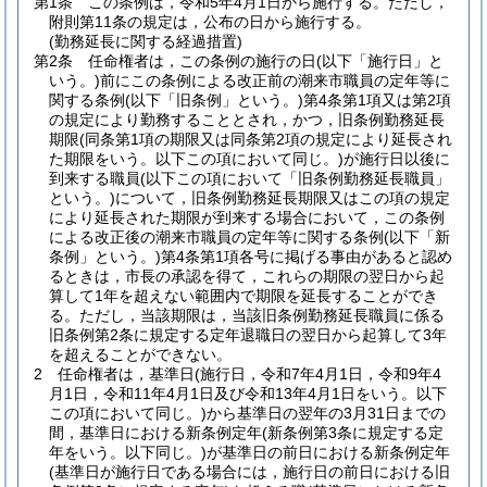
第1条
この条例は，令和5年4月1日から施行する。
ただし，
附則第11条の規定は，公布の日から施行する。
(勤務延長に関する経過措置)
第2条
任命権者は，この条例の施行の日
(以下「施行日」と
いう。)
前にこの条例による改正前の潮来市職員の定年等に
関する条例
(以下「旧条例」という。)
第4条第1項又は第2項
の規定により勤務することとされ，かつ，旧条例勤務延長
期限
(同条第1項の期限又は同条第2項の規定により延長され
た期限をいう。以下この項において同じ。)
が施行日以後に
到来する職員
(以下この項において「旧条例勤務延長職員」
という。)
について，旧条例勤務延長期限又はこの項の規定
により延長された期限が到来する場合において，この条例
による改正後の潮来市職員の定年等に関する条例
(以下「新
条例」という。)
第4条第1項各号に掲げる事由があると認め
るときは，市長の承認を得て，これらの期限の翌日から起
算して1年を超えない範囲内で期限を延長することができ
る。
ただし，当該期限は，当該旧条例勤務延長職員に係る
旧条例第2条に規定する定年退職日の翌日から起算して3年
を超えることができない。
2
任命権者は，基準日
(施行日，令和7年4月1日，令和9年4
月1日，令和11年4月1日及び令和13年4月1日をいう。以下
この項において同じ。)
から基準日の翌年の3月31日までの
間，基準日における新条例定年
(新条例第3条に規定する定
年をいう。以下同じ。)
が基準日の前日における新条例定年
(基準日が施行日である場合には，施行日の前日における旧