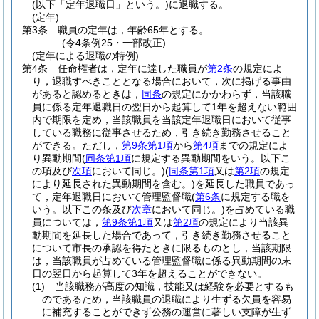
(以下「定年退職日」という。)
に退職する。
(定年)
第3条
職員の定年は，年齢65年とする。
(令4条例25・一部改正)
(定年による退職の特例)
第4条
任命権者は，定年に達した職員が
第2条
の規定によ
り，退職すべきこととなる場合において，次に掲げる事由
があると認めるときは，
同条
の規定にかかわらず，当該職
員に係る定年退職日の翌日から起算して1年を超えない範囲
内で期限を定め，当該職員を当該定年退職日において従事
している職務に従事させるため，引き続き勤務させること
ができる。
ただし，
第9条第1項
から
第4項
までの規定によ
り異動期間
(
同条第1項
に規定する異動期間をいう。以下こ
の項及び
次項
において同じ。)
(
同条第1項
又は
第2項
の規定
により延長された異動期間を含む。)
を延長した職員であっ
て，定年退職日において管理監督職
(
第6条
に規定する職を
いう。以下この条及び
次章
において同じ。)
を占めている職
員については，
第9条第1項
又は
第2項
の規定により当該異
動期間を延長した場合であって，引き続き勤務させること
について市長の承認を得たときに限るものとし，当該期限
は，当該職員が占めている管理監督職に係る異動期間の末
日の翌日から起算して3年を超えることができない。
(1)
当該職務が高度の知識，技能又は経験を必要とするも
のであるため，当該職員の退職により生ずる欠員を容易
に補充することができず公務の運営に著しい支障が生ず