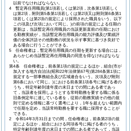
以前でなければならない。
4
暫定再任用職員
(第1項若しくは第2項，次条第1項若しく
は第2項，附則第5条第1項若しくは第2項又は附則第6条第1
項若しくは第2項の規定により採用された職員をいう。以下
この項及び次項において同じ。)
の前項の規定による任期の
更新は，当該暫定再任用職員の当該更新直前の任期におけ
る勤務実績が，当該暫定再任用職員の能力評価及び業績評
価の全体評語その他勤務の状況を示す事実に基づき良好で
ある場合に行うことができる。
5
任命権者は，暫定再任用職員の任期を更新する場合には，
あらかじめ当該暫定再任用職員の同意を得なければならな
い。
第4条
任命権者は，前条第1項の規定によるほか，組合
(市が
加入する地方自治法
(昭和22年法律第67号)
第284条第1項に
規定する一部事務組合及び広域連合をいう。次項及び附則
第6条において同じ。)
における前条第1項各号に掲げる者の
うち，特定年齢到達年度の末日までの間にある者であっ
て，当該者を採用しようとする常時勤務を要する職に係る
旧条例定年に達している者を，従前の勤務実績その他の規
則で定める情報に基づく選考により，1年を超えない範囲内
で任期を定め，当該常時勤務を要する職に採用することが
できる。
2
令和14年3月31日までの間，任命権者は，前条第2項の規
定によるほか，組合における同項各号に掲げる者のうち，
特定年齢到達年度の末日までの間にある者であって，当該