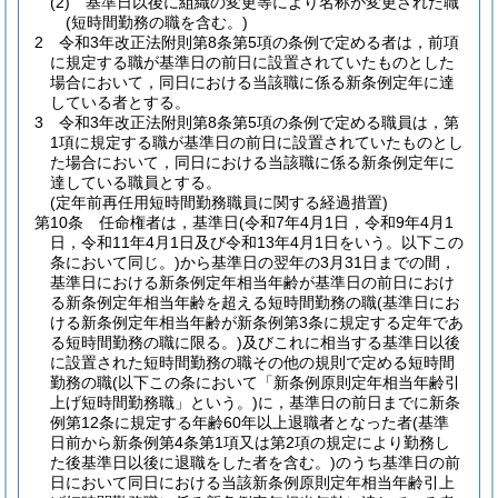
(2)
基準日以後に組織の変更等により名称が変更された職
(短時間勤務の職を含む。)
2
令和3年改正法附則第8条第5項の条例で定める者は，前項
に規定する職が基準日の前日に設置されていたものとした
場合において，同日における当該職に係る新条例定年に達
している者とする。
3
令和3年改正法附則第8条第5項の条例で定める職員は，第
1項に規定する職が基準日の前日に設置されていたものとし
た場合において，同日における当該職に係る新条例定年に
達している職員とする。
(定年前再任用短時間勤務職員に関する経過措置)
第10条
任命権者は，基準日
(令和7年4月1日，令和9年4月1
日，令和11年4月1日及び令和13年4月1日をいう。以下この
条において同じ。)
から基準日の翌年の3月31日までの間，
基準日における新条例定年相当年齢が基準日の前日におけ
る新条例定年相当年齢を超える短時間勤務の職
(基準日にお
ける新条例定年相当年齢が新条例第3条に規定する定年であ
る短時間勤務の職に限る。)
及びこれに相当する基準日以後
に設置された短時間勤務の職その他の規則で定める短時間
勤務の職
(以下この条において「新条例原則定年相当年齢引
上げ短時間勤務職」という。)
に，基準日の前日までに新条
例第12条に規定する年齢60年以上退職者となった者
(基準
日前から新条例第4条第1項又は第2項の規定により勤務し
た後基準日以後に退職をした者を含む。)
のうち基準日の前
日において同日における当該新条例原則定年相当年齢引上