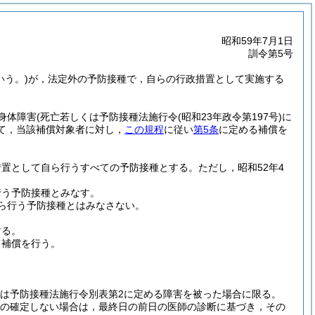
昭和59年7月1日
訓令第5号
いう。)
が，法定外の予防接種で，自らの行政措置として実施する
身体障害
(死亡若しくは予防接種法施行令
(昭和23年政令第197号)
に
て，当該補償対象者に対し，
この規程
に従い
第5条
に定める補償を
措置として自ら行うすべての予防接種とする。
ただし，昭和52年4
行う予防接種とみなす。
ら行う予防接種とはみなさない。
する。
て補償を行う。
くは予防接種法施行令別表第2に定める障害を被った場合に限る。
度の確定しない場合は，最終日の前日の医師の診断に基づき，その