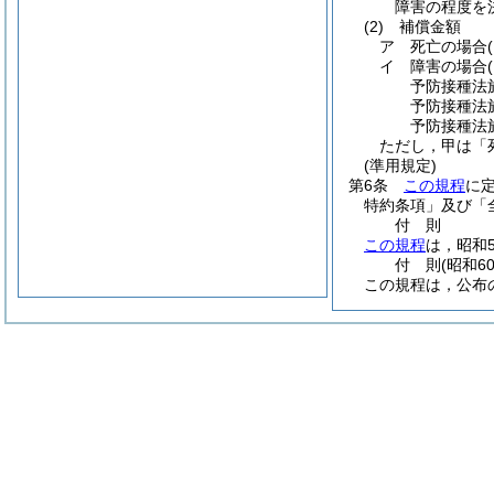
障害の程度を
(2)
補償金額
ア
死亡の場合
イ
障害の場合
予防接種法施
予防接種法施
予防接種法施
ただし，甲は「
(準用規定)
第6条
この規程
に
特約条項」及び「
付
則
この規程
は，昭和
付
則
(昭和6
この規程は，公布