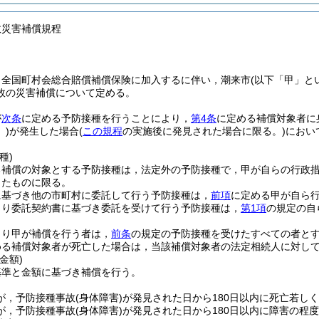
故災害補償規程
，全国町村会総合賠償補償保険に加入するに伴い，潮来市
(以下「甲」と
故の災害補償について定める。
が
次条
に定める予防接種を行うことにより，
第4条
に定める補償対象者に
)
が発生した場合
(
この規程
の実施後に発見された場合に限る。)
におい
種)
る補償の対象とする予防接種は，法定外の予防接種で，甲が自らの行政
したものに限る。
に基づき他の市町村に委託して行う予防接種は，
前項
に定める甲が自ら
より委託契約書に基づき委託を受けて行う予防接種は，
第1項
の規定の自
より甲が補償を行う者は，
前条
の規定の予防接種を受けたすべての者と
める補償対象者が死亡した場合は，当該補償対象者の法定相続人に対し
金額)
基準と金額に基づき補償を行う。
が，予防接種事故
(身体障害)
が発見された日から180日以内に死亡若し
が，予防接種事故
(身体障害)
が発見された日から180日以内に障害の程