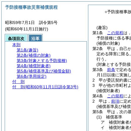
予防接種事故災害補償規程
○予防接種事
昭和59年7月1日 訓令第5号
(趣旨)
(昭和60年11月1日施行)
第1条
この規程
は
予防接種に係る事
条項目次
沿革
(補償の対象)
本則
第2条
甲は，自己
第1条
(趣旨)
定める障害に限る。
第2条
(補償の対象)
行う。
第3条
(対象とする予防接種)
(対象とする予防接
第4条
(補償対象者)
第3条
前条
で定め
第5条
(補償基準及び補償金額)
月1日以後に実施
第6条
(準用規定)
2
甲が委託契約書
付 則
3
甲が他の市町村
付 則
(昭和60年11月1日訓令第3号)
(補償対象者)
第4条
この規程
に
2
甲は，
前項
に定
(補償基準及び補償
第5条
甲は，次の
(1)
補償基準
ア
補償対象者
イ
補償対象者