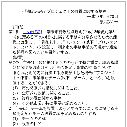
○「潮流未来」プロジェクトの設置に関する規程
平成12年8月29日
規程第1号
(目的)
第1条
この規程
は，潮来市行政組織規則
(平成13年規則第8
号)
に定める市長の権限に属する事務を分掌させるための組
織とは別に，「潮流未来」プロジェクト
(以下「プロジェク
ト」という。)
を設置し，潮来市の事務事業の円滑かつ迅速
な処理を図ることを目的とする。
(設置)
第2条
市長は，次に掲げるもののうちで特に重要と認める課
題に関する調査研究，計画の策定，事業の推進について，
限られた期間内に解決する必要が生じた場合にプロジェク
トの下部に事業推進チーム
(以下「チーム」という。)
を設
置することができる。
(1)
市の将来的な構想に関すること。
(2)
全庁的な政策に関すること。
(3)
複数の課に関する事務
(4)
その他市長が特に重要と認めること。
2
市長は，チームを設置しようとする場合に，次に掲げる事
項を定めたチーム設置要項を定めるものとする。
(1)
チームの名称
(2)
設置の目的