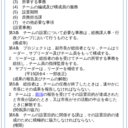
(3)
所掌する事務
(4)
チームの編成及び構成員の服務
(5)
設置期間
(6)
庶務担当課
(7)
その他必要な事項
(設置事務)
第3条
チームの設置について必要な事務は，総務課人事・行
政グループにおいて行うものとする。
(構成等)
第4条
プロジェクトは，副市長が総括者となり，チームはリ
ーダー，サブリーダー及びチーム員をもって構成する。
2
リーダーは，総括者の命を受けてチームの所管する事務を
総括し，チーム員の指揮監督をする。
3
サブリーダーは，リーダーを補佐する。
(平19訓令4・一部改正)
(成果の報告及びチームの解散)
第5条
総括者は，チームの任務が終了したときは，速やかに
市長にその成果を報告しなければならない。
2
チームは，
前項
の報告を受けてその設置目的が達成された
と市長が認めたとき，又は市長がその活動の中止を命じた
ときに解散する。
(関係課の協力)
第6条
チームの設置目的に関係する課は，その設置目的の達
成のために積極的に協力しなければならない。
(権限)