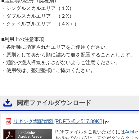
■艇置場の区分（艇種別）
・シングルスカルエリア（１X）
・ダブルスカルエリア （２X）
・クォドルプルエリア （４X＋）
■利用上の注意事項
・各艇種に指定されたエリアをご使用ください。
・原則として奥から順に詰めて艇を配置することとします。
・通路や搬入導線をふさがないようご注意ください。
・使用後は、整理整頓にご協力ください。
関連ファイルダウンロード
リギング場配置図 [PDF形式／517.89KB]
PDFファイルをご覧いただくには
Adobe 
お持ちでない方は、左のボタンをクリッ