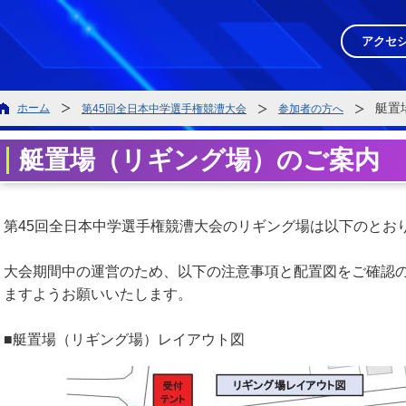
45回全日本中学選手権競漕大会ホームページ
アクセ
艇置
ホーム
第45回全日本中学選手権競漕大会
参加者の方へ
艇置場（リギング場）のご案内
大会概要
開催要項
第45回全日本中学選手権競漕大会のリギング場は以下のとお
参加者の方へ
大会期間中の運営のため、以下の注意事項と配置図をご確認
お知らせ
ますようお願いいたします。
交通案内
■艇置場（リギング場）レイアウト図
大会結果
クラウドファンディング