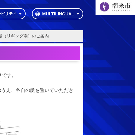
シビリティ
MULTILINGUAL
場（リギング場）のご案内
りです。
のうえ、各自の艇を置いていただき