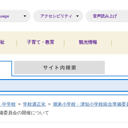
ジ
uage
アクセシビリティ
音声読み上げ
祉
子育て・教育
観光情報
Google検索
サイト
・中学校
>
学校適正化
>
潮来小学校・津知小学校統合準備委
備委員会の開催について