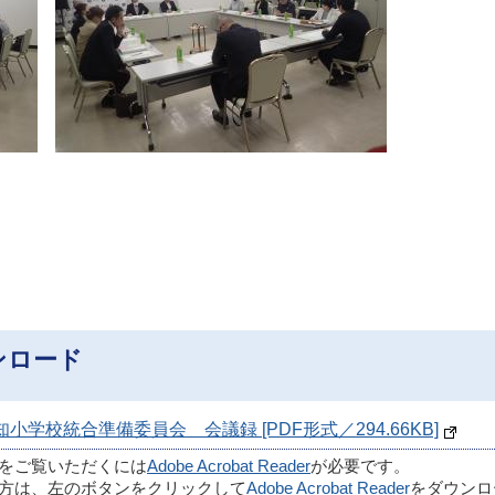
ンロード
知小学校統合準備委員会 会議録 [PDF形式／294.66KB]
ルをご覧いただくには
Adobe Acrobat Reader
が必要です。
方は、左のボタンをクリックして
Adobe Acrobat Reader
をダウンロ