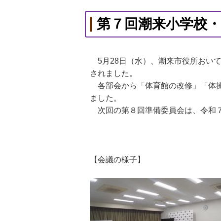
第７回潮来小学校
5月28日（水）、潮来市役所おい
されました。
各部会から「体育館の改修」「体操
ました。
次回の第８回準備委員会は、令和７
【会議