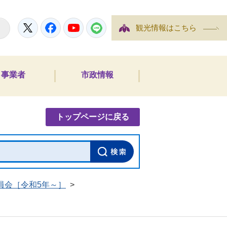
Twitter
Facebook
YouTube
LINE
観光情報はこちら
事業者
市政情報
内検索
トップページに戻る
員会［令和5年～］
>