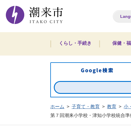
潮来市ホームペー
Lang
くらし・手続き
保健・福
ホーム
>
子育て・教育
>
教育
>
小
第７回潮来小学校・津知小学校統合準