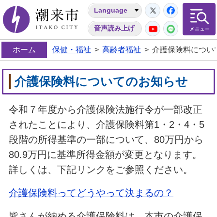
Twitter
Facebo
Language
潮来市
YouTube
LINE
音声読み上げ
ホーム
保健・福祉
>
高齢者福祉
>
介護保険料につい
介護保険料についてのお知らせ
令和７年度から介護保険法施行令が一部改正
されたことにより、介護保険料第1・2・4・5
段階の所得基準の一部について、80万円から
80.9万円に基準所得金額が変更となります。
詳しくは、下記リンクをご参照ください。
介護保険料ってどうやって決まるの？
皆さんが納める介護保険料は、本市の介護保