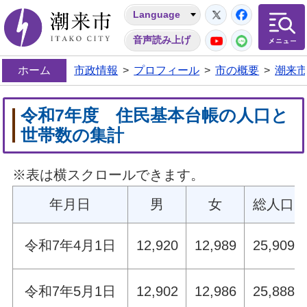
Twitter
Facebo
Language
潮来市
YouTube
LINE
音声読み上げ
ホーム
市政情報
>
プロフィール
>
市の概要
>
潮来
令和7年度 住民基本台帳の人口と
世帯数の集計
※表は横スクロールできます。
年月日
男
女
総人口
令和7年4月1日
12,920
12,989
25,909
令和7年5月1日
12,902
12,986
25,888