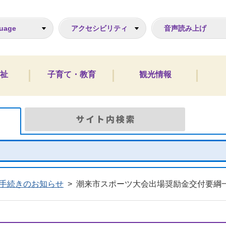
ジ
uage
アクセシビリティ
音声読み上げ
祉
子育て・教育
観光情報
Google検索
サイト
手続きのお知らせ
>
潮来市スポーツ大会出場奨励金交付要綱