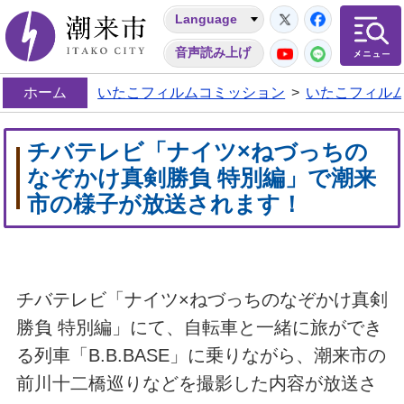
Twitter
Facebo
Language
潮来市
YouTube
LINE
音声読み上げ
ホーム
いたこフィルムコミッション
>
いたこフィル
チバテレビ「ナイツ×ねづっちの
なぞかけ真剣勝負 特別編」で潮来
市の様子が放送されます！
チバテレビ「ナイツ×ねづっちのなぞかけ真剣
勝負 特別編」にて、自転車と一緒に旅ができ
る列車「B.B.BASE」に乗りながら、潮来市の
前川十二橋巡りなどを撮影した内容が放送さ