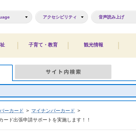
ジ
uage
アクセシビリティ
音声読み上げ
祉
子育て・教育
観光情報
Google検索
サイト
バーカード
>
マイナンバーカード
>
カード出張申請サポートを実施します！！