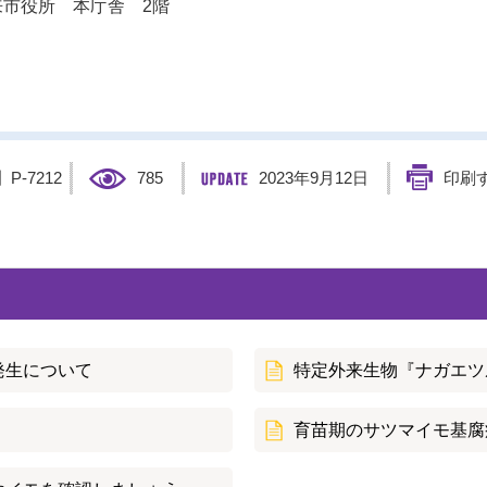
市役所 本庁舎 2階
】
P-7212
785
2023年9月12日
印刷
発生について
特定外来生物『ナガエツ
育苗期のサツマイモ基腐