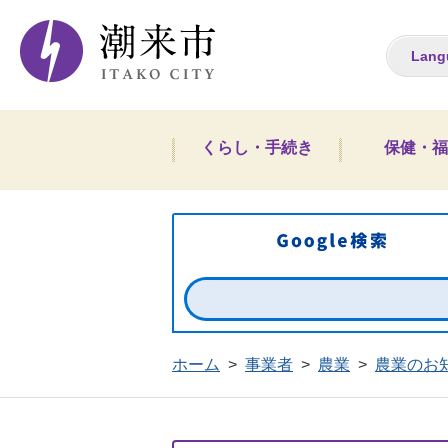
潮来市ホームペー
Lang
くらし・手続き
保健・福
ホーム
>
事業者
>
農業
>
農業のお