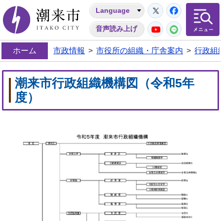
Twitter
Facebo
Language
潮来市
YouTube
LINE
音声読み上げ
ホーム
市政情報
>
市役所の組織・庁舎案内
>
行政組
潮来市行政組織機構図（令和5年
度）