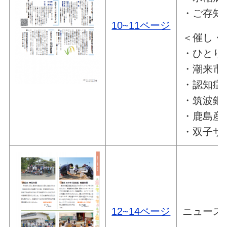
・ご存知
10~11ページ
＜催し・
・ひとり
・潮来市
・認知症
・筑波銀
・鹿島産
・双子サ
12~14ページ
ニュース