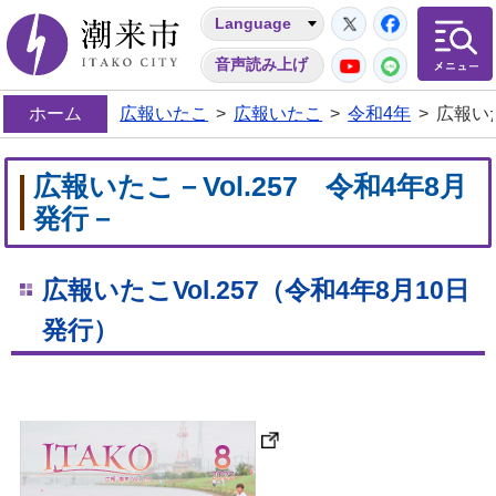
Twitter
Facebo
Language
潮来市
YouTube
LINE
音声読み上げ
ホーム
広報いたこ
>
広報いたこ
>
令和4年
>
広報いた
広報いたこ－Vol.257 令和4年8月
発行－
広報いたこVol.257
（令和4年8
月10
日
発行）