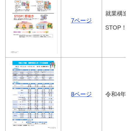
就業構造
7ページ
STOP！
令和4年
8ページ