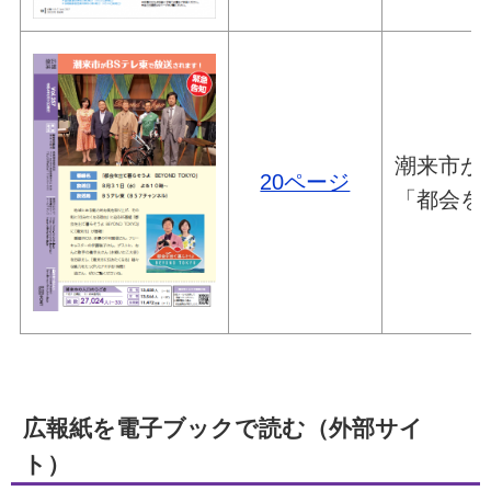
潮来市が
20ページ
「都会を出
広報紙を電子ブックで読む（外部サイ
ト）