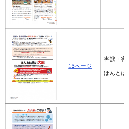
害獣・害
15ページ
ほんとは