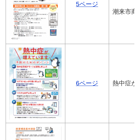
5ページ
潮来市商
6ページ
熱中症が