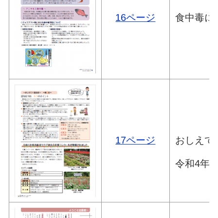
16ページ
食中毒に
おしえて
17ページ
令和4年