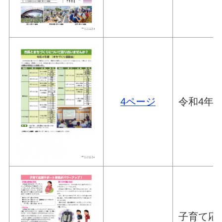
4ページ
令和4年
子育て応