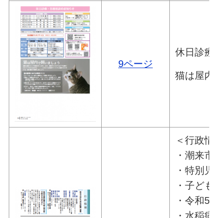
休日診療
9ページ
猫は屋内
＜行政情
・潮来市
・特別児
・子どもの
・令和5
・水稲病