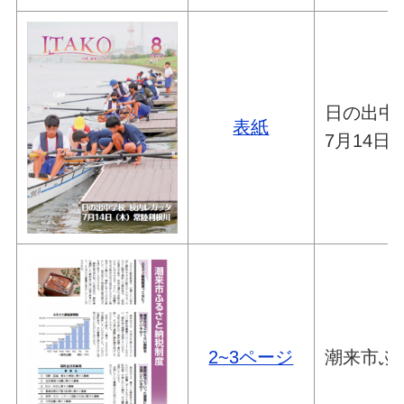
日の出中
表紙
7月14
2~3ページ
潮来市ふ