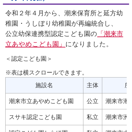
令和２年４月から、潮来保育所と延方幼
稚園・うしぼり幼稚園が再編統合し、
公立幼保連携型認定こども園の
「潮来市
立あやめこども園」
になりました。
＜認定こども園＞
※表は横スクロールできます。
施設名
主体
所
潮来市立あやめこども園
公立
潮来市潮来
スサキ認定こども園
私立
潮来市洲崎3