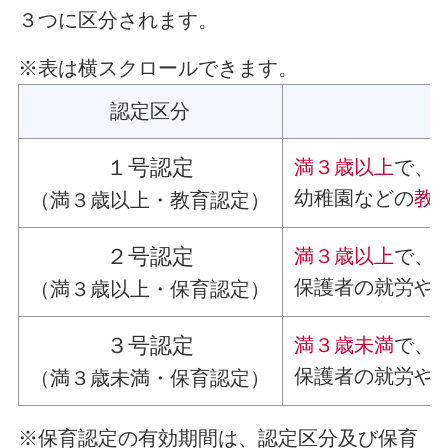
３つに区分されます。
※表は横スクロールできます。
認定区分
１号認定
満３歳以上
で、
幼稚園などの
教
（満３歳以上・教育認定）
２号認定
満３歳以上
で、
保護者の就労や
（満３歳以上・保育認定）
３号認定
満３歳未満
で、
保護者の就労や
（満３歳未満・保育認定）
※保育認定の有効期間は、認定区分及び保育