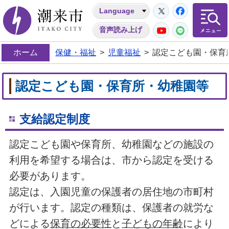
Twitter
Facebo
Language
潮来市
YouTube
LINE
音声読み上げ
ホーム
保健・福祉
>
児童福祉
>
認定こども園・保育
認定こども園・保育所・幼稚園等
支給認定制度
認定こども園や保育所、幼稚園などの施設の
利用を希望する場合は、市から認定を受ける
必要があります。
認定は、入園児童の保護者の居住地の市町村
が行います。認定の種類は、保護者の就労な
どによる
保育の必要性
と
子どもの年齢
により