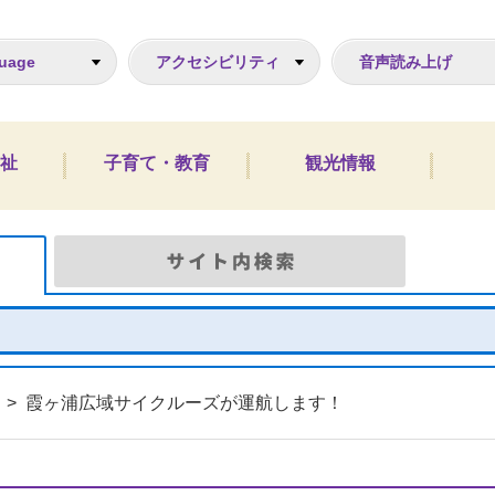
ジ
uage
アクセシビリティ
音声読み上げ
祉
子育て・教育
観光情報
Google検索
サイト
>
霞ヶ浦広域サイクルーズが運航します！