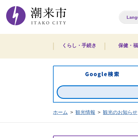
潮来市ホームペー
Lang
くらし・手続き
保健・福
ホーム
>
観光情報
>
観光のお知らせ