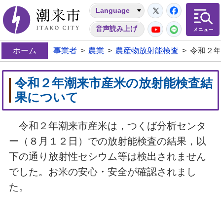
Twitter
Facebo
Language
潮来市
YouTube
LINE
音声読み上げ
ホーム
事業者
>
農業
>
農産物放射能検査
>
令和２
令和２年潮来市産米の放射能検査結
果について
令和２年潮来市産米は，つくば分析センタ
ー（８月１２日）での放射能検査の結果，以
下の通り放射性セシウム等は検出されません
でした。お米の安心・安全が確認されまし
た。