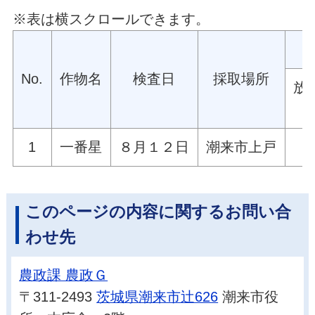
※表は横スクロールできます。
No.
作物名
検査日
採取場所
放
1
一番星
８月１２日
潮来市上戸
このページの内容に関するお問い合
わせ先
農政課 農政Ｇ
〒311-2493
茨城県潮来市辻626
潮来市役