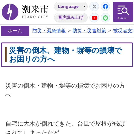
Twitter
Facebo
Language
潮来市
YouTube
LINE
音声読み上げ
ホーム
防災・緊急情報
>
防災・災害対策
>
被災者支
災害の倒木、建物・塀等の損壊で
お困りの方へ
災害の倒木・建物・塀等の損壊でお困りの方
へ
自宅に大木が倒れてきた、台風で屋根が飛ば
されてしまったなど、