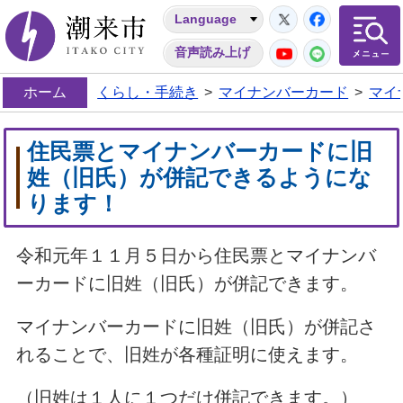
Twitter
Facebo
Language
潮来市
YouTube
LINE
音声読み上げ
ホーム
くらし・手続き
>
マイナンバーカード
>
マイ
住民票とマイナンバーカードに旧
姓（旧氏）が併記できるようにな
ります！
令和元年１１月５日から住民票とマイナンバ
ーカードに旧姓（旧氏）が併記できます。
マイナンバーカードに旧姓（旧氏）が併記さ
れることで、旧姓が各種証明に使えます。
（旧姓は１人に１つだけ併記できます。）