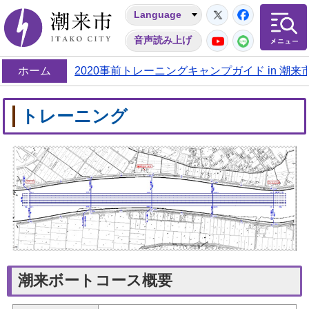
Twitter
Facebo
Language
潮来市
YouTube
LINE
音声読み上げ
ホーム
2020事前トレーニングキャンプガイド in 潮来
トレーニング
潮来ボートコース概要