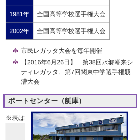
1981年
全国高等学校選手権大会
2002年
全国高等学校選手権大会
市民レガッタ大会を毎年開催
【2016年6月26日】
第38回水郷潮来シ
ティレガッタ、第7回関東中学選手権競
漕大会
ボートセンター（艇庫）
※表は横スクロールできます。
ローイングマシン
15台