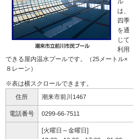
ル
は、
四季
を通
じて
利用
できる屋内温水プールです。（25メートル×
８レーン）
※表は横スクロールできます。
住所
潮来市前川1467
電話番号
0299-66-7511
[火曜日～金曜日]