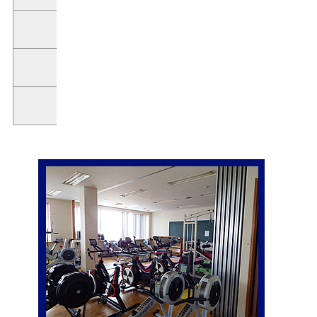
シングルスカル
30艇
双胴艇
2艇
作業艇
3艇