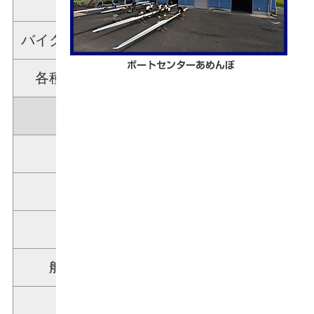
（エルゴメーター）
バイクマシン（ワットバイク）
3台
各種ウェイトトレーニング
－
保有艇数
ナックルフォア
20艇
エイト
1艇
舵手付きフォア
10艇
舵手付きクォドルプル
20艇
ダブルスカル
20艇