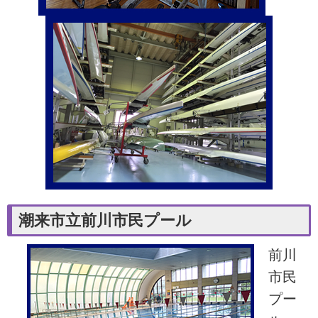
潮来市立前川市民プール
前川
市民
プー