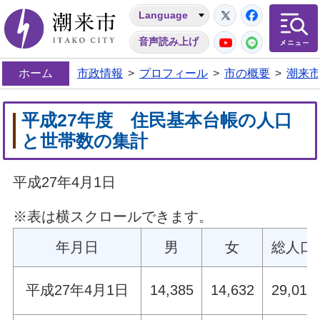
Twitter
Facebo
Language
潮来市
YouTube
LINE
音声読み上げ
ホーム
市政情報
>
プロフィール
>
市の概要
>
潮来
平成27年度 住民基本台帳の人口
と世帯数の集計
平成27年4月1日
※表は横スクロールできます。
年月日
男
女
総人口
平成27年4月1日
14,385
14,632
29,017