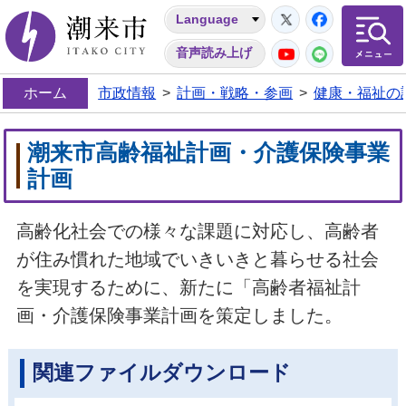
Twitter
Facebo
Language
潮来市
YouTube
LINE
音声読み上げ
ホーム
市政情報
>
計画・戦略・参画
>
健康・福祉の
潮来市高齢福祉計画・介護保険事業
計画
高齢化社会での様々な課題に対応し、高齢者
が住み慣れた地域でいきいきと暮らせる社会
を実現するために、新たに「高齢者福祉計
画・介護保険事業計画を策定しました。
関連ファイルダウンロード