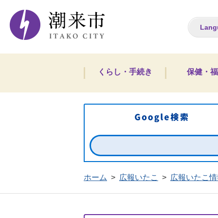
潮来市ホームペー
Lang
くらし・手続き
保健・福
ホーム
>
広報いたこ
>
広報いたこ情