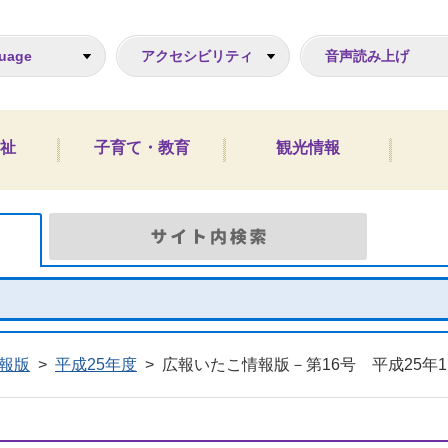
ジ
uage
アクセシビリティ
音声読み上げ
祉
子育て・教育
観光情報
Google検索
サイト
報版
>
平成25年度
>
広報いたこ情報版－第16号 平成25年1