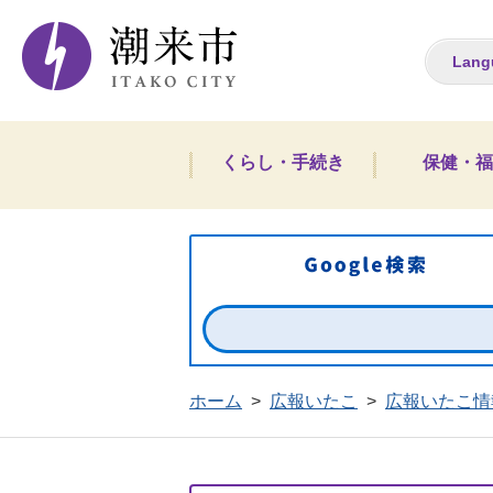
潮来市ホームペー
Lang
くらし・手続き
保健・福
ホーム
>
広報いたこ
>
広報いたこ情