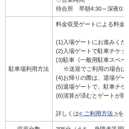
待合所 早朝
料金収受ゲートによる料金
(1)入場ゲートにお進みくだ
(2)入場ゲートで駐車チケ
(3)駐車《一般用駐車スペ
駐車場利用方法
※送迎でご利用の場合は、
(4)お帰りの際は、退場ゲ
(5)退場ゲートで、駐車チ
(6)清算が済むとゲートが開
詳しくは
< ご利用方法 >
を