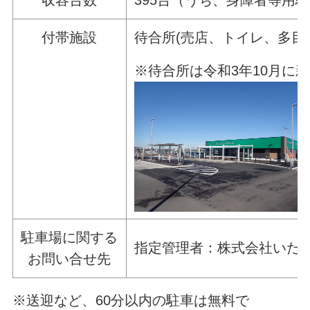
収容台数
395台（うち、身障者等用
付帯施設
待合所(売
※待合所は令和3年10月に
駐車場に関する
指定管理者：株式会社いたこ（道
お問い合せ先
※送迎など、60分以内の駐車は無料で