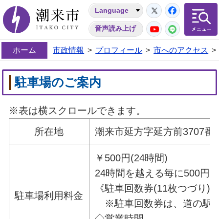
Twitter
Facebo
Language
潮来市
YouTube
LINE
音声読み上げ
ホーム
市政情報
>
プロフィール
>
市へのアクセス
>
駐車場のご案内
※表は横スクロールできます。
所在地
潮来市延方字延方前3707番
￥500円
(24時間)
24時間を越える毎に500円
《駐車回数券(11枚つづり)￥5
駐車場利用料金
※駐車回数券は、道の駅い
◇営業時間