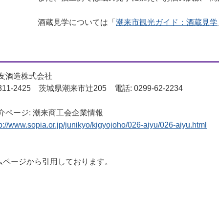
酒蔵見学については「
潮来市観光ガイド：酒蔵見学
友酒造株式会社
311-2425 茨城県潮来市辻205 電話: 0299-62-2234
介ページ: 潮来商工会企業情報
tp://www.sopia.or.jp/junikyo/kigyojoho/026-aiyu/026-aiyu.html
ムページから引用しております。