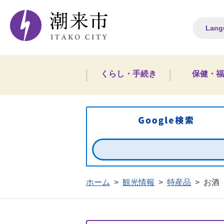
潮来市ホームペー
Lang
くらし・手続き
保健・福
ホーム
>
観光情報
>
特産品
>
お酒