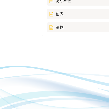
あやめ笠
佃煮
漬物