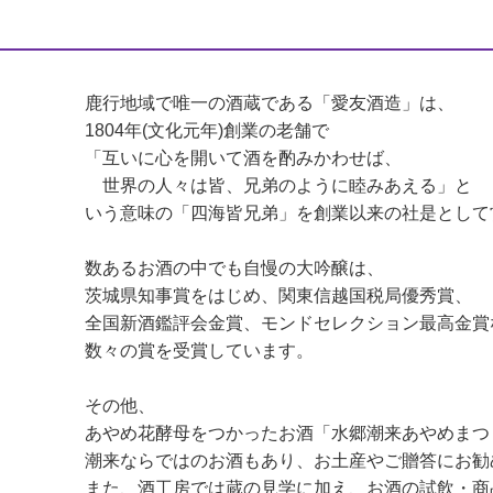
鹿行地域で唯一の酒蔵である「愛友酒造」は、
1804年(文化元年)創業の老舗で
「互いに心を開いて酒を酌みかわせば、
世界の人々は皆、兄弟のように睦みあえる」と
いう意味の「四海皆兄弟」を創業以来の社是として
数あるお酒の中でも自慢の大吟醸は、
茨城県知事賞をはじめ、関東信越国税局優秀賞、
全国新酒鑑評会金賞、モンドセレクション最高金賞
数々の賞を受賞しています。
その他、
あやめ花酵母をつかったお酒「水郷潮来あやめまつ
潮来ならではのお酒もあり、お土産やご贈答にお勧
また、酒工房では蔵の見学に加え、お酒の試飲・商