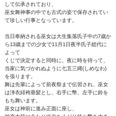
して伝承されており、
巫女舞神事の中でも古式の姿で保存されてい
て珍しい行事となっています。
当日奉納される巫女は大生集落氏子中の7歳か
ら13歳までの少女で11月1日夜半氏子総代に
よって
くじで決定すると同時に、夜に時を待って、
当家に気づかれぬように七五三縄(しめなわ)
を張ります。
舞は先輩によって前夜祭まで伝習され、巫女
は浄衣緋袴垂髪とし、右手に幣、左手に鈴を
もち舞います。
巫女は神前に進み正面に座し、