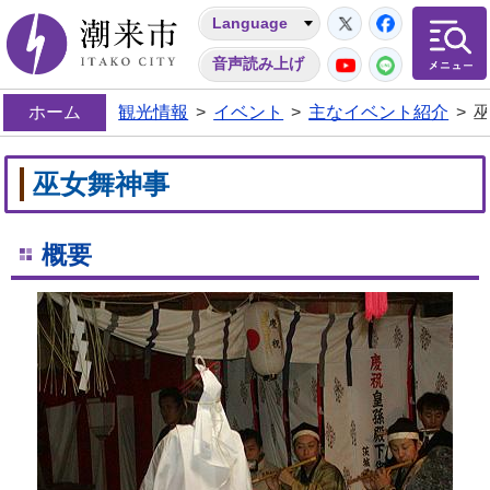
Twitter
Facebo
Language
潮来市
YouTube
LINE
音声読み上げ
ホーム
観光情報
>
イベント
>
主なイベント紹介
>
巫女舞神事
概要