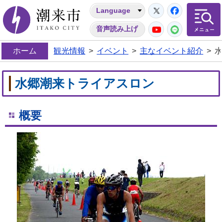
Twitter
Facebo
Language
潮来市
YouTube
LINE
音声読み上げ
ホーム
観光情報
>
イベント
>
主なイベント紹介
>
水郷潮来トライアスロン
概要