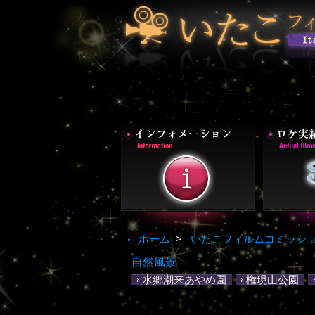
ホーム
>
いたこフィルムコミッシ
自然風景
水郷潮来あやめ園
権現山公園