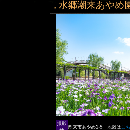
水郷潮来あやめ
撮影
潮来市あやめ1-5 地図は
こ