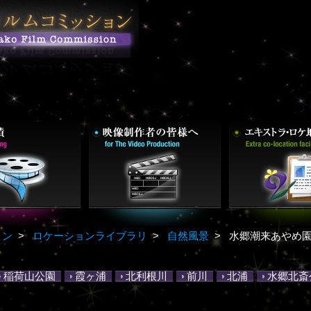
ョン
>
ロケーションライブラリ
>
自然風景
>
水郷潮来あやめ
稲荷山公園
霞ヶ浦
北利根川
前川
北浦
水郷北斎