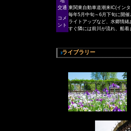
地
交通
東関東自動車道潮来IC(インタ
毎年5月中旬～6月下旬に開
コメ
ライトアップなど、水郷情緒
ント
すぐ隣には前川が流れ、船着
ライブラリー