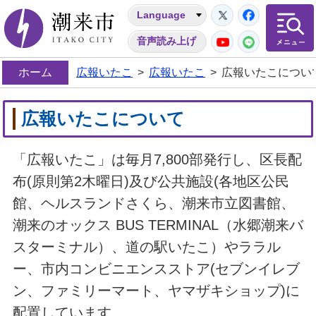
Twitter
Facebo
Language
潮来市
YouTube
LINE
音声読み上げ
ホーム
広報いたこ
>
広報いたこ
>
広報いたこについ
広報いたこについて
「広報いたこ」は毎月7,800部発行し、区長配
布(原則第2木曜日)及び公共施設(各地区公民
館、ヘルスランドさくら、潮来市立図書館、
潮来のオックス BUS TERMINAL（水郷潮来バ
スターミナル）、道の駅いたこ）やララル
ー、市内コンビニエンスストア(セブンイレブ
ン、ファミリーマート、ヤマザキショップ)に
配置しています。