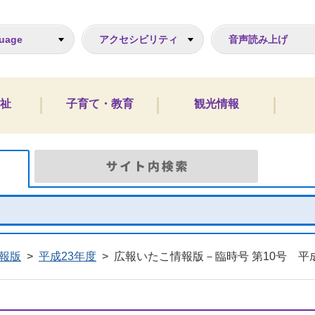
ジ
uage
アクセシビリティ
音声読み上げ
祉
子育て・教育
観光情報
Google検索
サイト
報版
>
平成23年度
>
広報いたこ情報版－臨時号 第10号 平成