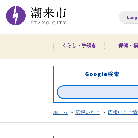
潮来市ホームペー
Lang
くらし・手続き
保健・福
ホーム
>
広報いたこ
>
広報いたこ情