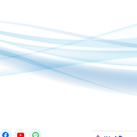
潮来市
Twitter
Facebook
YouTube
LINE