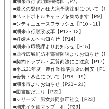
■潮来市行政組織機構図【P7】
■愛犬の登録と狂犬病予防注射について【P
■ペットボトルキャップを集めます【P9】
■シティニュースフラッシュ【P10～11】
■潮来市行財政改革【P12～13】
■妊婦さんへお知らせ【P14】
■潮来市環境課よりお知らせ【P15】
■鹿行広域消防本部警防課よりお知らせ【P1
■契約トラブル・悪質商法にご注意【P17】
■平成21年度 農作業標準賃金の目安【P17
■会費・募金について【P18～19】
■潮来市よりお知らせ【P20～21】
■図書館だより【P22】
■シリーズ 男女共同参画社会【P23】
■潮来イケ麺マップ 和【P23】