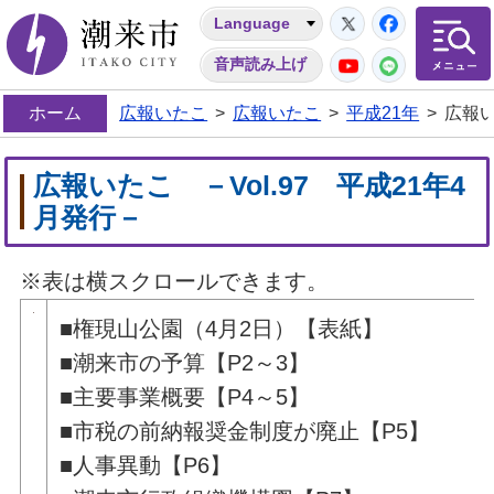
Twitter
Facebo
Language
潮来市
YouTube
LINE
音声読み上げ
ホーム
広報いたこ
>
広報いたこ
>
平成21年
>
広報い
広報いたこ －Vol.97 平成21年4
月発行－
※表は横スクロールできます。
■権現山公園（4月2日）【表紙】
■潮来市の予算【P2～3】
■主要事業概要【P4～5】
■市税の前納報奨金制度が廃止【P5】
■人事異動【P6】