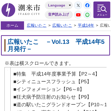
Twitter
Facebo
Language
潮来市
YouTube
LINE
音声読み上げ
ホーム
広報いたこ
>
広報いたこ
>
平成14年
>
広報い
広報いたこ －Vol.13 平成14年5
月発行－
※表は横スクロールできます。
■特集 平成14年度事業予算【P2～4】
■シティニュースフラッシュ【P5】
■インフォメーション【P6～8】
■狂犬病予防注射のお知らせ【P9】
■道の駅いたこグランドオープン【P10～11