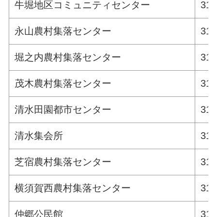
牛堀地区コミュニティセンター
311
永山農村集落センター
311
堀之内農村集落センター
311
茂木農村集落センター
311
清水田園都市センター
311
清水集会所
311
芝宿農村集落センター
311
横須賀西農村集落センター
311
仲郷公民館
311