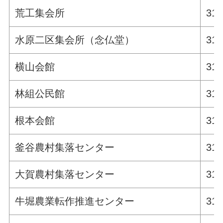
荒工集会所
311
水原二区集会所（念仏堂）
311
横山会館
311
林組公民館
311
根本会館
311
釜谷農村集落センター
311
大賀農村集落センター
311
牛堀農業転作推進センター
311