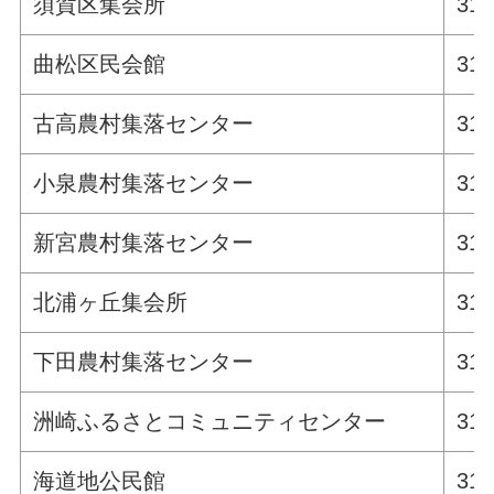
須賀区集会所
311
曲松区民会館
311
古高農村集落センター
311
小泉農村集落センター
311
新宮農村集落センター
311
北浦ヶ丘集会所
311
下田農村集落センター
311
洲崎ふるさとコミュニティセンター
311
海道地公民館
311