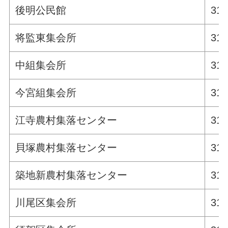
後明公民館
311
将監東集会所
311
中組集会所
311
今宮組集会所
311
江寺農村集落センター
311
貝塚農村集落センター
311
築地新農村集落センター
311
川尾区集会所
311