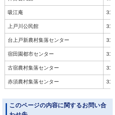
吸江庵
311
上戸川公民館
311
台上戸新農村集落センター
311
宿田園都市センター
311
古宿農村集落センター
311
赤須農村集落センター
311
このページの内容に関するお問い合
わせ先