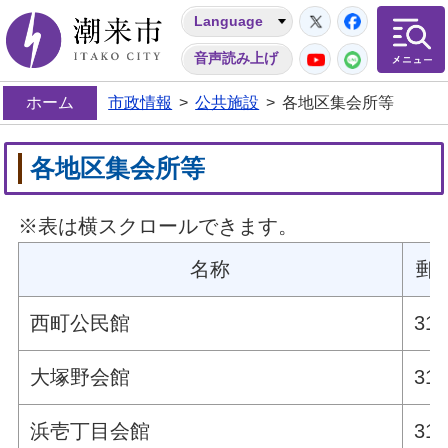
Twitter
Facebo
Language
潮来市
YouTube
LINE
音声読み上げ
ホーム
市政情報
>
公共施設
>
各地区集会所等
各地区集会所等
※表は横スクロールできます。
名称
郵
西町公民館
311
大塚野会館
311
浜壱丁目会館
311