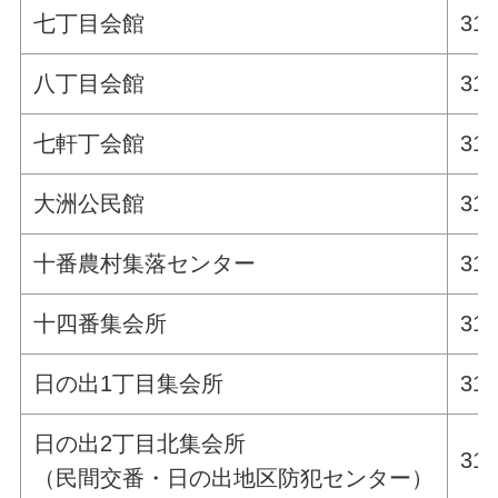
七丁目会館
311
八丁目会館
311
七軒丁会館
311
大洲公民館
311
十番農村集落センター
311
十四番集会所
311
日の出1丁目集会所
311
日の出2丁目北集会所
311
（民間交番・日の出地区防犯センター）