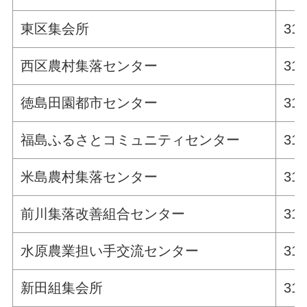
東区集会所
311
西区農村集落センター
311
徳島田園都市センター
311
福島ふるさとコミュニティセンター
311
米島農村集落センター
311
前川集落改善組合センター
311
水原農業担い手交流センター
311
新田組集会所
311