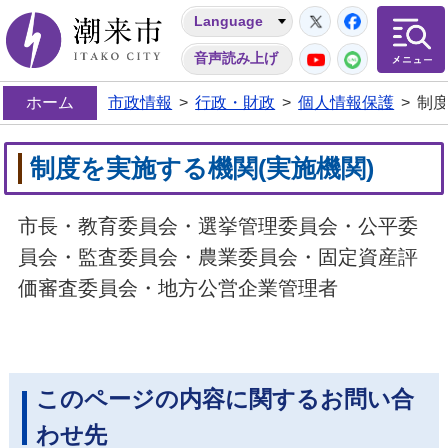
Twitter
Facebo
Language
潮来市
YouTube
LINE
音声読み上げ
ホーム
市政情報
>
行政・財政
>
個人情報保護
>
制度
制度を実施する機関(実施機関)
市長・教育委員会・選挙管理委員会・公平委
員会・監査委員会・農業委員会・固定資産評
価審査委員会・地方公営企業管理者
このページの内容に関するお問い合
わせ先