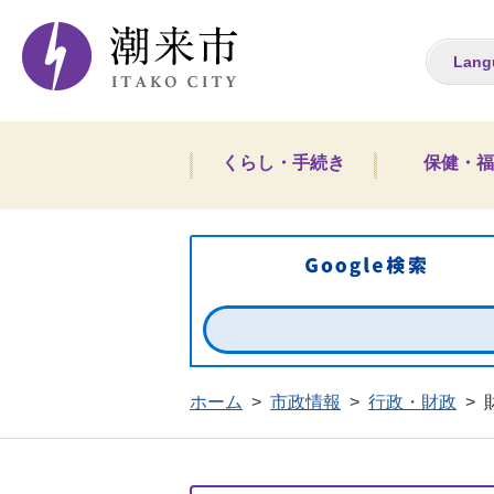
潮来市ホームペー
Lang
くらし・手続き
保健・福
ホーム
>
市政情報
>
行政・財政
>