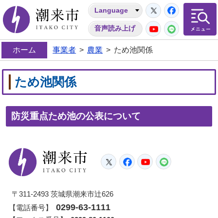
Twitter
Facebo
Language
潮来市
YouTube
LINE
音声読み上げ
ホーム
事業者
>
農業
>
ため池関係
ため池関係
防災重点ため池の公表について
潮来市
Twitter
Facebook
YouTube
LINE
〒311-2493 茨城県潮来市辻626
0299-63-1111
【電話番号】