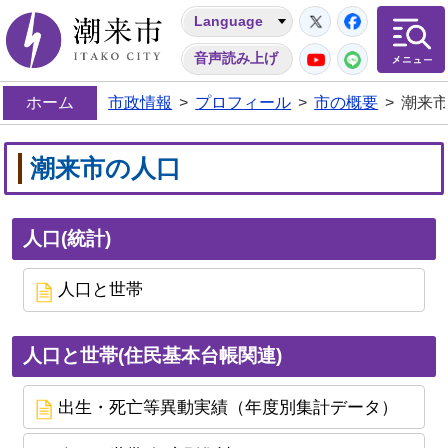
Twitter
Facebo
Language
潮来市
YouTube
LINE
音声読み上げ
ホーム
市政情報
>
プロフィール
>
市の概要
>
潮来
潮来市の人口
人口(統計)
人口と世帯
人口と世帯(住民基本台帳関連)
出生・死亡等異動実績（年度別集計データ）