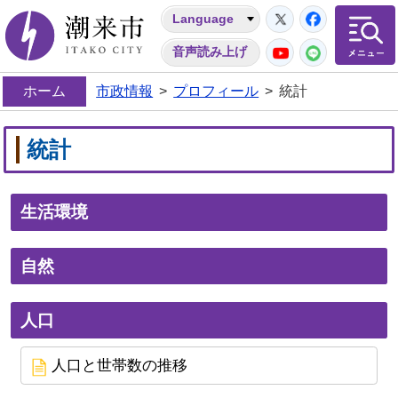
Twitter
Facebo
Language
潮来市
YouTube
LINE
音声読み上げ
ホーム
市政情報
>
プロフィール
>
統計
統計
生活環境
自然
人口
人口と世帯数の推移