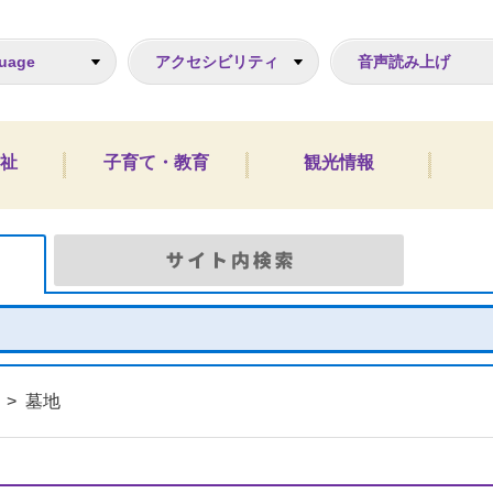
ジ
uage
アクセシビリティ
音声読み上げ
祉
子育て・教育
観光情報
Google検索
サイト
>
墓地