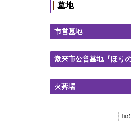
墓地
市営墓地
潮来市公営墓地『ほり
火葬場
【ID