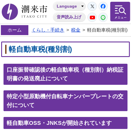
Twitter
Facebo
Language
潮来市
YouTube
LINE
音声読み上げ
ホーム
くらし・手続き
>
税金
>
軽自動車税(種別割)
軽自動車税(種別割)
口座振替確認後の軽自動車税（種別割）納税証
明書の発送廃止について
特定小型原動機付自転車ナンバープレートの交
付について
軽自動車OSS・JNKSが開始されています