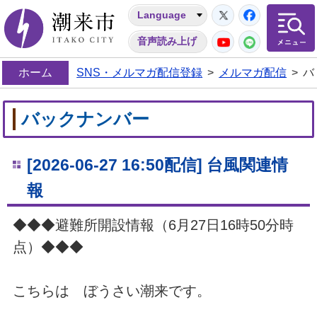
Twitter
Facebo
Language
潮来市
YouTube
LINE
音声読み上げ
ホーム
SNS・メルマガ配信登録
>
メルマガ配信
>
バ
バックナンバー
[2026-06-27 16:50配信] 台風関連情
報
◆◆◆避難所開設情報（6月27日16時50分時
点）◆◆◆
こちらは ぼうさい潮来です。