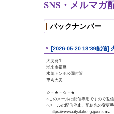
SNS・メルマガ
バックナンバー
[2026-05-20 18:39配信
火災発生
潮来市福島
水郷トンボ公園付近
車両火災
☆－★－☆－★
○このメールは配信専用ですので返
○メールの配信停止、配信先の変更
https://www.city.itako.lg.jp/sns-mai