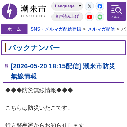
Twitter
Facebo
Language
潮来市
YouTube
LINE
音声読み上げ
ホーム
SNS・メルマガ配信登録
>
メルマガ配信
>
バ
バックナンバー
[2026-05-20 18:15配信] 潮来市防災
無線情報
◆◆◆防災無線情報◆◆◆
こちらは防災いたこです。
行方警察署からお知らせします。