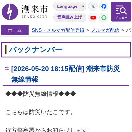
Twitter
Facebo
Language
潮来市
YouTube
LINE
音声読み上げ
ホーム
SNS・メルマガ配信登録
>
メルマガ配信
>
バ
バックナンバー
[2026-05-20 18:15配信] 潮来市防災
無線情報
◆◆◆防災無線情報◆◆◆
こちらは防災いたこです。
行方警察署からお知らせします。