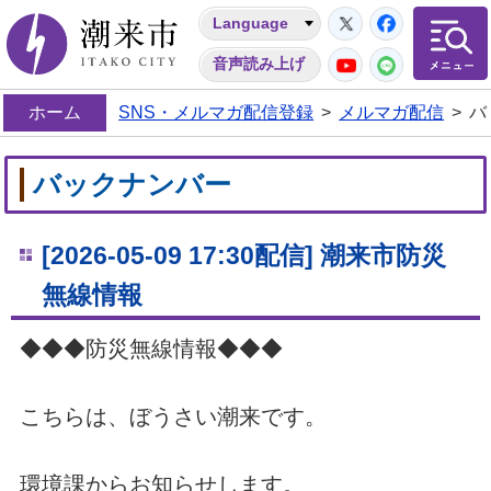
Twitter
Facebo
Language
潮来市
YouTube
LINE
音声読み上げ
ホーム
SNS・メルマガ配信登録
>
メルマガ配信
>
バ
バックナンバー
[2026-05-09 17:30配信] 潮来市防災
無線情報
◆◆◆防災無線情報◆◆◆
こちらは、ぼうさい潮来です。
環境課からお知らせします。